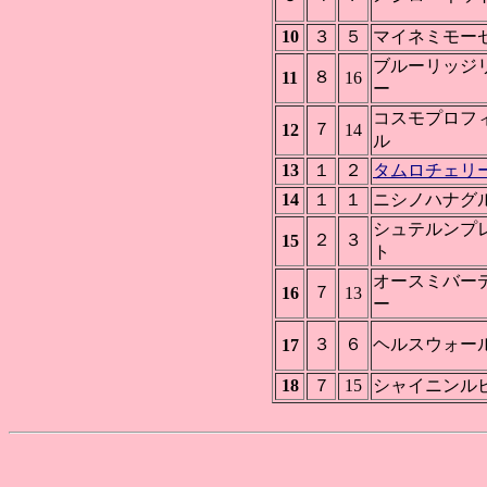
10
３
５
マイネミモー
ブルーリッジ
８
11
16
ー
コスモプロフ
７
12
14
ル
13
１
２
タムロチェリ
14
１
１
ニシノハナグ
シュテルンプ
２
３
15
ト
オースミバー
７
16
13
ー
３
６
ヘルスウォー
17
18
７
15
シャイニンル