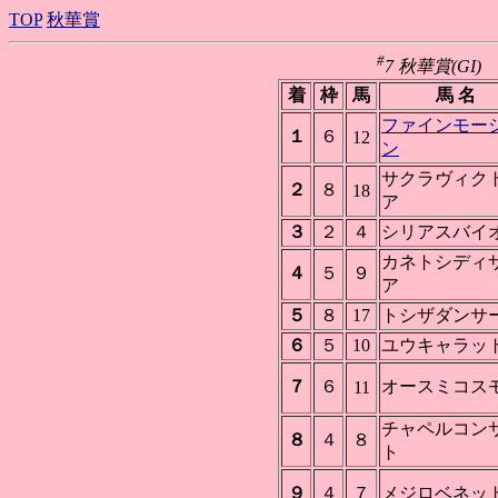
TOP
秋華賞
#
7 秋華賞(GI) 京
着
枠
馬
馬 名
ファインモー
１
６
12
ン
サクラヴィク
２
８
18
ア
３
２
４
シリアスバイ
カネトシディ
４
５
９
ア
５
８
17
トシザダンサ
６
５
10
ユウキャラッ
７
６
オースミコス
11
チャペルコン
８
４
８
ト
９
４
７
メジロベネッ