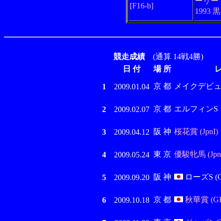
ーリー
[F16-b]
1993 
競走成績
(通算 14戦4勝)
日 付
場 所
京 都
メイクデビ
1
2009.01.04
京 都
エルフィンS
2
2009.02.07
阪 神
桜花賞 (JpnI)
3
2009.04.12
東 京
優駿牝馬 (JpnI
4
2009.05.24
阪 神
ローズS (G
5
2009.09.20
京 都
秋華賞 (GI
6
2009.10.18