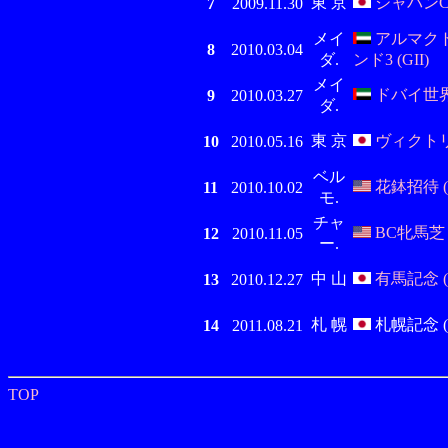
東 京
ジャパンC 
7
2009.11.30
メイ
アルマク
8
2010.03.04
ダ.
ンド3 (GII)
メイ
ドバイ世界C
9
2010.03.27
ダ.
東 京
ヴィクトリ
10
2010.05.16
ベル
花鉢招待 (
11
2010.10.02
モ.
チャ
BC牝馬芝 (
12
2010.11.05
ー.
中 山
有馬記念 (
13
2010.12.27
札 幌
札幌記念 (G
14
2011.08.21
TOP