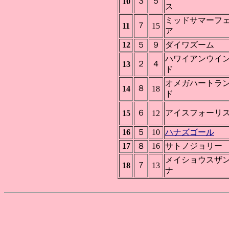
３
５
10
ス
ミッドサマーフ
７
11
15
ア
12
５
９
ダイワズーム
ハワイアンウイ
２
４
13
ド
オメガハートラ
８
14
18
ド
６
アイスフォーリ
15
12
16
５
10
ハナズゴール
17
８
16
サトノジョリー
メイショウスザ
７
18
13
ナ