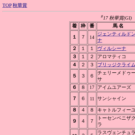
TOP
秋華賞
#
17 秋華賞(GI) 
着
枠
番
馬 名
ジェンティルド
１
７
14
ナ
２
１
１
ヴィルシーナ
３
１
２
アロマティコ
４
２
３
ブリッジクライ
チェリーメドゥ
５
３
６
サ
６
８
17
アイムユアーズ
７
６
サンシャイン
11
８
４
８
キャトルフィー
トーセンベニザ
９
４
７
ラ
ラスヴェンチュ