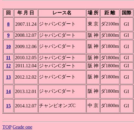
回
年 月 日
レース名
場 所
距 離
国際
ジャパンCダート
東 京
ダ2100m
8
2007.11.24
GI
9
2008.12.07
ジャパンCダート
阪 神
ダ1800m
GI
ジャパンCダート
阪 神
ダ1800m
10
2009.12.06
GI
11
2010.12.05
ジャパンCダート
阪 神
ダ1800m
GI
12
2011.12.04
ジャパンCダート
阪 神
ダ1800m
GI
ジャパンCダート
阪 神
ダ1800m
13
2012.12.02
GI
ジャパンCダート
阪 神
ダ1800m
14
2013.12.01
GI
チャンピオンズC
中 京
ダ1800m
15
2014.12.07
GI
TOP
Grade one