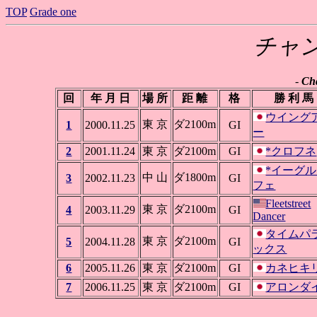
TOP
Grade one
チャ
-
Ch
回
年 月 日
場 所
距 離
格
勝 利 馬
ウイング
東 京
ダ2100m
1
2000.11.25
GI
ー
2
2001.11.24
東 京
ダ2100m
GI
*クロフネ
*イーグ
中 山
ダ1800m
3
2002.11.23
GI
フェ
Fleetstreet
東 京
ダ2100m
4
2003.11.29
GI
Dancer
タイムパ
東 京
ダ2100m
5
2004.11.28
GI
ックス
6
2005.11.26
東 京
ダ2100m
GI
カネヒキ
7
2006.11.25
東 京
ダ2100m
GI
アロンダ