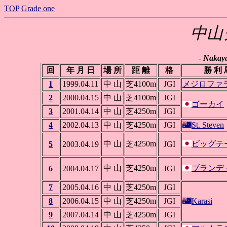
TOP
Grade one
中山
-
Nakay
回
年 月 日
場 所
距 離
格
勝 利 
1
1999.04.11
中 山
芝4100m
JGI
メジロファ
2
2000.04.15
中 山
芝4100m
JGI
ゴーカイ
3
2001.04.14
中 山
芝4250m
JGI
4
2002.04.13
中 山
芝4250m
JGI
St. Steven
中 山
芝4250m
ビッグテ
5
2003.04.19
JGI
中 山
芝4250m
ブランデ
6
2004.04.17
JGI
7
2005.04.16
中 山
芝4250m
JGI
8
2006.04.15
中 山
芝4250m
JGI
Karasi
9
2007.04.14
中 山
芝4250m
JGI