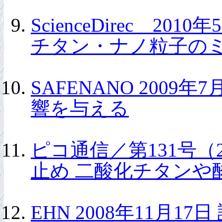
ScienceDirec
チタン・ナノ粒子の
SAFENANO 200
響を与える
ピコ通信／第131号（
止め 二酸化チタンや
EHN 2008年11