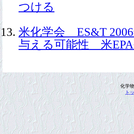
つける
米化学会 ES&T 20
与える可能性 米EP
化学
ト