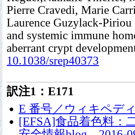
Pierre Cravedi, Marie Carri
Laurence Guzylack-Piriou 
and systemic immune homeos
aberrant crypt development
10.1038/srep40373
訳注1：E171
E 番号／ウィキペデ
[EFSA]食品着色
安全情報blog 2016-09