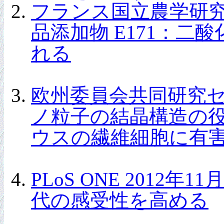
フランス国立農学研究所
品添加物 E171：
れる
欧州委員会共同研究セン
ノ粒子の結晶構造の役割
ウスの繊維細胞に有
PLoS ONE 201
代の感受性を高める