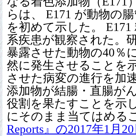
なる着色添加物（E171
らは、 E171 が動
を初めて示した。 E1
系疾患が観察された。
暴露させた動物の40％
然に発生させることを示
させた病変の進行を加
添加物が結腸・直腸が
役割を果たすことを示
にそのまま当てはめる
Reports』の2017年1月2