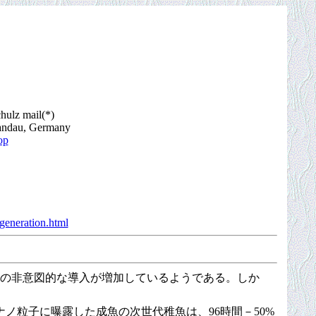
chulz mail(*)
 Landau, Germany
op
generation.html
への非意図的な導入が増加しているようである。しか
。
粒子に曝露した成魚の次世代稚魚は、96時間－50%