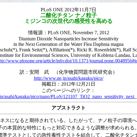
PLoS ONE 2012年11月7日
二酸化チタン ナノ粒子
ミジンコの次世代の感受性を高める
情報源：PLoS ONE, November 7, 2012
Titanium Dioxide Nanoparticles Increase Sensitivity
in the Next Generation of the Water Flea Daphnia magna
huh(*), Frank Seitz(*), Affiliation(*), Ricki R. Rosenfeldt(*), Ralf S
: Institute for Environmental Sciences, University of Koblenz-Landau,
ttp://www.plosone.org/article/info:doi/10.1371/journal.pone.0048956#t
訳：安間 武 （化学物質問題市民研究会）
http://www.ne.jp/asahi/kagaku/pico/
掲載日：2012年12月21日
このページへのリンク：
jp/asahi/kagaku/pico/nano/PLoS/121107_TiO2_nano_sensitivity_next_
アブストラクト
ジネスになると期待されている。したがって、ナノ粒子の環境
子の本質的な特性にもっと対応できるような調整が求められる
準テストとしての急性毒性テストを結合して、二酸化チタンナノ