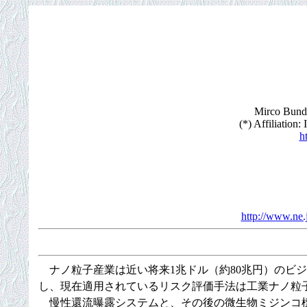
Mirco Bundsc
(*) Affiliation
h
http://www.ne.
ナノ粒子産業は近い将来1兆ドル（約80兆円）のビ
し、現在適用されているリスク評価手法は工業ナノ粒
慢性還流曝露システムと、その後の微生物ミジンコ標