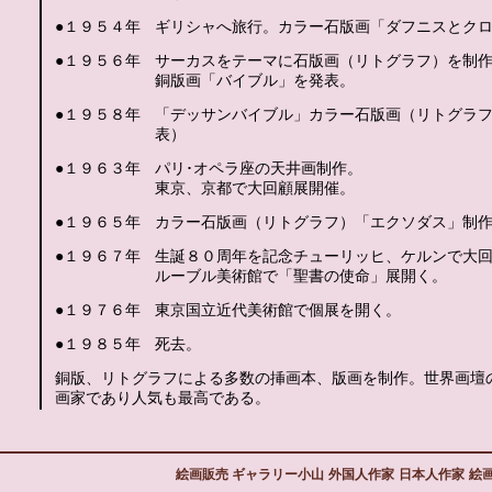
●１９５４年
ギリシャへ旅行。カラー石版画「ダフニスとク
●１９５６年
サーカスをテーマに石版画（リトグラフ）を制
銅版画「バイブル」を発表。
●１９５８年
「デッサンバイブル」カラー石版画（リトグラ
表）
●１９６３年
パリ･オペラ座の天井画制作。
東京、京都で大回顧展開催。
●１９６５年
カラー石版画（リトグラフ）「エクソダス」制
●１９６７年
生誕８０周年を記念チューリッヒ、ケルンで大
ルーブル美術館で「聖書の使命」展開く。
●１９７６年
東京国立近代美術館で個展を開く。
●１９８５年
死去。
銅版、リトグラフによる多数の挿画本、版画を制作。世界画壇
画家であり人気も最高である。
絵画販売 ギャラリー小山
外国人作家
日本人作家
絵画