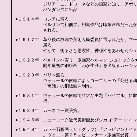
ジリアーニ、ドローネなどの画家と知り、アポ
パンダン展に出品
●１９１４年
ロシアに帰る。
ベルリンで初個展。初期作品は印象派風だった
される。
●１９１７年
革命後の故郷で美術人民委員に選ばれたが、マ
戻る。
やがて、明るさと思索性、神秘性をあわせたシ
●１９２２年
ベルリンへ寄り、版画家ヘルマン･シュトックを
同年最初の銅版画「わが生涯」を出版者カッシ
●１９２３年
パリへ渡る。
ヴォラールの依頼によりゴーゴリーの「死せる魂
「寓話」の銅版画を制作。
●１９３１年
ヴォラールの依頼で壮大な主題「バイブル」に
行。
●１９３９年
カーネギー賞受賞。
●１９４５年
ニューヨーク近代美術館及びシカゴ･アート･イ
●１９４８年
カラー石版画（リトグラフ）「アラビアンナイ
。ヴェニス第２５回ビエンナーレ版画賞受賞。