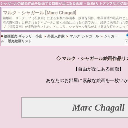
シャガール
の絵画作品を販売する自由が丘にある画廊
-- 版画(リトグラフなど)の
マルク・シャガール [Marc Chagall]
銅版画、リトグラフ（石版画）による多数の挿画本、版画を制作。世界画壇の最高峰とし
彩の魔術師』と称されるシャガールが描く絵画はどれも幻想であり、詩的に表現された
プ（複製版画）が多数制作されたことにより、シャガール作品がより身近な存在となっ
■
絵画販売 ギャラリー小山
＞
外国人作家
＞
マルク･シャガール
＞
シャガー
ル・販売絵画リスト
◇
マルク・シャガール絵画作品リ
【自由が丘にある画廊】
あなたのお部屋に素敵な
絵画
を一枚い
Marc Chagall