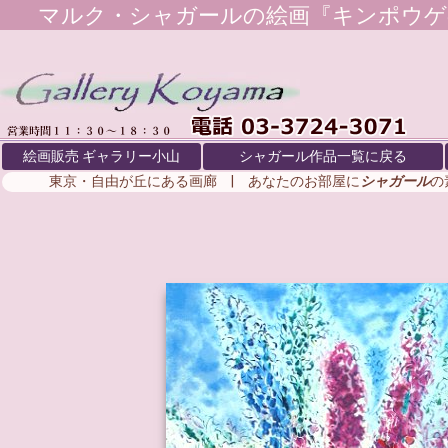
マルク・シャガール
の絵画『キンポウゲ
絵画販売 ギャラリー小山
シャガール作品一覧に戻る
東京・自由が丘にある画廊 | あなたのお部屋に
シャガール
の