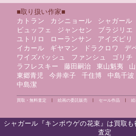
■取り扱い作家■
カトラン
カシニョール
シャガール
ビュッフェ
ジャンセン
ブラジリエ
ユトリロ
ローランサン
アイズピリ
イカール
ギヤマン
ドラクロワ
デ
ワイズバッシュ
ファンシュ
ゴリチ
ラフレスキー
藤田嗣治
東山魁夷
山
東郷青児
今井幸子
千住博
中島千波
中島潔
買取・無料査定
|
絵画の委託販売
|
セール作品
|
絵
シャガール『キンポウゲの花束』は買取も行
査定