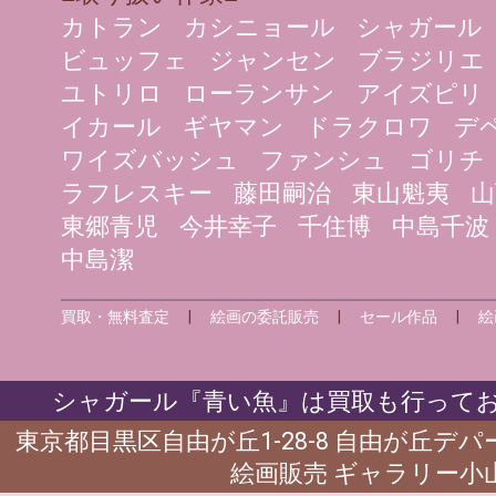
カトラン
カシニョール
シャガール
ビュッフェ
ジャンセン
ブラジリエ
ユトリロ
ローランサン
アイズピリ
イカール
ギヤマン
ドラクロワ
デ
ワイズバッシュ
ファンシュ
ゴリチ
ラフレスキー
藤田嗣治
東山魁夷
山
東郷青児
今井幸子
千住博
中島千波
中島潔
買取・無料査定
|
絵画の委託販売
|
セール作品
|
絵
シャガール『青い魚』は買取も行ってお
東京都目黒区自由が丘1-28-8 自由が丘デ
絵画販売 ギャラリー小