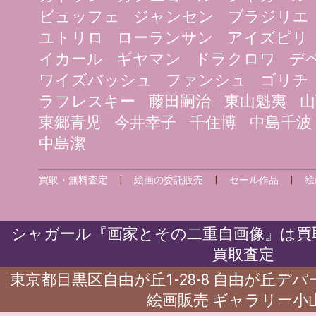
ビュッフェ
ジャンセン
ブラジリエ
ユトリロ
ローランサン
アイズピリ
イカール
ギヤマン
ドラクロワ
デ
ワイズバッシュ
ファンシュ
ゴリチ
ラフレスキー
藤田嗣治
東山魁夷
山
東郷青児
今井幸子
千住博
中島千波
中島潔
買取・無料査定
|
絵画の委託販売
|
セール作品
|
絵
シャガール『画家とその二重自画像』は買
買取査定
東京都目黒区自由が丘1-28-8 自由が丘デ
絵画販売 ギャラリー小