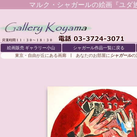
マルク・シャガール
の絵画『ユダ族
絵画販売 ギャラリー小山
シャガール作品一覧に戻る
東京・自由が丘にある画廊 | あなたのお部屋に
シャガール
の