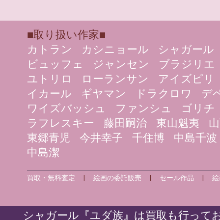
■取り扱い作家■
カトラン
カシニョール
シャガール
ビュッフェ
ジャンセン
ブラジリエ
ユトリロ
ローランサン
アイズピリ
イカール
ギヤマン
ドラクロワ
デ
ワイズバッシュ
ファンシュ
ゴリチ
ラフレスキー
藤田嗣治
東山魁夷
山
東郷青児
今井幸子
千住博
中島千波
中島潔
買取・無料査定
|
絵画の委託販売
|
セール作品
|
絵
シャガール『ユダ族』は買取も行ってお