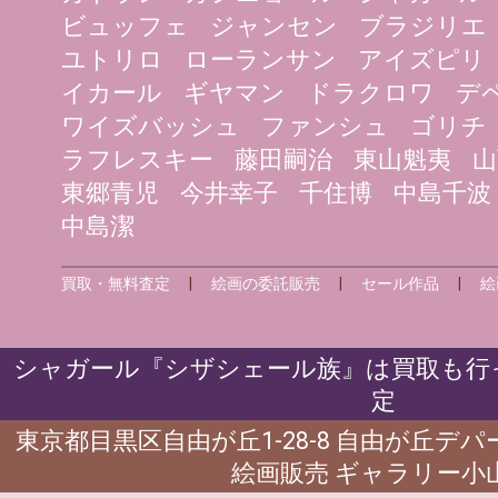
ビュッフェ
ジャンセン
ブラジリエ
ユトリロ
ローランサン
アイズピリ
イカール
ギヤマン
ドラクロワ
デ
ワイズバッシュ
ファンシュ
ゴリチ
ラフレスキー
藤田嗣治
東山魁夷
山
東郷青児
今井幸子
千住博
中島千波
中島潔
買取・無料査定
|
絵画の委託販売
|
セール作品
|
絵
シャガール『シザシェール族』は買取も行っ
定
東京都目黒区自由が丘1-28-8 自由が丘デ
絵画販売 ギャラリー小