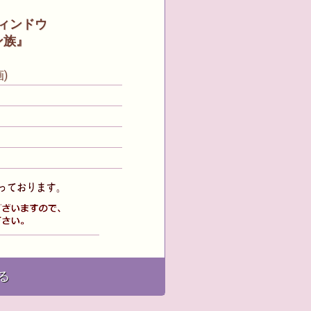
ィンドウ
ン族』
)
る