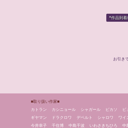
*作品到
お引き
■取り扱い作家■
カトラン
カシニョール
シャガール
ピカソ
ビ
ギヤマン
ドラクロワ
デペルト
シャロワ
ワイ
今井幸子
千住博
中島千波
いわさきちひろ
中