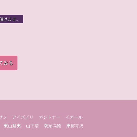
頂けます。
てみる
サン
アイズピリ
ガントナー
イカール
東山魁夷
山下清
荻須高徳
東郷青児