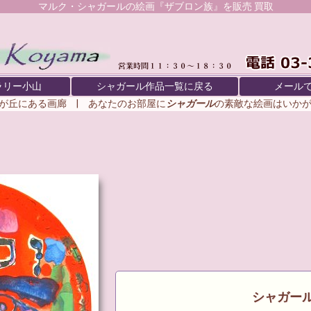
マルク・シャガール
の絵画『ザブロン族』を販売 買取
ラリー小山
シャガール作品一覧に戻る
メール
が丘にある画廊 | あなたのお部屋に
シャガール
の素敵な絵画はいか
シャガール 