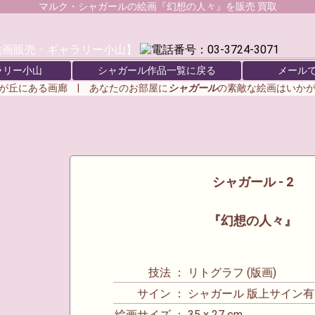
マルク・シャガール
の絵画『幻想の人々』を販売 買取
ラリー小山
シャガール作品一覧に戻る
メール
が丘にある画廊 | あなたのお部屋に
シャガール
の素敵な絵画はいか
シャガール - 2
『幻想の人々』
技法 ： リトグラフ (版画)
サイン ： シャガール 版上サイン有
絵画サイズ ： 35 x 27 cm