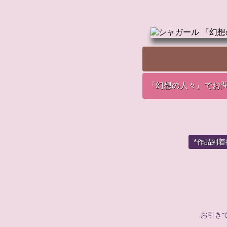
『幻想の人々』でお
*作品到
お引き