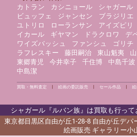
カトラン
カシニョール
シャガール
ビュッフェ
ジャンセン
ブラジリエ
ユトリロ
ローランサン
アイズピリ
イカール
ギヤマン
ドラクロワ
デ
ワイズバッシュ
ファンシュ
ゴリチ
ラフレスキー
藤田嗣治
東山魁夷
山
東郷青児
今井幸子
千住博
中島千波
中島潔
買取・無料査定
|
絵画の委託販売
|
セール作品
|
絵
シャガール『ルバン族』は買取も行ってお
東京都目黒区自由が丘1-28-8 自由が丘デ
絵画販売 ギャラリー小