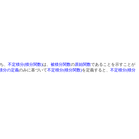
ち、
不定積分(積分関数)
は、
被積分関数
の
原始関数
であることを示すことが
積分の定義
のみに基づいて
不定積分(積分関数)
を定義すると、
不定積分(積分