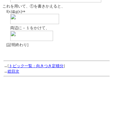
これを用いて、①を書きかえると、
f(x)≧g(x)⇒
両辺に－１をかけて、
[証明終わり]
→[
トピック一覧：向きつき定積分
]
→
総目次