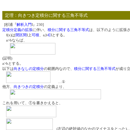
定理：向きつき定積分に関する三角不等式
[杉浦『
解析入門
I』230]
定積分定義の拡張
に伴い、
積分に関する三角不等式
は、以下のように拡張
f(x)は
閉区間
I上
可積
、a,b
∈
Iとする。
a>bならば、
(証明)
a>bとする。
以下は
向きなしの定積分
の範囲内なので、
積分に関する三角不等式
が成り
…①
他方、
向きつきの定積分
の定義より、
これを用いて、①を書きかえると、
(左辺の絶対値のなかのマイナスをとった)