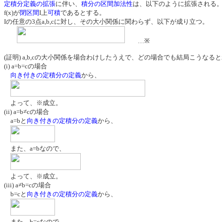
定積分定義の拡張
に伴い、
積分の区間加法性
は、以下のように拡張される
f(x)が
閉区間
I上
可積
であるとする。
Iの任意の3点a,b,cに対し、その大小関係に関わらず、以下が成り立つ。
…※
(証明) a,b,cの大小関係を場合わけしたうえで、どの場合でも結局こうなる
(i) a=b=cの場合
向き付きの定積分の定義
から、
よって、※成立。
(ii) a=b≠cの場合
a=bと
向き付きの定積分の定義
から、
また、a=bなので、
よって、※成立。
(iii) a≠b=cの場合
b=cと
向き付きの定積分の定義
から、
また、b=cなので、