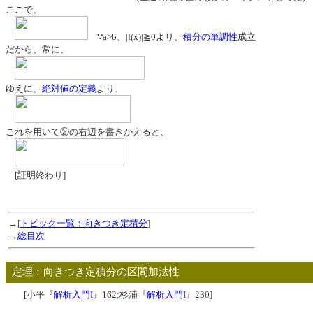
ここで、
∵a>b、|f(x)|≧0より、
積分の単調性
成立
だから、常に、
ゆえに、
絶対値の定義
より、
これを用いて②の右辺を書きかえると、
[証明終わり]
→[
トピック一覧：向きつき定積分
]
→
総目次
定理：向きつき定積分の区間加法性
[小平『
解析入門I
』162;杉浦『
解析入門
I』230]