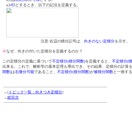
a,b
∈
Iとするとき、以下の記法を定義する。
注意:右辺の積分記号は、
向きのない定積分
を示す。
※
なぜ、向きの付いた定積分を定義するのか？
この定積分の定義に基づいて
不定積分(積分関数)
を定義すると、
不定積分(積
出来る。これで、解析学の基本定理も導出でき、その結果、定積分の計算
関数)
は
右微分可能
であること、
不定積分(積分関数)
が
被積分関数
と一致す
→[
トピック一覧：向きつき定積分
]
→
総目次