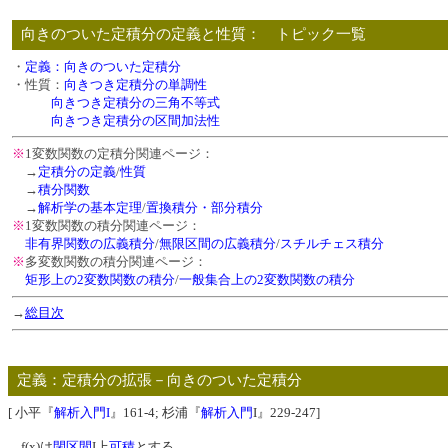
向きのついた定積分の定義と性質： トピック一覧
・
定義：向きのついた定積分
・性質：
向きつき定積分の単調性
向きつき定積分の三角不等式
向きつき定積分の区間加法性
※
1変数関数の定積分関連ページ：
→
定積分の定義
/
性質
→
積分関数
→
解析学の基本定理
/
置換積分・部分積分
※
1変数関数の積分関連ページ：
非有界関数の広義積分
/
無限区間の広義積分
/
スチルチェス積分
※
多変数関数の積分関連ページ：
矩形上の2変数関数の積分
/
一般集合上の2変数関数の積分
→
総目次
定義：定積分の拡張－向きのついた定積分
[ 小平『
解析入門I
』161-4; 杉浦『
解析入門
I』229-247]
f(x)は
閉区間
I上
可積
とする。