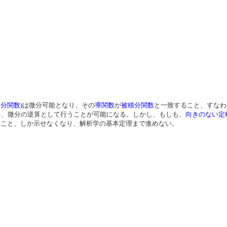
分関数)
は微分可能となり、その
導関数
が
被積分関数
と一致すること、すなわ
を、微分の逆算として行うことが可能になる。しかし、もしも、
向きのない定
ること、しか示せなくなり、解析学の基本定理まで進めない。