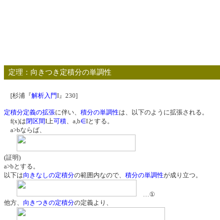
定理：向きつき定積分の単調性
[杉浦『
解析入門
I』230]
定積分定義の拡張
に伴い、
積分の単調性
は、以下のように拡張される。
f(x)は
閉区間
I上
可積
、a,b
∈
Iとする。
a>bならば、
(証明)
a>bとする。
以下は
向きなしの定積分
の範囲内なので、
積分の単調性
が成り立つ。
…①
他方、
向きつきの定積分
の定義より、