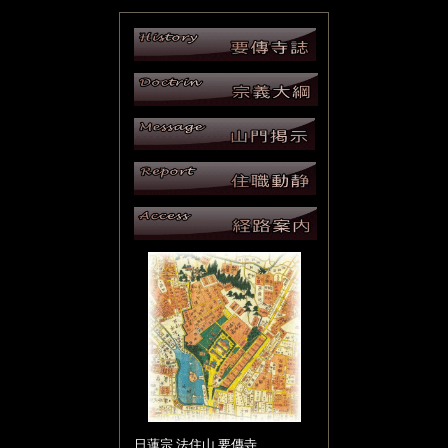
日蓮宗 法住山 要傳寺