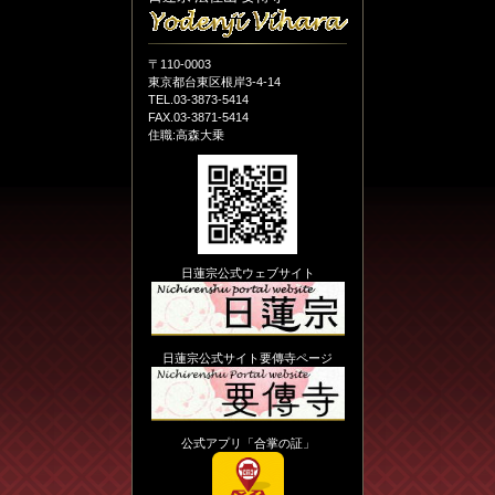
〒110-0003
東京都台東区根岸3-4-14
TEL.03-3873-5414
FAX.03-3871-5414
住職:高森大乗
日蓮宗公式ウェブサイト
日蓮宗公式サイト要傳寺ページ
公式アプリ「合掌の証」