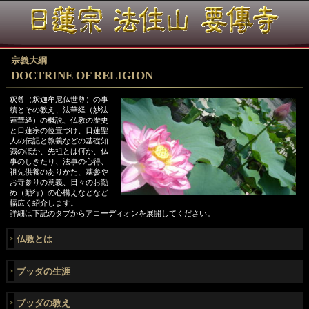
宗義大綱
DOCTRINE OF RELIGION
釈尊（釈迦牟尼仏世尊）の事
績とその教え、法華経（妙法
蓮華経）の概説、仏教の歴史
と日蓮宗の位置づけ、日蓮聖
人の伝記と教義などの基礎知
識のほか、先祖とは何か、仏
事のしきたり、法事の心得、
祖先供養のありかた、墓参や
お寺参りの意義、日々のお勤
め（勤行）の心構えなどなど
幅広く紹介します。
詳細は下記のタブからアコーディオンを展開してください。
仏教とは
ブッダの生涯
ブッダの教え