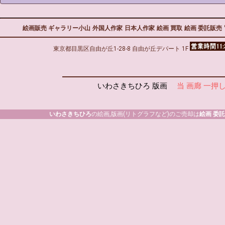
絵画販売 ギャラリー小山
外国人作家
日本人作家
絵画 買取
絵画 委託販売
東京都目黒区自由が丘1-28-8 自由が丘デパート 1F
いわさきちひろ 版画
当 画廊 一押
いわさきちひろ
の絵画,版画(リトグラフなど)のご売却は
絵画 委