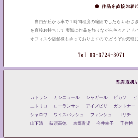
自由が丘から車で１時間程度の範囲でしたら,いわさ
を直接お持ちして,実際に作品を飾りながら色々とアド
オフィスや店舗様も承っておりますので,どうぞお気軽
カトラン
カシニョール
シャガール
ピカソ
ビ
ユトリロ
ローランサン
アイズピリ
ガントナー
シャロワ
ワイズバッシュ
ファンシュ
ゴリチ
山下清
荻須高徳
東郷青児
今井幸子
千住博