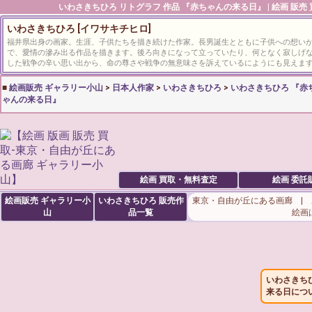
いわさきちひろ
リトグラフ 作品 『赤ちゃんの来る日』 | 絵画 販売
いわさきちひろ [イワサキチヒロ]
福井県出身の画家。生涯、子供たちを描き続けた作家。長男誕生とともに子供への想い
で、愛情の滲み出る作品を描きます。後ろ向きになって立っていたり、何となく寂しげ
した戦争の辛い思い出から、命の尊さや戦争の無意味さを訴えているにようにも見えま
■
絵画販売 ギャラリー小山
>
日本人作家
>
いわさきちひろ
>
いわさきちひろ 『赤
ゃんの来る日』
絵画 買取・無料査定
絵画 委託
絵画販売 ギャラリー小
いわさきちひろ
販売作
東京・自由が丘にある画廊 |
山
品一覧
絵画
いわさきち
来る日につ