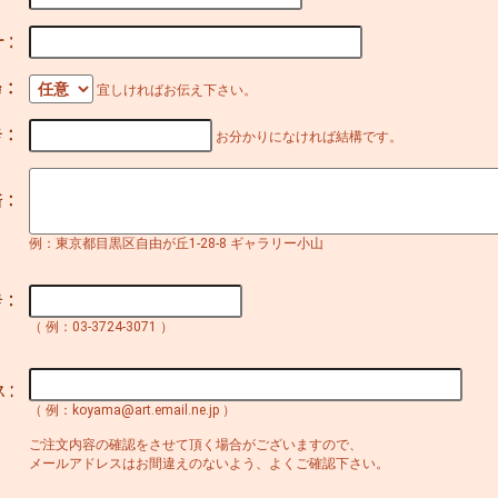
宜しければお伝え下さい。
お分かりになければ結構です。
例：東京都目黒区自由が丘1-28-8 ギャラリー小山
（ 例：03-3724-3071 ）
（ 例：koyama@art.email.ne.jp ）
ご注文内容の確認をさせて頂く場合がございますので、
メールアドレスはお間違えのないよう、よくご確認下さい。