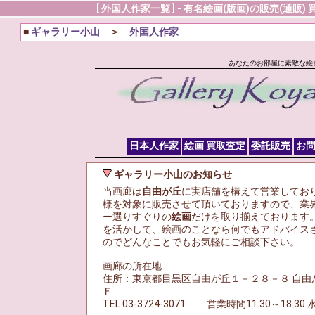
[ 外国人作家一覧 ] - 有名絵画(版画)の販売(通販)
■
ギャラリー小山
＞
外国人作家
あなたのお部屋に素敵な絵
日本人作家
絵画 買取査定
委託販売
お
ギャラリー小山のお知らせ
当画廊は
自由が丘
に実店舗を構えて営業してお
様を対象に販売させて頂いておりますので、業界
ー選りすぐりの
絵画
だけを取り揃えております
を活かして、絵画のことなら何でもアドバイス
のでどんなことでもお気軽にご相談下さい。
画廊の所在地
住所：東京都目黒区自由が丘１－２８－８ 自由
Ｆ
TEL 03-3724-3071
営業時間11:30～18:30