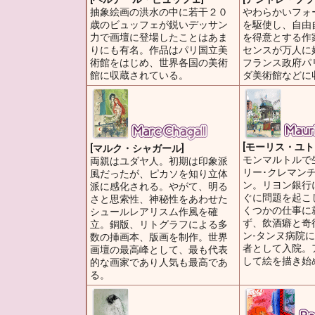
抽象絵画の洪水の中に若干２０
やわらかいフォ
歳のビュッフェが鋭いデッサン
を駆使し、自由
力で画壇に登場したことはあま
を得意とする作
りにも有名。作品はパリ国立美
センスが万人に
術館をはじめ、世界各国の美術
フランス政府パ
館に収蔵されている。
ダ美術館などに
[モーリス・ユト
[マルク・シャガール]
モンマルトルで
両親はユダヤ人。初期は印象派
リー･クレマン
風だったが、ピカソを知り立体
ン。リヨン銀行
派に感化される。やがて、明る
ぐに問題を起こ
さと思索性、神秘性をあわせた
くつかの仕事に
シュールレアリスム作風を確
ず、飲酒癖と奇
立。銅版、リトグラフによる多
ン-タンヌ病院
数の挿画本、版画を制作。世界
者として入院。
画壇の最高峰として、最も代表
して絵を描き始
的な画家であり人気も最高であ
る。