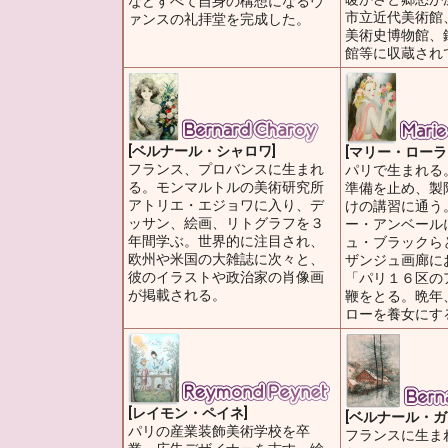
などすべて自身の構想になるヴ
市立近代美術館
ァンスの礼拝堂を完成した。
美術史博物館、
館等に収蔵され
[ベルナール・シャロワ]
[マリー・ローラ
フランス、プロバンスに生まれ
パリで生まれる
る。モンマルトルの美術研究所
準備を止め、製
アトリエ・エジョワに入り、デ
けの講習に通う
ッサン、絵画、リトグラフを３
ー・アンベール
年間学ぶ。世界的に注目され、
ュ・ブラックら
欧州や米国の大雑誌に次々と、
ザンジュ画廊に
彼のイラストや政治家の肖像画
「パリ１６区の
が掲載される。
鞭をとる。晩年
ローを養女にす
[レイモン・ペイネ]
[ベルナール・ガ
パリの産業装飾美術学校を卒
フランスに生ま