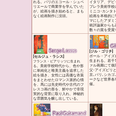
れる。パリのエコール・シュペ
イタリア、デビ
リエールで商業学を学んでいた
ブレラ美術学校
が、絵画を描き始めると、まも
ミニコ･カンタ
なく絵画制作に没頭。
絵画を本格的に
マにしたアダミ
術評論家からも
数々の賞を受賞
[ジル・ゴリチ]
ポール・アイズ
[セルジュ・ラシス]
生まれる。若干
フランス・ビアリッツに生まれ
ァル画廊にて個
。美術学校時代から、色や形
る
父･アイズピリ
に単純化と唯美主義を追求した
京､パリ､シカゴ
絵を描き、女性には高価な衣装
ークなど世界各
をまとわせたロマンス派的心情
催。
を、馬には先史時代や古代のフ
レスコ画の形を、鮮やかで非現
実的な背景に取り入れ、神秘的
な雰囲気を醸し出している。