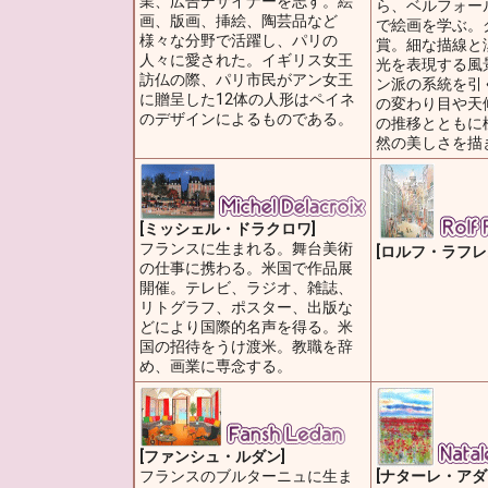
業、広告デザイナーを志す。絵
ら、ベルフォー
画、版画、挿絵、陶芸品など
で絵画を学ぶ。
様々な分野で活躍し、パリの
賞。細な描線と
人々に愛された。イギリス女王
光を表現する風
訪仏の際、パリ市民がアン女王
ン派の系統を引
に贈呈した12体の人形はペイネ
の変わり目や天
のデザインによるものである。
の推移とともに
然の美しさを描
[ミッシェル・ドラクロワ]
フランスに生まれる。舞台美術
[ロルフ・ラフレ
の仕事に携わる。米国で作品展
開催。テレビ、ラジオ、雑誌、
リトグラフ、ポスター、出版な
どにより国際的名声を得る。米
国の招待をうけ渡米。教職を辞
め、画業に専念する。
[ファンシュ・ルダン]
フランスのブルターニュに生ま
[ナターレ・アダ