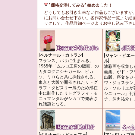
”価格交渉してみる” 始めました！
どうしてもお引き出来ない作品もございますが
にお問い合わせ下さい。各作家作品一覧より絵
ックして、作品詳細ページよりお申し込み下さ
[ベルナール・カトラン]
[ジャン・ピエ
フランス、パリに生まれる。
ル]
1965年「ムルロ工房の版画」の
油彩画を収集し
カタログにシャガール、ピカ
画集」がド・フ
ソ、ミロらと共に採録される。
出版。序文をジ
東京と大阪で開催されたリトグ
ワ・ジョスラン
ラフ・タピスリー展のため滞在
ル・ソルリエが
中に制作したリトグラフィ・モ
シニョール」刊
ニュマンタルがシカゴで発表さ
子、深田祐介）
れ話題となる。
[ベルナール・ビュッフェ]
[アンドレ・ブラ