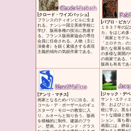
[クロード・ワイズバッシュ]
フランスのティオンビルに生ま
[パブロ・ピカソ
れる。ナンシー国立美術学校に
１９３７年の記
学び、版画各種の技法に熟達す
カ」をはじめ多
る。フランス版画家協会の専任
「画家とモデル
会員に任命される。人物（主に
「エロチカ」の
演奏者）を鋭く素描きする表現
新たな発展を続
主義的傾向の気鋭作家である。
の多様な展開の
の画家である。
版画も有名であ
[ジャック・デペ
[アンリ・マチス]
サント･エティ
画家となるためパリに出る。エ
学、およびジュ
コール・デ・ボーザールのギュ
校に学ぶ。黒を
スターヴ・モローの教室に入
ートな描線と整
り、ルオーらと知り合う。版画
ション、落ち着
を積極的に制作。建築のプラ
画面には、静寂
ン、壁画、ステインド・グラス
暖かさと郷愁が