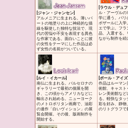
[ラウル・デュフ
ル・アーヴルの
[ジャン・ジャンセン]
学に通う。パリ
アルメニアに生まれる。薄いパ
ボザールに入学
ートの地塗りの上に神経的な描
エで学ぶ。フラ
線を駆使した独特な技法で、現
品、入選する。
代の苦悩や不安を表現する異色
ながら制作を続
な作家である。面白いことに彼
の女性をテーマにした作品は必
ず女性の名前がついている。
[ルイ・イカール]
[ポール・アイズ
南仏に生まれる。バルセロナの
作品はルーマン
ギャラリーで最初の個展を開
術館、キャスト
き、この頃からアメリカなどに
レン美術館など
輸出され始める。ニューヨーク
る。軽快なタッ
のメトロポリタン画廊で、油彩
彩を好み、静物
の連作「白いヴィション」の展
のリトグラフで
覧会開催。その後、版画制作を
開始する。