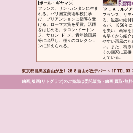
[ポール・ギヤマン]
フランス、サン･カンタンに生ま
[Ｐ．Ａ．ルノア
れる。パリ国立美術学校に学
フランス、リモ
び、ブリアンションに指導を受
る。磁器の絵付
ける。ローマ大賞を受賞。活躍
るが、1858年
をはじめる。サロン･ドートン
を失い、画家を
ヌ、サロン･ド･メ、青年絵画展
も早くから紹介
等に出品し、種々のコレクショ
やすい画風のた
ンに加えられる。
い。また、梅原
くの画家に直接
えている。
東京都目黒区自由が丘1-28-8 自由が丘デパート 1F TEL 03-
絵画,版画(リトグラフ)のご売却は
委託販売
・
絵画 買取-無