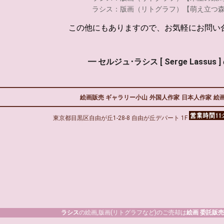
ラシス：版画（リトグラフ）【萌え立つ
この他にもありますので、お気軽にお問い
━ セルジュ･ラシス [ Serge Lassus 
絵画販売 ギャラリー小山
外国人作家
日本人作家
絵画
東京都目黒区自由が丘1-28-8 自由が丘デパート 1F
ラシス
の絵画,版画(リトグラフなど)のご売却は
絵画 委託販売