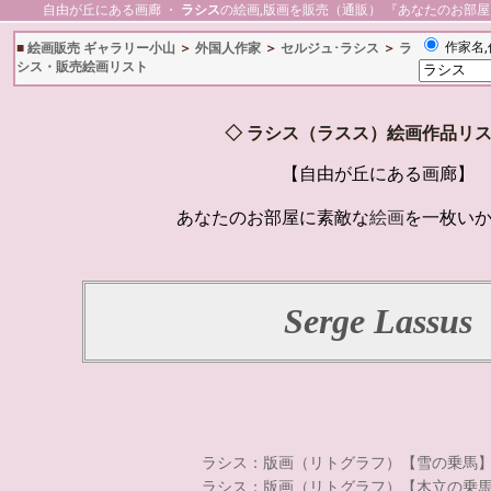
自由が丘にある画廊 ・
ラシス
の絵画,版画を販売（通販） 『あなたのお部
作家名,
■
絵画販売 ギャラリー小山
＞
外国人作家
＞
セルジュ･ラシス
＞
ラ
シス・販売絵画リスト
◇
ラシス（ラスス）絵画作品リ
【自由が丘にある画廊】
あなたのお部屋に素敵な
絵画
を一枚い
Serge Lassus
ラシス：版画（リトグラフ）【雪の乗馬
ラシス：版画（リトグラフ）【木立の乗