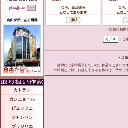
自由が丘にある画廊
─ 絵画の画
←ご
● 当
画廊には常時展示していない作品もございます
の絵画をご覧にお越し下さるお客様は、予めご
カトラン
カシニョール
ビュッフェ
ジャンセン
ブラジリエ