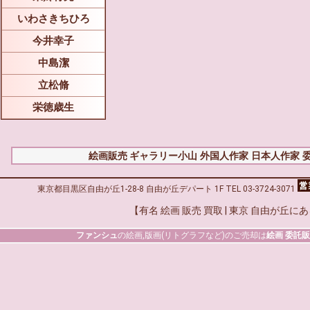
いわさきちひろ
今井幸子
中島潔
立松脩
栄徳歳生
絵画販売 ギャラリー小山
外国人作家
日本人作家
東京都目黒区自由が丘1-28-8 自由が丘デパート 1F TEL 03-3724-3071
【有名 絵画 販売 買取 | 東京 自由が丘に
ファンシュ
の絵画,版画(リトグラフなど)のご売却は
絵画 委託