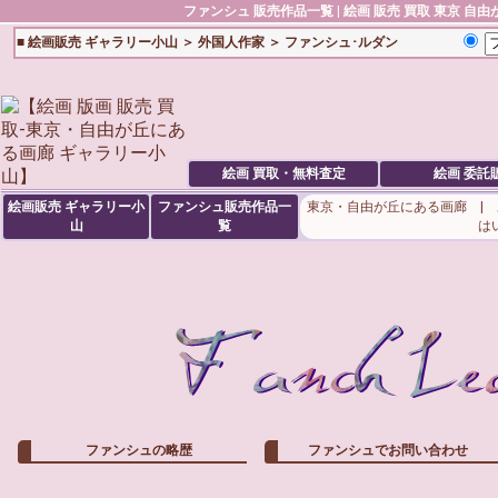
ファンシュ
販売作品一覧 | 絵画 販売 買取 東京 自
■
絵画販売 ギャラリー小山
＞
外国人作家
＞ ファンシュ･ルダン
絵画 買取・無料査定
絵画 委託
絵画販売 ギャラリー小
ファンシュ販売作品一
東京・自由が丘にある画廊 |
山
覧
は
ファンシュの略歴
ファンシュでお問い合わせ