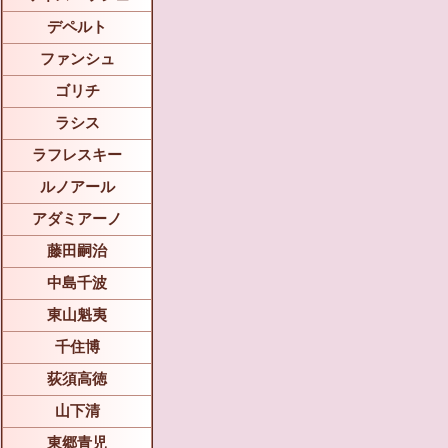
デペルト
ファンシュ
ゴリチ
ラシス
ラフレスキー
ルノアール
アダミアーノ
藤田嗣治
中島千波
東山魁夷
千住博
荻須高徳
山下清
東郷青児