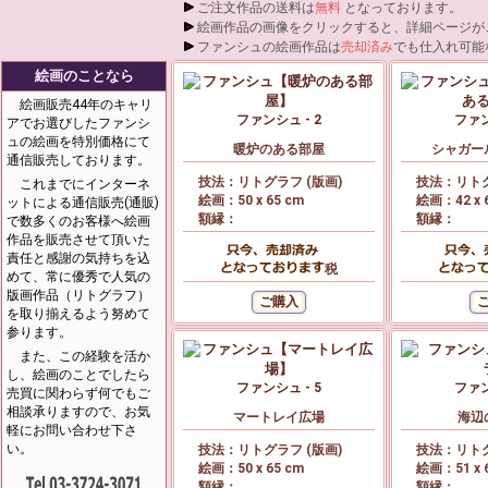
ご注文作品の送料は
無料
となっております。
絵画作品の画像をクリックすると、詳細ページが
ファンシュの絵画作品は
売却済み
でも仕入れ可能
絵画のことなら
絵画販売44年のキャリ
ファンシュ - 2
ファン
アでお選びしたファンシ
ュの絵画を特別価格にて
暖炉のある部屋
シャガー
通信販売しております。
技法：リトグラフ (版画)
技法：リトグ
これまでにインターネ
絵画：50 x 65 cm
絵画：42 x 
ットによる通信販売(通販)
額縁：
額縁：
で数多くのお客様へ絵画
作品を販売させて頂いた
責任と感謝の気持ちを込
税
めて、常に優秀で人気の
版画作品（リトグラフ）
を取り揃えるよう努めて
参ります。
また、この経験を活か
し、絵画のことでしたら
ファンシュ - 5
ファン
売買に関わらず何でもご
相談承りますので、お気
マートレイ広場
海辺
軽にお問い合わせ下さ
い。
技法：リトグラフ (版画)
技法：リトグ
絵画：50 x 65 cm
絵画：51 x 
額縁：
額縁：