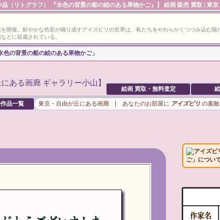
品（リトグラフ） 『水色の背景の船の絵のある果物かご』】 絵画 販売 買取 | 東
展を開催。鮮やかな色彩が織り成すアイズピリの世界は、私たちをやわらかくつつみ込む陽
館などに収蔵されている。
 「水色の背景の船の絵のある果物かご」
絵画 買取・無料査定
絵
作品一覧
東京・自由が丘にある画廊 | あなたのお部屋に
アイズピリ
の素敵
アイズピ
ご」につい