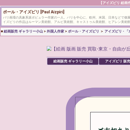
【アイズピリ 絵画作
ポール・アイズピリ [Paul Aizpiri]
パリ画壇の具象系派ポピュラー作家の一人。パリを中心に、欧州、米国、日本などで個
イズピリの作品はルーマン美術館、アルビ美術館、キャストゥル美術館、ヒアレン美術
■
絵画販売 ギャラリー小山
>
外国人作家
>
ポール・アイズピリ
＞
アイズピリ -
絵画販売 ギャラリー小山
アイズピリ
販売