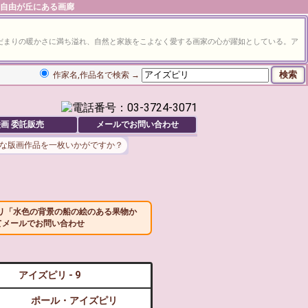
京 自由が丘にある画廊
だまりの暖かさに満ち溢れ、自然と家族をこよなく愛する画家の心が躍如としている。ア
作家名,作品名で検索 →
画 委託販売
メールでお問い合わせ
な版画作品を一枚いかがですか？
リ「水色の背景の船の絵のある果物か
てメールでお問い合わせ
アイズピリ - 9
ポール・アイズピリ