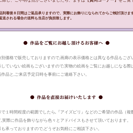
入に際し、ご不明な点がございましたら、まずは【
質問コーナー
】をご覧下
品到着後８日間はご返品承りますので、実際にお飾りになられてからご検討頂けま
返送される場合の送料も当店が負担致します。
別価格で販売しておりますので,画廊の表示価格とは異なる作品もござ
示していない絵画もございますので,実物の絵画をご覧にお越しになる際は
画作品と,ご来店予定日時を事前にご連絡下さい。
で１時間程度の範囲でしたら,『アイズピリ』などのご希望の作品（複
て,実際に作品を飾りながら色々とアドバイスもさせて頂いております。
様も承っておりますので,どうぞお気軽にご相談下さい。