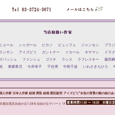
ニョール
シャガール
ピカソ
ビュッフェ
ジャンセン
ブラ
ランサン
アイズピリ
ガントナー
イカール
ギヤマン
ドラ
ズバッシュ
ファンシュ
ゴリチ
ラシス
ラフレスキー
藤田
徳
東郷青児
今井幸子
千住博
中島千波
いわさきちひろ
国人作家
日本人作家
絵画 買取
絵画 委託販売
アイズピリ"水色の背景の船の絵のある
京都目黒区自由が丘1-28-8 自由が丘デパート 1F