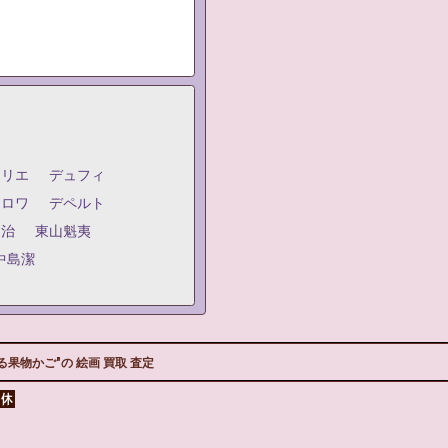
ジリエ
デュフィ
クロワ
デペルト
嗣治
東山魁夷
中島潔
果物かご"の 絵画 買取 査定