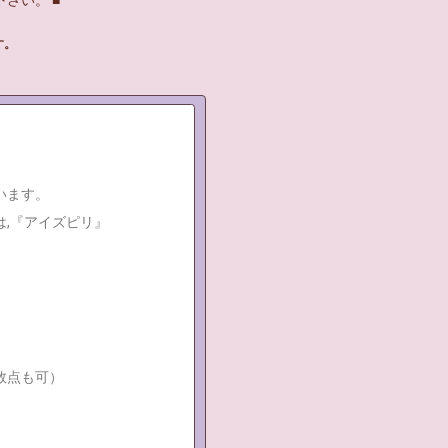
さい。 ■
す。
います。
,『アイズピリ』
数点も可）