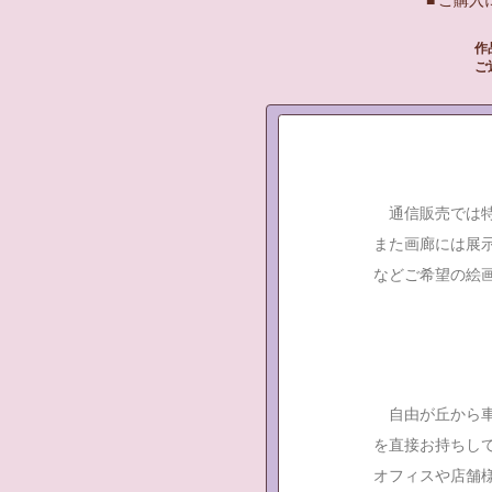
■ ご購
作
ご
通信販売では特
また画廊には展
などご希望の絵
自由が丘から車
を直接お持ちし
オフィスや店舗