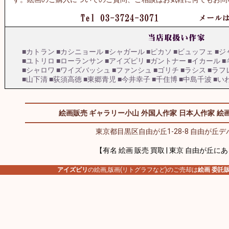
■カトラン
■カシニョール
■シャガール
■ピカソ
■ビュッフェ
■ジ
■ユトリロ
■ローランサン
■アイズピリ
■ガントナー
■イカール
■
■シャロワ
■ワイズバッシュ
■ファンシュ
■ゴリチ
■ラシス
■ラフ
■山下清
■荻須高徳
■東郷青児
■今井幸子
■千住博
■中島千波
■い
絵画販売 ギャラリー小山
外国人作家
日本人作家
絵画
東京都目黒区自由が丘1-28-8 自由が丘デパ
【有名 絵画 販売 買取 | 東京 自由が丘に
アイズピリ
の絵画,版画(リトグラフなど)のご売却は
絵画 委託