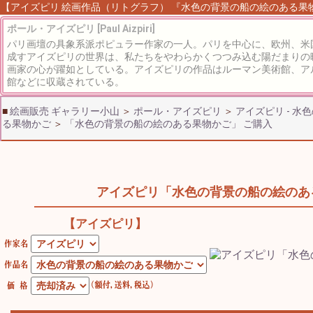
【アイズピリ 絵画作品（リトグラフ） 『水色の背景の船の絵のある果物かご
ポール・アイズピリ [Paul Aizpiri]
パリ画壇の具象系派ポピュラー作家の一人。パリを中心に、欧州、米
成すアイズピリの世界は、私たちをやわらかくつつみ込む陽だまりの
画家の心が躍如としている。アイズピリの作品はルーマン美術館、ア
館などに収蔵されている。
■
絵画販売 ギャラリー小山
＞
ポール・アイズピリ
＞
アイズピリ - 
る果物かご
＞
「水色の背景の船の絵のある果物かご」 ご購入
アイズピリ「水色の背景の船の絵のあ
【アイズピリ】