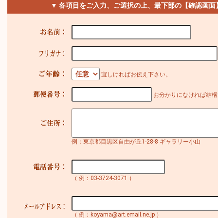
▼ 各項目をご入力、ご選択の上、最下部の【確認画面
宜しければお伝え下さい。
お分かりになければ結構
例：東京都目黒区自由が丘1-28-8 ギャラリー小山
（ 例：03-3724-3071 ）
（ 例：koyama@art.email.ne.jp ）