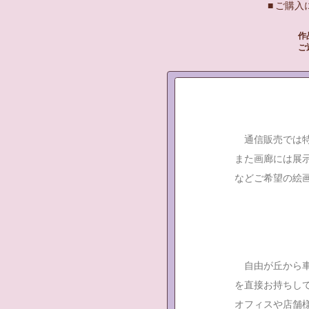
■ ご購
作
ご
通信販売では特
また画廊には展
などご希望の絵
自由が丘から車
を直接お持ちし
オフィスや店舗