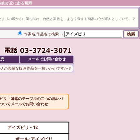
 自由が丘にある画廊
だまりの暖かさに満ち溢れ、自然と家族をこよなく愛する画家の心が躍如としている。ア
作家名,作品名で検索 →
販売
メールでお問い合わせ
リ
の素敵な版画作品を一枚いかがですか？
ピリ「薄紫のテーブルの二つの赤いバ
ついてメールでお問い合わせ
アイズピリ - 12
ポール･アイズピリ