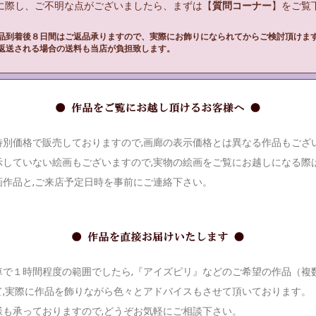
入に際し、ご不明な点がございましたら、まずは【
質問コーナー
】をご覧下
品到着後８日間はご返品承りますので、実際にお飾りになられてからご検討頂けま
返送される場合の送料も当店が負担致します。
別価格で販売しておりますので,画廊の表示価格とは異なる作品もござ
示していない絵画もございますので,実物の絵画をご覧にお越しになる際は
画作品と,ご来店予定日時を事前にご連絡下さい。
で１時間程度の範囲でしたら,『アイズピリ』などのご希望の作品（複
て,実際に作品を飾りながら色々とアドバイスもさせて頂いております。
様も承っておりますので,どうぞお気軽にご相談下さい。