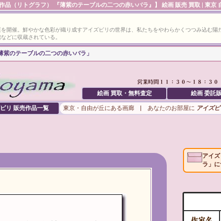
作品（リトグラフ） 『薄紫のテーブルの二つの赤いバラ』】 絵画 販売 買取 | 東京
展を開催。鮮やかな色彩が織り成すアイズピリの世界は、私たちをやわらかくつつみ込む陽
館などに収蔵されている。
「薄紫のテーブルの二つの赤いバラ」
絵画 買取・無料査定
絵画 委託
ピリ
販売作品一覧
東京・自由が丘にある画廊 | あなたのお部屋に
アイズピ
アイズ
ラ」に