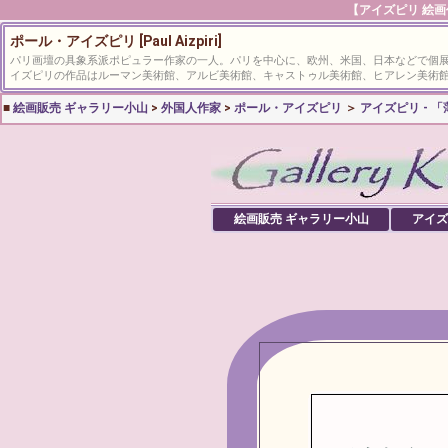
【アイズピリ 絵画
ポール・アイズピリ [Paul Aizpiri]
パリ画壇の具象系派ポピュラー作家の一人。パリを中心に、欧州、米国、日本などで個
イズピリの作品はルーマン美術館、アルビ美術館、キャストゥル美術館、ヒアレン美術
■
絵画販売 ギャラリー小山
>
外国人作家
>
ポール・アイズピリ
＞
アイズピリ - 
絵画販売 ギャラリー小山
アイズ