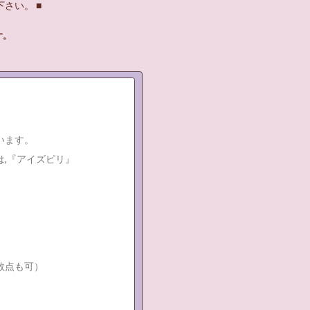
さい。 ■
す。
います。
,『アイズピリ』
数点も可）