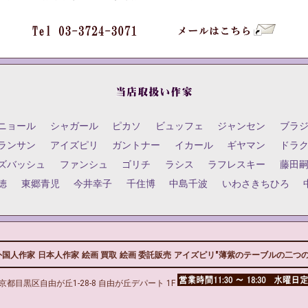
ニョール
シャガール
ピカソ
ビュッフェ
ジャンセン
ブラ
ランサン
アイズピリ
ガントナー
イカール
ギヤマン
ドラ
ズバッシュ
ファンシュ
ゴリチ
ラシス
ラフレスキー
藤田
徳
東郷青児
今井幸子
千住博
中島千波
いわさきちひろ
外国人作家
日本人作家
絵画 買取
絵画 委託販売
アイズピリ"薄紫のテーブルの二つの赤
京都目黒区自由が丘1-28-8 自由が丘デパート 1F