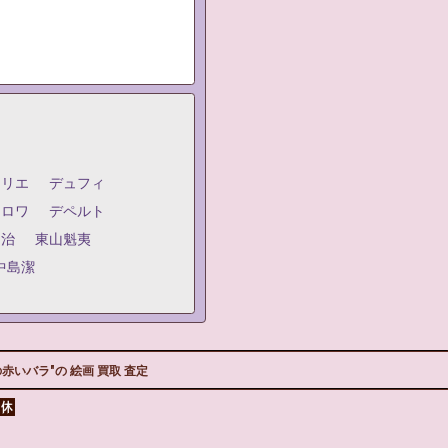
ジリエ
デュフィ
クロワ
デペルト
嗣治
東山魁夷
中島潔
いバラ"の 絵画 買取 査定