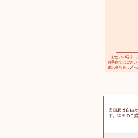
お使いの端末（パ
お手数ではございま
電話番号を→
メー
当画廊は自由
す。絵画のご