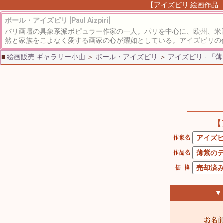
【アイズピリ 絵画作品（
ポール・アイズピリ [Paul Aizpiri]
パリ画壇の具象系派ポピュラー作家の一人。パリを中心に、欧州、米
然と家族をこよなく愛する画家の心が躍如としている。アイズピリの
■
絵画販売 ギャラリー小山
＞
ポール・アイズピリ
＞
アイズピリ - 
【
▼