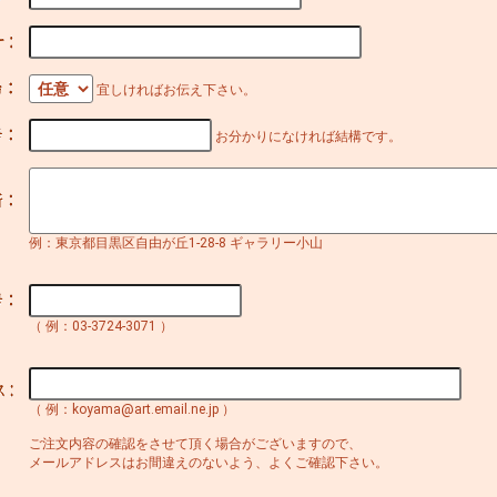
宜しければお伝え下さい。
お分かりになければ結構です。
例：東京都目黒区自由が丘1-28-8 ギャラリー小山
（ 例：03-3724-3071 ）
（ 例：koyama@art.email.ne.jp ）
ご注文内容の確認をさせて頂く場合がございますので、
メールアドレスはお間違えのないよう、よくご確認下さい。