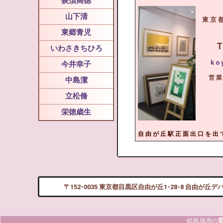
荻須高徳
山下清
東京
東郷青児
T
いわさきちひろ
ko
今井幸子
営業
中島潔
立松脩
栄徳歳生
自由が丘駅正面出口を出
〒152-0035 東京都目黒区自由が丘1-28-8 自由が丘デパ
絵画,版画の