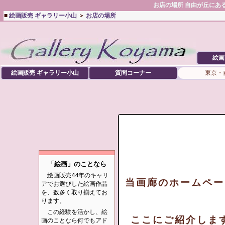
お店の場所 自由が丘にある
■
絵画販売 ギャラリー小山
＞
お店の場所
絵画
絵画販売 ギャラリー小山
質問コーナー
東京・
「絵画」のことなら
絵画販売44年のキャリ
当画廊のホームペー
アでお選びした絵画作品
を、数多く取り揃えてお
ります。
この経験を活かし、絵
ここにご紹介しま
画のことなら何でもアド