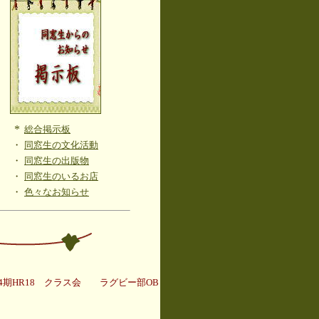
*
総合掲示板
・
同窓生の文化活動
・
同窓生の出版物
・
同窓生のいるお店
・
色々なお知らせ
4期HR18 クラス会 ラグビー部OB