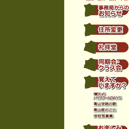
.....
.
.
.
.