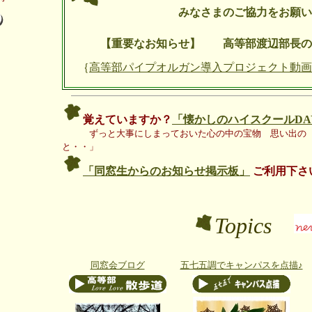
みなさまのご協力をお願いい
【重要なお知らせ】 高等部渡辺部長の
｛
高等部パイプオルガン導入プロジェクト動画
覚えていますか？
「懐かしのハイスクールDA
ずっと大事にしまっておい
た心の中の宝
物 思い出の 
と・・」
「同窓生からのお知らせ掲示板」
ご利用下さ
Topics
同窓会ブログ
五七五調でキャンパスを点描♪