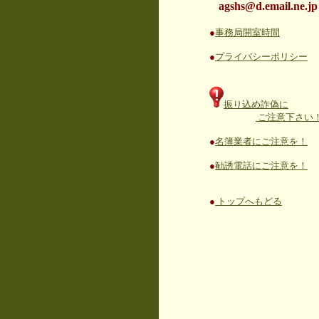
agshs@d.email.ne.jp
●
事務局開室時間
●
プライバシーポリシー
振り込め詐偽に
ご注意下さい
●
名簿業者にご注意を！
●
勧誘電話にご注意を！
●
トップへもどる