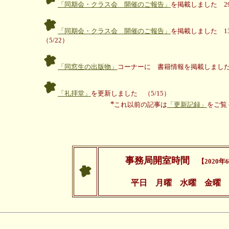
「同期会・クラス会 開催のご報告」
を掲載しました 29
「同期会・クラス会 開催のご報告」
を掲載しました 13
（5/22）
「同窓生の出版物」
コーナーに 書籍情報を掲載しました
「礼拝堂」
を更新しました （5/15）
*
これ以前の記事は
「更新記録」
をご覧
事務局開室時間
【2020
平日
月曜 水曜 金曜