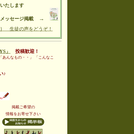
たします
→
メッセージ掲載
｝ 生徒の声をどうぞ！
YS」
投稿歓迎！
「あんなもの・・」 「こんなこ
い♪
掲載ご希望の
情報をお寄せ下さい