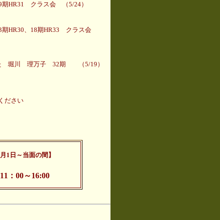
期HR31 クラス会 （5/24）
期HR30、18期HR33 クラス会
 堀川 理万子 32期 （5/19）
ください
年6月1日～当面の間】
11
：00～16:00