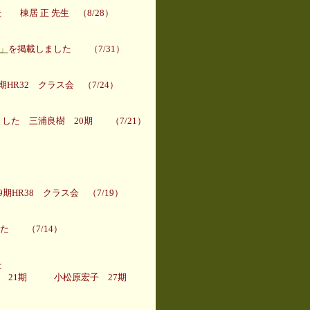
棟居 正 先生 （8/28）
」
を掲載しました （7/31）
HR32 クラス会 （7/24）
した 三浦良樹 20期 （7/21）
期HR38 クラス会 （7/19）
た （7/14）
した
原宏子 27期