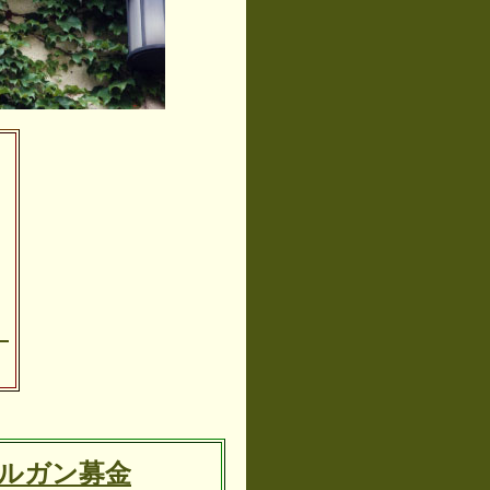
ﾞ
オルガン募金