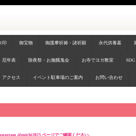
朱印
御宝物
御護摩祈祷・諸祈願
永代供養墓
厄年表
除夜祭・お施餓鬼会
お寺でヨガ教室
SD
アクセス
イベント駐車場のご案内
お問い合わせ
ram @enichi2023 ページでご確認ください。