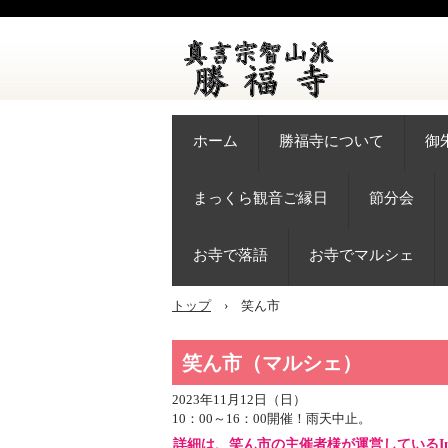
ホーム
勝福寺について
御
まっくら観音ご縁日
節分会
お寺で落語
お寺でマルシェ
トップ
›
笑ん市
笑ん市（マルシェ）
2023年11月12日（日）
10：00～16：00開催！雨天中止。
詳細は、笑ん市の主催者様が運営しているInstag