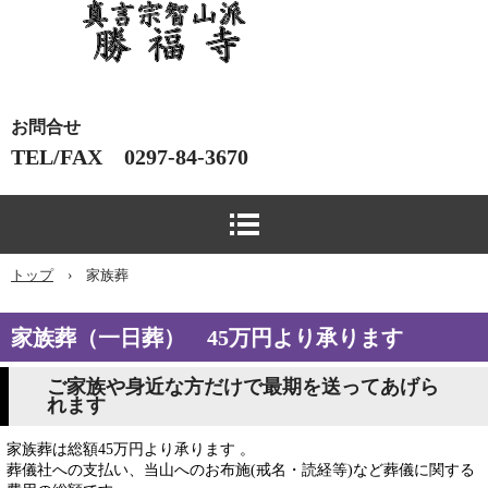
まっくら観音 勝福寺
お問合せ
TEL/FAX 0297-84-3670
トップ
›
家族葬
家族葬（一日葬） 45万円より承ります
ご家族や身近な方だけで最期を送ってあげら
れます
家族葬は
総額45
万円より承ります
。
葬儀社への支払い、当山へのお布施(戒名・読経等)など
葬儀に関する