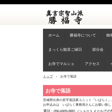
ホーム
勝福寺について
御
まっくら観音ご縁日
節分会
お寺でマルシェ
アクセス
トップ
›
お寺で落語
お寺で落語
茨城県出身の若手落語家ユニット『いばらく』
お申込みは いばらく事務局さんにお願い致し
電話：090-6009-8881（ショートメールで