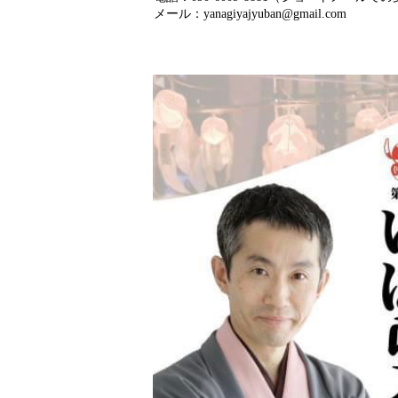
メール：yanagiyajyuban@gmail.com