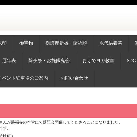
朱印
御宝物
御護摩祈祷・諸祈願
永代供養墓
厄年表
除夜祭・お施餓鬼会
お寺でヨガ教室
SD
イベント駐車場のご案内
お問い合わせ
さんが勝福寺の本堂にて落語会開催してくださることになりました。
ます。
の受付可）