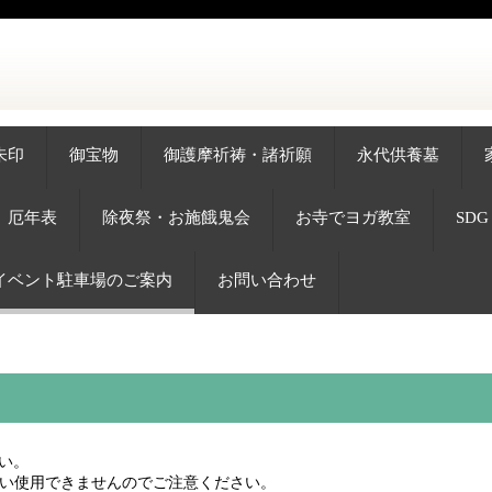
朱印
御宝物
御護摩祈祷・諸祈願
永代供養墓
厄年表
除夜祭・お施餓鬼会
お寺でヨガ教室
SD
イベント駐車場のご案内
お問い合わせ
い。
い使用できませんのでご注意ください。