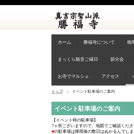
ホーム
勝福寺について
御
まっくら観音ご縁日
節分会
お寺でマルシェ
アクセス
トップ
›
イベント駐車場のご案内
イベント駐車場のご案内
【イベント時の駐車場】
7ヶ所ございますので、地図でご確認くださ
■
の駐車場は降雨後の数日はぬかるんでしま