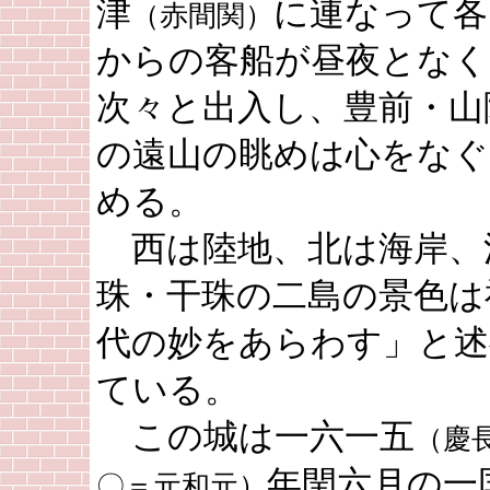
津
に連なって各
（赤間関）
からの客船が昼夜となく
次々と出入し、豊前・山
の遠山の眺めは心をなぐ
める。
西は陸地、北は海岸、
珠・干珠の二島の景色は
代の妙をあらわす」と述
ている。
この城は一六一五
（慶
年閏六月の一
〇＝元和元）