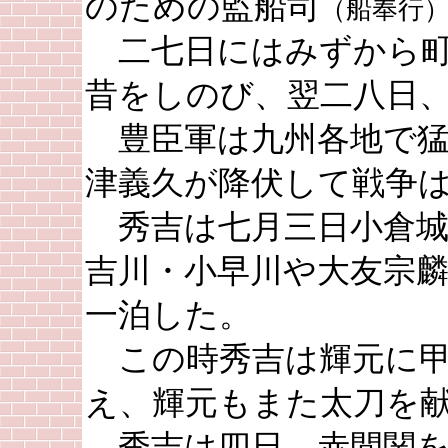
のための監船司
（船奉行
二七日にはみずから町
昔をしのび、翌二八日
豊臣軍は九州各地で猛
津義久が降伏して戦争
秀吉は七月三日小倉城
吉川・小早川や大友宗
一泊した。
この時秀吉は輝元に
え、輝元もまた太刀を
秀吉は四日、赤間関を