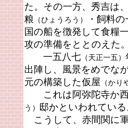
た。その一方、秀吉は
粮
・飼料の
（ひょうろう）
国の船を徴発して食糧
攻の準備をととのえた
一五八七
（天正一五）
出陣し、風景をめでな
元の構築した仮屋
（かり
これは阿弥陀寺か西
邸かといわれている
う）
こうして、赤間関に軍