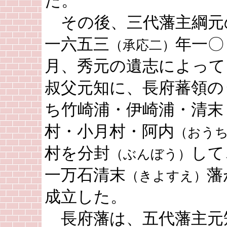
た。
その後、三代藩主綱元
一六五三
年一〇
（承応二）
月、秀元の遺志によって
叔父元知に、長府蕃領の
ち竹崎浦・伊崎浦・清末
村・小月村・阿内
（おう
村を分封
して
（ぶんぼう）
一万石清末
藩
（きよすえ）
成立した。
長府藩は、五代藩主元