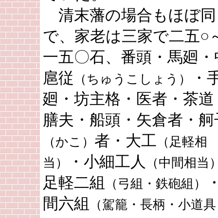
清末藩の場合もほぼ同
で、家老は三家で二五○
一五〇石、番頭・馬廻・
扈従
・
（ちゅうこしょう）
廻・坊主格・医者・茶道
膳夫・船頭・矢倉者・舸
者・大工
（かこ）
（足軽相
・小細工人
当）
（中間相当
足軽二組
（弓組・鉄砲組）
間六組
（駕籠・長柄・小道具