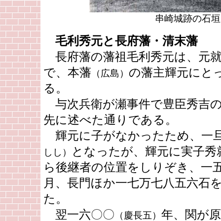
串崎城跡の石垣
毛利秀元と長府藩・清末藩
長府藩の藩祖毛利秀元は、元就
で、本藩
の藩主輝元にと
（広島）
る。
与次兵衛が瀬事件で豊臣秀吉の
先に述べた通りである。
輝元に子がなかったため、一
となったが、輝元に実子秀
しし）
ら後継者の位置をしりぞき、一
月、長門ほか一七万七八五六石
た。
翌一六〇〇
年、関が
（慶長五）