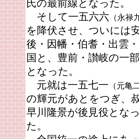
氏の最前線となった。
そして一五六六
（永禄
を降伏させ、ついには
後・因幡・伯耆・出雲
国と、豊前・讃岐の一
となった。
元就は一五七一
（元亀
の輝元があとをつぎ、
早川隆景が後見役とな
た。