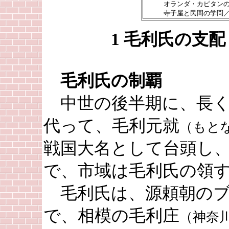
オランダ・カピタンの通
寺子屋と民間の学問／社
1 毛利氏の支
毛利氏の制覇
中世の後半期に、長く
代って、毛利元就
（もと
戦国大名として台頭し
で、市域は毛利氏の領
毛利氏は、源頼朝のブ
で、相模の毛利庄
（神奈