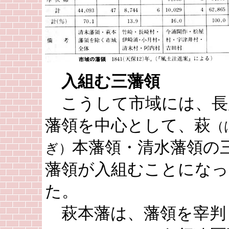
入組む三藩領
こうして市域には、長
藩領を中心として、萩
（
本藩領・清水藩領の
ぎ）
藩領が入組むことになっ
た。
萩本藩は、藩領を宰判