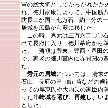
軍の総大将としてかっがれたた
れ、徳川家康によって、中国筋
防長二か国三七万石、約三分の
居城を広島から萩に移した。
この時、秀元は三万六二〇〇石
出て長府に入り、徳川幕府から
た。 藩領は豊東・豊西・豊田
で、家老の細川宮内に赤間関の
た。
秀元の居城
については、清末
石山、長府の串
崎などの候
（櫛）
っての厚東氏や大内氏の家臣内
った
串崎城を選び、再建し、い
とした。