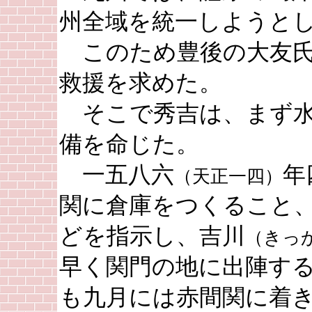
州全域を統一しようと
このため豊後の大友氏
救援を求めた。
そこで秀吉は、まず水
備を命じた。
一五八六
年
（天正一四）
関に倉庫をつくること
どを指示し、吉川
（きっ
早く関門の地に出陣す
も九月には赤間関に着