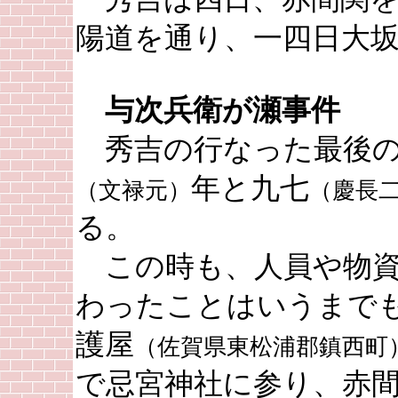
陽道を通り、一四日大
与次兵衛が瀬事件
秀吉の行なった最後の
年と九七
（文禄元）
（慶長
る。
この時も、人員や物資
わったことはいうまで
護屋
（佐賀県東松浦郡鎮西町
で忌宮神社に参り、赤