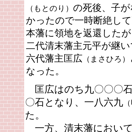
の死後、子が
（もとのり）
かったので一時断絶して
本藩に領地を返還したが
二代清末藩主元平が継い
六代藩主匡広
（まさひろ）
なった。
匡広はのち九〇〇〇石
〇石となり、一八六九
（
た。
一方、清末藩において