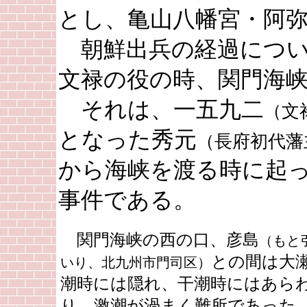
とし、亀山八幡宮・阿
朝鮮出兵の経過につい
文禄の役の時、関門海
それは、一五九二
（文
となった秀元
（長府初代藩
から海峡を渡る時に起
事件である。
関門海峡の西の口、彦島
（もと
との間は大
いり、北九州市門司区）
潮時には隠れ、干潮時にはあら
り、激潮が渦まく難所であった