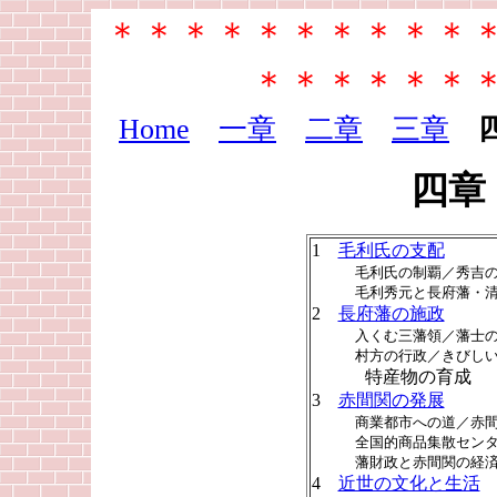
＊＊＊＊＊＊＊＊＊＊
＊＊＊＊＊＊
Home
一章
二章
三章
四章
1
毛利氏の支配
毛利氏の制覇／秀吉の九
毛利秀元と長府藩・清
2
長府藩の施政
入くむ三藩領／藩士の職
村方の行政／きびしい生
特産物の育成
3
赤間関の発展
商業都市への道／赤間か
全国的商品集散センター
藩財政と赤間関の経済力
4
近世の文化と生活