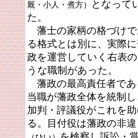
となって
厩・小人・煮方）
た。
藩士の家柄の格づけで
る格式とは別に、実際に
政を運営していく右表の
うな職制があった。
藩政の最高責任者であ
当職が藩政全体を統制し
加判・評議役がこれを助
る。目付役は藩政の非違
を検察し訴訟・
（ひい）