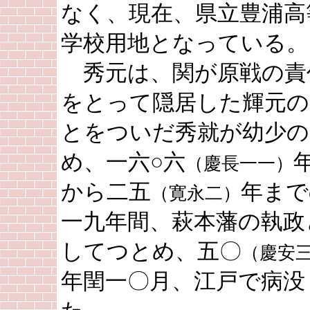
なく、現在、県立豊浦高
学校用地となっている。
秀元は、関が原戦の責
をとって隠居した輝元の
とをついだ秀就が幼少の
め、一六○六
（慶長一一）
から二五
年まで
（寛永二）
一九年間、萩本藩の執政
してつとめ、五〇
（慶安
年閏一〇月、江戸で病没