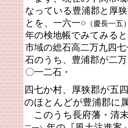
なっている豊浦郡と厚狭
とを、一六一○
（慶長一五
年の検地帳でみてみると
市域の総石高二万九四七
石のうち、豊浦郡が二万
〇一二石・
四七か村、厚狭郡が五
のほとんどが豊浦郡に
このうち長府藩・清末
年の『風土注進案