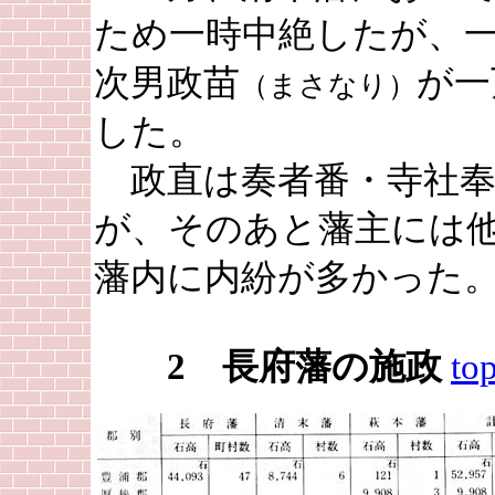
ため一時中絶したが、
次男政苗
が一
（まさなり）
した。
政直は奏者番・寺社奉
が、そのあと藩主には
藩内に内紛が多かった
2 長府藩の施政
to