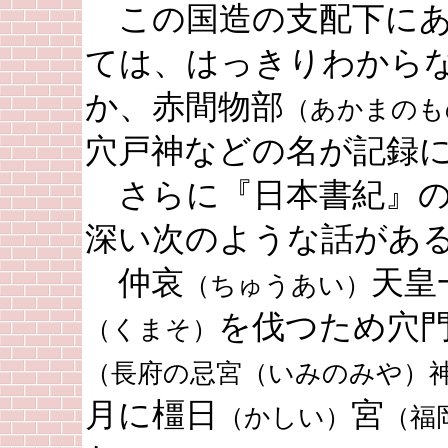
この国造の支配下にあ
ては、はっきりわから
か、赤間物部
（あかまのも
穴戸神などの名が記録
さらに『日本書紀』の
深い次のような話があ
仲哀
天皇
（ちゅうあい）
を伐つため穴
（くまそ）
（長府の忌宮（いみのみや）
月に橿日
宮
（かしい）
（福