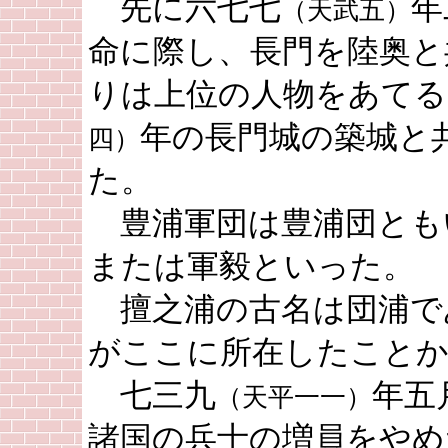
先に六七七
年
（天武五）
命に際し、長門を陸奥と
りは上位の人物をあてる
年の長門城の築城と
四）
た。
豊浦軍団は豊浦団とも
または軍毅といった。
擅之浦の古名は団浦で
がここに所在したこと
七三九
年五
（天平一一）
諸国の兵士の増員をやめ