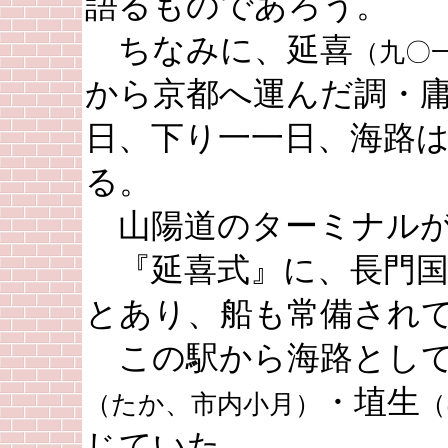
語るものであろう。
ちなみに、延喜
（九〇
から京都へ運んだ調・
日、下り一一日、海路
る。
山陽道のターミナルが
『延喜式』に、長門国
とあり、船も常備され
この駅から海路として
・埴生
（たか、市内小月）
（
じていた。