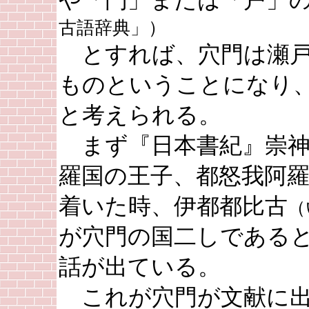
や「門」または「戸」
古語辞典」）
とすれば、穴門は瀬戸
ものということになり
と考えられる。
まず『日本書紀』崇
羅国の王子、都怒我阿
着いた時、伊都都比古
（
が穴門の国二しである
話が出ている。
これが穴門が文献に出