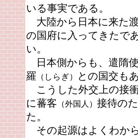
いる事実である。
大陸から日本に来た渡
の国府に入ってきたで
い。
日本側からも、遣隋使
羅
との国交も
（しらぎ）
こうした外交上の接衝
に蕃客
接待の
（外国人）
た。
その起源はよくわから