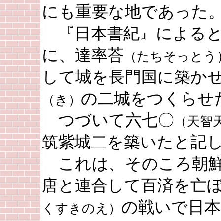
にも重要な地であった
『日本書紀』によると
に、達率荅
（たちそっとう
して城を長門国に築か
の二城をつくらせ
（き）
つづいて六七〇
（天智
筑紫城二を築いたと記
これは、そのころ朝鮮
唐と連合して百済を亡
の戦いで日本
くすきのえ）