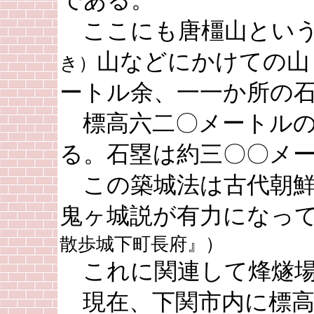
である。
ここにも唐橿山という
山などにかけての山
き）
ートル余、一一か所の
標高六二〇メートルの
る。石塁は約三〇〇メ
この築城法は古代朝鮮
鬼ヶ城説が有力になっ
散歩城下町長府』）
これに関連して烽燧
現在、下関市内に標高