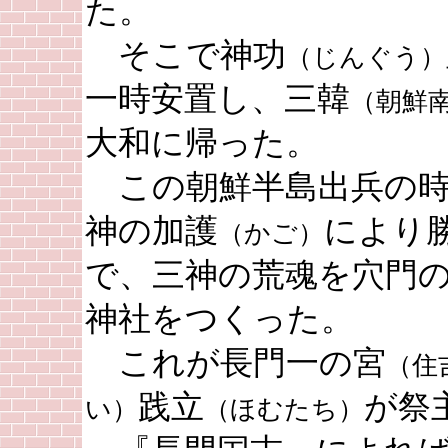
た。
そこで神功
（じんぐう）
一時安置し、三韓
（朝鮮
大和に帰った。
この朝鮮半島出兵の時
神の加護
により
（かご）
で、三神の荒魂を穴門
神社をつくった。
これが長門一の宮
（住
践立
が祭
い）
（ほむたち）