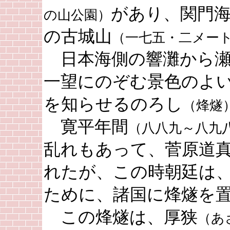
があり、関門
の山公園）
の古城山
（一七五・二メー
日本海側の響灘から瀬
一望にのぞむ景色のよ
を知らせるのろし
（烽燧
寛平年間
（八八九～八九
乱れもあって、菅原道
れたが、この時朝廷は
ために、諸国に烽燧を
この烽燧は、厚狭
（あ