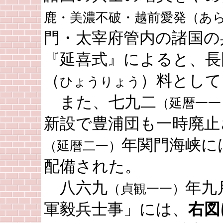
鹿・美濃不破・越前愛発（あ
門・太宰府管内の諸国の
『延喜式』によると、長
（
）料として
ひょうりょう
また、七九二
（延暦一一
新設で豊浦団も一時廃止
年関門海峡に
（延暦二一）
配備された。
八六九
年九
（貞観一一）
軍毅兵士事」には、
右図