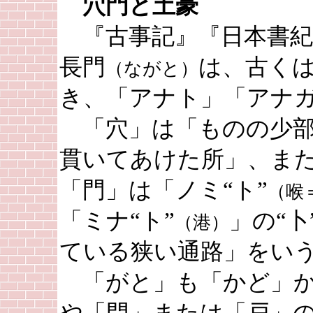
穴門と土豪
『古事記』『日本書紀
長門
は、古く
（ながと）
き、「アナト」「アナ
「穴」は「ものの少部
貫いてあけた所」、ま
「門」は「ノミ“ト”
（喉
「ミナ“ト”
」の“
（港）
ている狭い通路」をい
「がと」も「かど」か