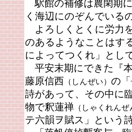
駅館の補修は農閑期に
く海辺にのぞんでいる
よろしくとくに労力を
のあるようなことはす
によってつくれ」とし
平安末期にできた『本
藤原信西
の「
（しんぜい）
詩があって、その中に
物で釈蓮禅
（しゃくれんぜ
テ六韻ヲ賦ス」という