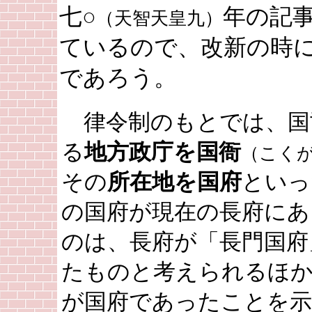
七○
年の記
（天智天皇九）
ているので、改新の時
であろう。
律令制のもとでは、国
る
地方政庁を国衙
（こく
その
所在地を国府
といっ
の国府が現在の長府にあ
のは、長府が「長門国府
たものと考えられるほか
が国府であったことを示