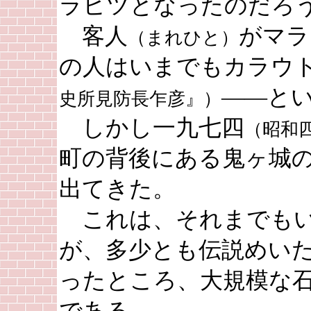
ラヒツとなったのだろ
客人
がマラ
（まれひと）
の人はいまでもカラウ
――と
史所見防長乍彦』）
しかし一九七四
（昭和
町の背後にある鬼ヶ城
出てきた。
これは、それまでもい
が、多少とも伝説めい
ったところ、大規模な