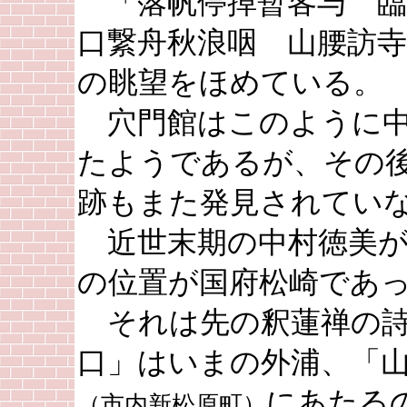
「落帆停掉暫客与 臨
口繋舟秋浪咽 山腰訪
の眺望をほめている。
穴門館はこのように中
たようであるが、その
跡もまた発見されてい
近世末期の中村徳美が
の位置が国府松崎であ
それは先の釈蓮禅の詩
口」はいまの外浦、「
にあたる
（市内新松原町）