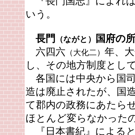
『長門国志』によれば
いう。
長門
国府の
（ながと）
六四六
年、大
（大化二）
し、その地方制度とし
各国には中央から国司
造は廃止されたが、国
て郡内の政務にあたら
ほとんど変らなかった
『日本書紀』によると