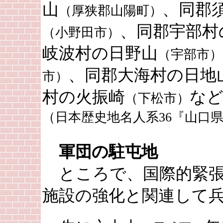
山
、同郡
（厚狭郡山陽町）
、同郡宇部村
（小野田市）
岐波村の日野山
（宇部市）
、同郡大海村の日地
市）
村の火振崎
な
（下松市）
（日本歴史地名人系36『山口
軍団の駐屯地
ところで、国際的緊張
施設の強化と関連して