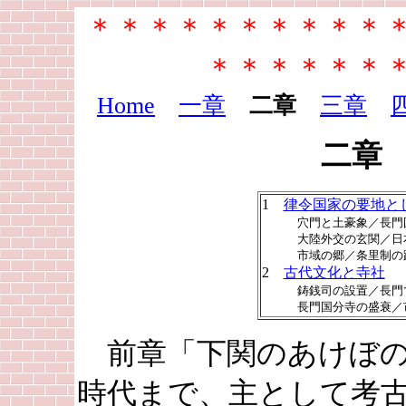
＊＊＊＊＊＊＊＊＊＊
＊＊＊＊＊＊
Home
一章
二章
三章
二章
1
律令国家の要地と
穴門と土豪象／長門国
大陸外交の玄関／日本
市域の郷／条里制の
2
古代文化と寺社
鋳銭司の設置／長門で
長門国分寺の盛衰／市
前章「下関のあけぼの
時代まで、主として考