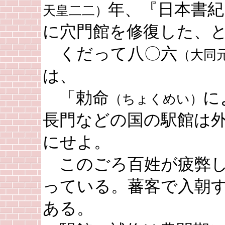
年、『日本書
天皇二二）
に穴門館を修復した、
くだって八〇六
（大同
は、
「勅命
に
（ちょくめい）
長門などの国の駅館は
にせよ。
このごろ百姓が疲弊し
っている。蕃客で入朝
ある。