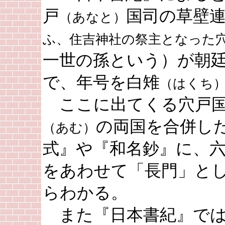
戸
国司の草壁
（あなと）
ふ、住吉神社の祭主となった
一世の孫という）が朝
で、年号を白雉
（はくち
ここに出てくる穴戸国
の両国を合併し
（あむ）
式』や『和名鈔』に、
をあわせて「長門」と
らわかる。
また『日本書紀』では