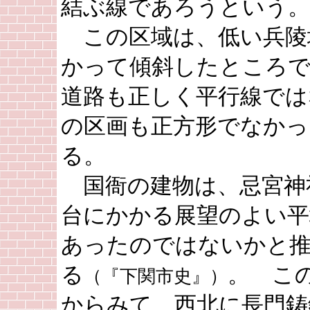
結ぶ線であろうという。
この区域は、低い兵陵
かって傾斜したところ
道路も正しく平行線では
の区画も正方形でなかっ
る。
国衙の建物は、忌宮神
台にかかる展望のよい平
あったのではないかと
る
。 こ
（『下関市史』）
からみて、西北に長門鋳