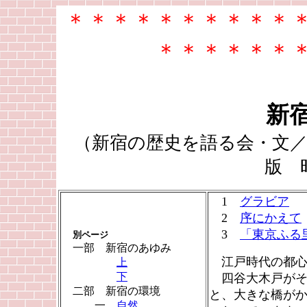
＊＊＊＊＊＊＊＊＊＊
＊＊＊＊＊＊
新
（新宿の歴史を語る会・文
版 
1
グラビア
2
序にかえて
3
「東京ふる
別ページ
一部 新宿のあゆみ
江戸時代の都心
上
下
四谷大木戸がそ
二部 新宿の環境
と、大きな橋が
一
自然