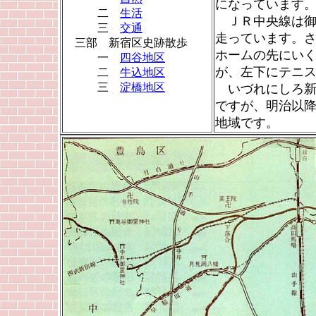
になっています
二
生活
ＪＲ中央線は御
三
交通
走っています。
三部 新宿区史跡散歩
ホームの先にい
一
四谷地区
が、左下にテニ
二
牛込地区
三
淀橋地区
いづれにしろ新
ですが、明治以
地域です。