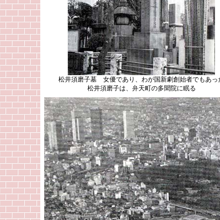
松井須磨子墓 女優であり、わが国新劇創始者でもあっ
松井須磨子は、弁天町の多聞院に眠る