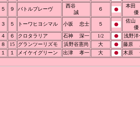
西谷
本
５
９
バトルブレーヴ
６
誠
優
佐
３
５
トーワヒヨシマル
小坂 忠士
５
優
４
６
クロタラリア
石神 深一
1/2
浅野洋
８
15
グランツーリズモ
浜野谷憲尚
大
藤原 
１
１
メイケイグリーン
出津 孝一
大
木原 