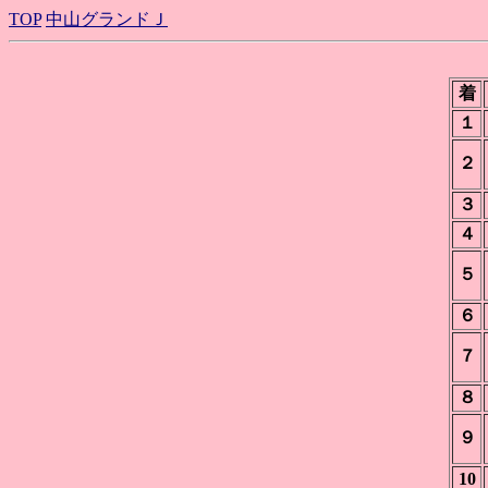
TOP
中山グランドＪ
着
１
２
３
４
５
６
７
８
９
10