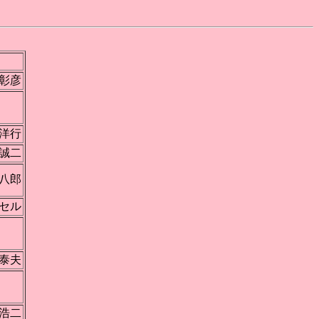
彰彦
本
洋行
誠二
八郎
ーセル
戸
泰夫
戸
浩二