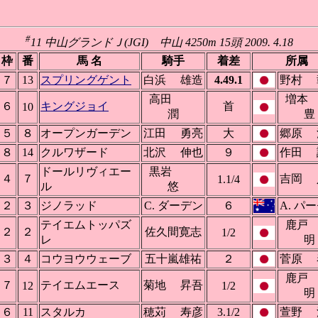
#
11 中山グランドＪ(JGI) 中山 4250m 15頭 2009. 4.18
枠
番
馬 名
騎手
着差
所属
７
13
スプリングゲント
白浜 雄造
4.49.1
野村 
高田
増
６
キングジョイ
首
10
潤
豊
５
８
オープンガーデン
江田 勇亮
大
郷原 
８
14
クルワザード
北沢 伸也
９
作田 
ドールリヴィエー
黒岩
４
７
吉岡 
1.1/4
ル
悠
２
３
ジノラッド
C. ダーデン
６
A. パ
テイエムトッパズ
鹿
２
２
佐久間寛志
1/2
レ
明
３
４
コウヨウウェーブ
五十嵐雄祐
２
菅原 
鹿
７
テイエムエース
菊地 昇吾
12
1/2
明
６
11
スタルカ
穂苅 寿彦
3.1/2
萱野 