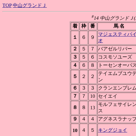
TOP
中山グランドＪ
#
14 中山グランドＪ(JGI
着
枠
番
馬 名
マジェスティバ
１
６
９
オ
２
５
７
バアゼルリバー
３
５
６
コスモソユーズ
４
６
８
トーセンオーパ
テイエムブユウ
５
２
２
ン
６
３
３
クランエンブレ
７
７
10
セイエイ
モルフェサイレ
８
８
13
ス
９
４
４
アグネスラナッ
４
５
キングジョイ
10