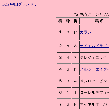
TOP
中山グランドＪ
#
8 中山グランドＪ(JGI)
着
枠
番
馬 名
１
８
カラジ
14
２
５
８
テイエムドラゴ
３
４
７
テレジェニック
４
６
メルシーエイタ
11
５
３
４
メジロアービン
６
１
１
ローレルデフィ
７
６
マイネルオーパ
10