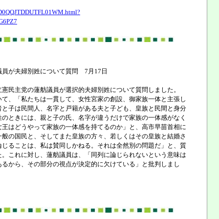
/ASTDD0QQJTDDUTFL01WM.html?
G6PZ7
員が夫婦別姓について質問 7月17日
憲民主党の蓮舫議員が選択的夫婦別姓について質問しました。
て、「私たちは一貫して、女性宮家の創設、御家族一体と主張し
者と子は民間人、名字と戸籍がある夫と子ども、皇族と民間と身分
姓のときには、親と子の氏、名字が違うだけで家族の一体感がなく
女王はどうやって家族の一体感を持てるのか」と、高市早苗首相に
一般の国民と、そしてまた皇族の方々、若しくはその皇族と結婚さ
論じることは、私は賛同しかねる。それは全然別の問題だ」と、質
た。これに対し、蓮舫議員は、「同列に論じられないという意味は
あるから、その部分の視点が決定的に欠けている」と批判しまし