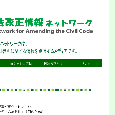
ｍネットの活動
民法改正とは
リンク
介
ｍネットの活動一覧
法制審議会の答申
みんなの声
より
民法772条関連
法案提出状況
質問のコーナー
ン
集会アピール
政党・政策アンケート
ジェンダー
記事が紹介されました。
称使用の法制化」は何のためか