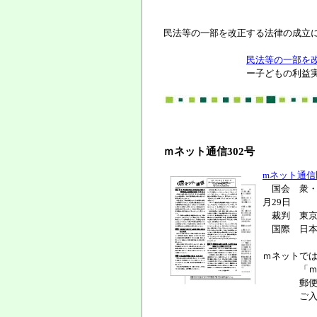
民法等の一部を改正する法律の成立
民法等の一部を
ー子どもの利益実現のた
ｍネット通信302号
mネット通信既
国会 衆・
月29日
裁判 東京地
国際 日本の
ｍネットで
「ｍネット
郵便振替口座
ご入金確認