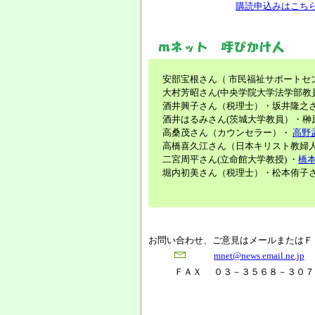
購読申込みはこち
安部宝根さん（ 市民福祉サポートセン
大村芳昭さん(中央学院大学法学部教
酒井興子さん（税理士）・坂井隆之
酒井はるみさん(茨城大学教員）・榊
高桑茂さん（カウンセラー）・
高野
高橋喜久江さん（日本キリスト教婦人
二宮周平さん(立命館大学教授) ・
橋
堀内初美さん（税理士）・松本侑子さ
お問い合わせ、ご意見はメールまたはＦ
mnet@news.email.ne.jp
ＦＡＸ
０３－３５６８－３０７