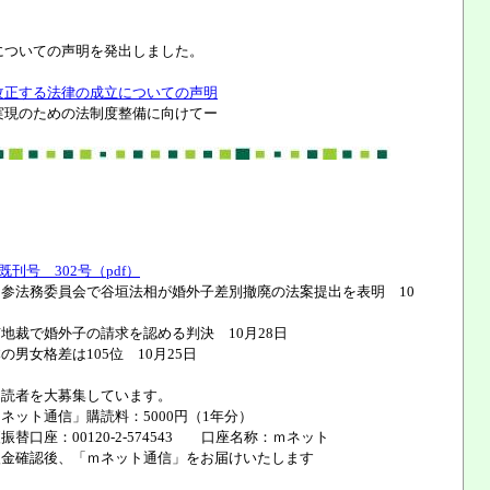
についての声明を発出しました。
改正する法律の成立についての声明
めの法制度整備に向けてー
刊号 302号（pdf）
参法務委員会で谷垣法相が婚外子差別撤廃の法案提出を表明 10
裁で婚外子の請求を認める判決 10月28日
男女格差は105位 10月25日
は読者を大募集しています。
通信」購読料：5000円（1年分）
：00120-2-574543 口座名称：ｍネット
後、「ｍネット通信」をお届けいたします