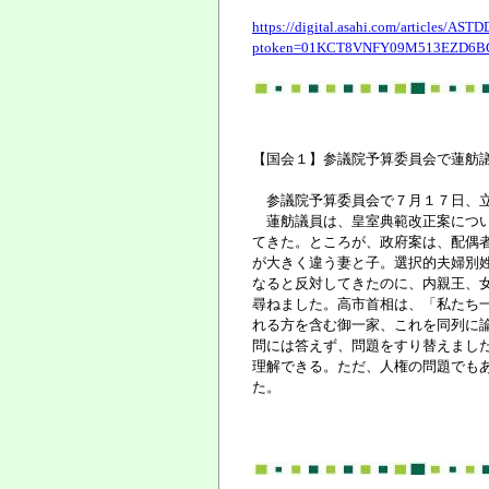
https://digital.asahi.com/articles
ptoken=01KCT8VNFY09M513EZD6B
【国会１】参議院予算委員会で蓮舫議
参議院予算委員会で７月１７日、立
蓮舫議員は、皇室典範改正案につい
てきた。ところが、政府案は、配偶
が大きく違う妻と子。選択的夫婦別
なると反対してきたのに、内親王、
尋ねました。高市首相は、「私たち
れる方を含む御一家、これを同列に
問には答えず、問題をすり替えまし
理解できる。ただ、人権の問題でも
た。