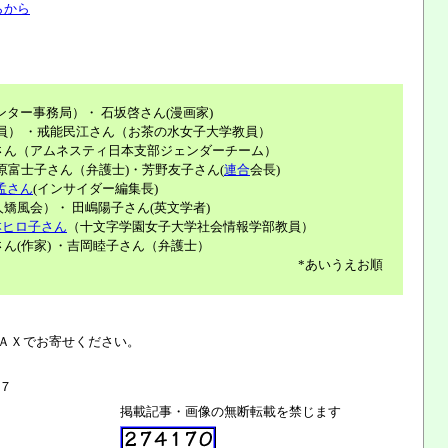
らから
ター事務局）・ 石坂啓さん(漫画家)
員） ・戒能民江さん（お茶の水女子大学教員）
さん（アムネスティ日本支部ジェンダーチーム）
原富士子さん（弁護士)・芳野友子さん(
連合
会長)
孟さん
(インサイダー編集長)
矯風会）・ 田嶋陽子さん(英文学者)
本ヒロ子さん
（十文字学園女子大学社会情報学部教員）
ん(作家) ・吉岡睦子さん（弁護士）
*あいうえお順
ＡＸでお寄せください。
７
掲載記事・画像の無断転載を禁じます