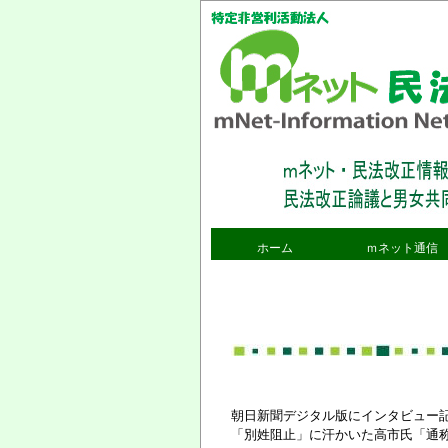
ホーム
ｍネット通信
呼びかけ人から
既刊号タイトル紹
通信購読申込
ｍネット通信記事
インフォメーショ
編集部から
朝日新聞デジタル版にインタビュー
「別姓阻止」に汗かいた高市氏「通