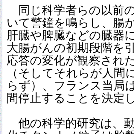
同じ科学者らの以前の
いて警鐘を鳴らし、腸
肝臓や脾臓などの臓器
大腸がんの初期段階を
応答の変化が観察され
（そしてそれらが人間
らず）、フランス当局は2
間停止することを決定
他の科学的研究は、動