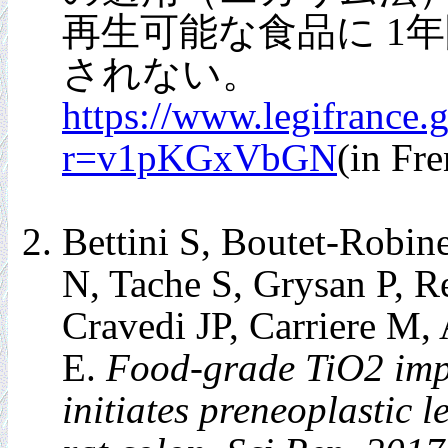
再生可能な食品に 1
されない。
https://www.legifrance
r=v1pKGxVbGN
(in 
Bettini S, Boutet-Robin
N, Tache S, Grysan P, R
Cravedi JP, Carriere M,
E.
Food-grade TiO2 impa
initiates preneoplastic 