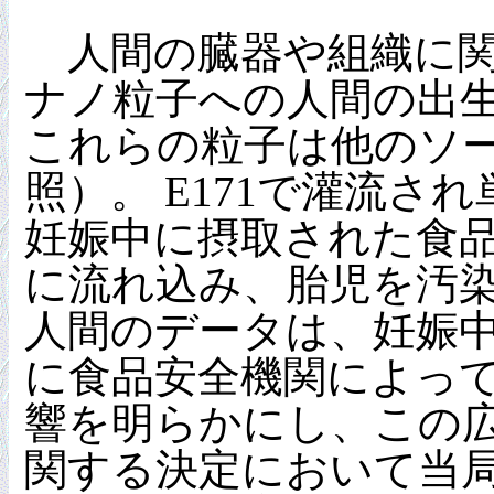
人間の臓器や組織に関
ナノ粒子への人間の出
これらの粒子は他のソ
照）。 E171で灌流
妊娠中に摂取された食
に流れ込み、胎児を汚
人間のデータは、妊娠中
に食品安全機関によっ
響を明らかにし、この
関する決定において当局を