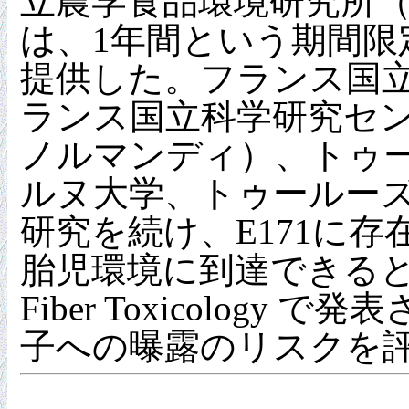
立農学食品環境研究所（I
は、1年間という期間
提供した。フランス国立
ランス国立科学研究セ
ノルマンディ）、トゥ
ルヌ大学、トゥールー
研究を続け、E171に
胎児環境に到達できるという証
Fiber Toxicolo
子への曝露のリスクを