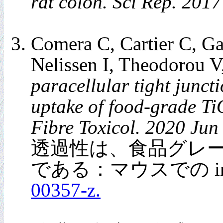
rat colon. Sci Rep. 201
Comera C, Cartier C, Gau
Nelissen I, Theodorou 
paracellular tight juncti
uptake of food-grade TiO
Fibre Toxicol. 2020 Jun
透過性は、食品グレー
である：マウスでの inv
00357-z.