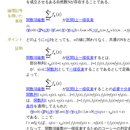
N
を成立させるある自然数
が存在することである。
論理記号
を用いた
I
関数項級数
が
区間
上一様収束
表現
⇔
(
>0) (
N
N
) (
l,m
N
) (
x
I) (
l>m
>N
|
f
(x)
+
f
+1
(x)
+
+
f
∀
ε
∃
∈
∀
∈
∀
∈
⇒
…
m
m
l
x
I
x
N
ポイント
どのように
∈
をとっても、
の値に関わりなく、共通の
を
証明
I
関数項級数
が
区間
上一様収束
するとは、
s
(
x
)}={ s
(
x
), s
(
x
), s
(
x
),
={
f
(
x
),
f
(
x
)+
f
(
x
),
f
(
x
)
部分和列{
…}
m
1
2
3
1
1
2
1
s(
x
)
が、
に
関数列
として
一様収束
することであるとして定義
よって、
I
関数項級数
が
区間
上一様収束
することの
必要十分
s
(
x
), s
(
x
), s
(
x
),
={
f
(
x
),
f
(
x
)+
f
(
x
),
f
(
x
)+
f
(
x
) +
f
(
x
),
関数列
{
…}
1
2
3
1
1
2
1
2
3
s
(
x
), s
(
x
), s
(
x
),
={
f
(
x
),
f
(
x
)+
f
(
x
),
f
(
x
)+
f
(
x
) +
f
は、
関数列
{
…}
1
2
3
1
1
2
1
2
3
条件
を適用してえられた
(
>0) (
N
N
) (
l,m
N
) (
x
I) (
l,m
>N
|
s
(x)
s
(x)
|
)
∀
ε
∃
∈
∀
∈
∀
∈
⇒
－
＜ε
l
m
である。ここで、
l
m
s
(x)
s
(x)
={
f
(
x
)+
f
(
x
) +
+
f
(
x
)}
f
(
x
)+
f
(
x
) +
＞
ならば、
－
…
－{
l
m
l
1
2
1
2
となって、関数項級数が一様収束するためのコーシーの判定