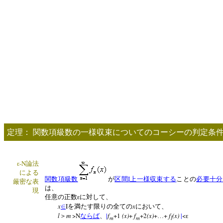
定理：
関数項級数の一様収束についてのコーシーの判定条
-N
ε
論法
による
I
関数項級数
が
区間
上一様収束する
ことの
必要十分
厳密な表
は、
現
任意の正数εに対して、
x
I
x
∈
を満たす限りの全ての
において、
l
m
>N
|
f
+1
(x)
+
f
+2
(x)
+
+
f
(x)
|
<
＞
ならば
、
…
ε
m
m
l