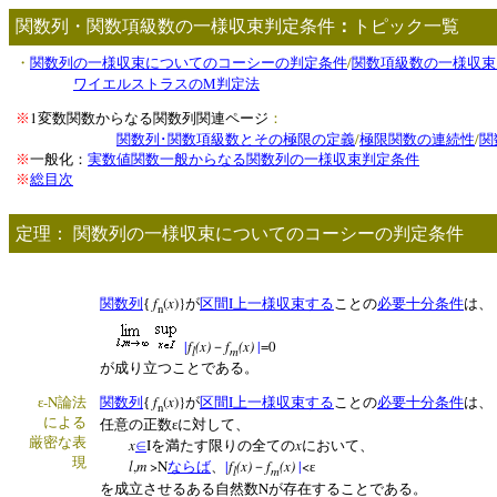
関数列・関数項級数の一様収束判定条件
：
トピック一覧
/
・
関数列の一様収束についてのコーシーの判定条件
関数項級数の一様収束
M
ワイエルストラスの
判定法
1
※
変数関数からなる関数列関連ページ
：
/
/
関数列･関数項級数とその極限の定義
極限関数の連続性
関
※
一般化：
実数値関数一般からなる関数列の一様収束判定条件
※
総目次
定理：
関数列の一様収束についてのコーシーの判定条件
f
(
x
)}
I
関数列
{
が
区間
上一様収束する
ことの
必要十分条件
は、
n
|
f
(x)
f
(x)
|
=0
－
l
m
が成り立つことである。
-N
f
(
x
)}
I
ε
論法
関数列
{
が
区間
上一様収束する
ことの
必要十分条件
は、
n
による
任意の正数εに対して、
厳密な表
x
I
x
∈
を満たす限りの全ての
において、
現
l
,
m
>N
|
f
(x)
f
(x)
|
<
ならば
、
－
ε
l
m
N
を成立させるある自然数
が存在することである。