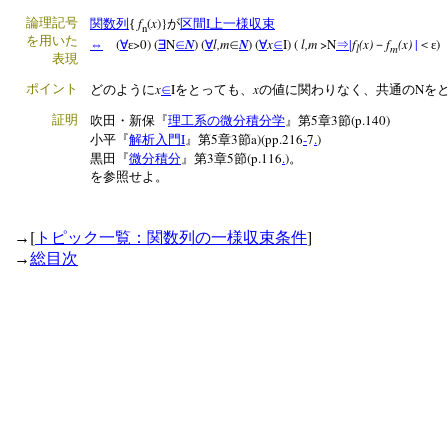
f
(
x
)}
I
論理記号
関数列
{
が
区間
上一様収束
n
を用いた
(
>0) (
N
N
) (
l,m
N
) (
x
I) (
l,m
>N
|
f
(x)
f
(x)
|
)
⇔
∀
ε
∃
∈
∀
∈
∀
∈
⇒
－
＜ε
l
m
表現
x
I
x
N
ポイント
どのように
∈
をとっても、
の値に関わりなく、共通の
を
5
3
(p.140)
証明
吹田・新保『
理工系の微分積分学
』第
章
節
I
5
3
a)(pp.216
-
7
.
)
小平『
解析入門
』第
章
節
3
5
(p.116
.
)
黒田『
微分積分
』第
章
節
。
を参照せよ。
[
]
→
トピック一覧：関数列の一様収束条件
→
総目次