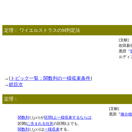
M
定理：
ワイエルストラスの
判定法
[
]
文献
吹田新
黒田『
ルディ
[
]
→
トピック一覧：関数列の一様収束条件
→
総目次
定理：
[
]
文献
黒田『
微分積
f
(
x
)}
I
関数列
{
が
区間
上一様収束する
ならば
、
n
I
J
区間
に含まれる
任意
の区間
上でも、
f
(
x
)}
関数列
{
は
一様収束
する。
n