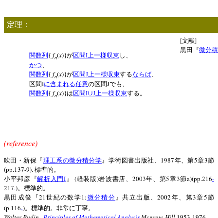
定理：
[
]
文献
黒田『
微分積
f
(
x
)}
I
関数列
{
が
区間
上一様収束
し、
n
かつ
、
f
(
x
)}
J
関数列
{
が
区間
上一様収束
する
ならば
、
n
I
J
区間
に含まれる
任意
の区間
でも、
f
(
x
)}
I
J
関数列
{
は
区間
∪
上一様収束
する。
n
(reference)
1987
5
3
吹田・新保『
理工系の微分積分学
』学術図書出版社、
年、第
章
節
(pp.137-9).
標準的。
I
(
)
2003
5
3
a)(pp.216
-
小平邦彦『
解析入門
』
軽装版
岩波書店、
年、第
章
節
217
.
)
。標準的。
21
1:
2002
3
5
黒田成俊『
世紀の数学
微分積分
』共立出版、
年、第
章
節
.
(p.116
)
。標準的。非常に丁寧。
Walter Rudin,
,
Principles of Mathematical Analysis
,Mcgraw-Hill
,1953-1976.