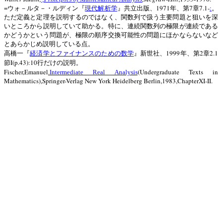
=
1971
7
7.1-
:
ウォ－ルタ－・ルディン『
現代解析学
』共立出版、
年、第
章
。
ただ定義と定理を説明するのではなく、関数列で扱う主要問題と狙いを深
いところから説明していて助かる。特に、連続関数列の極限が連続である
かどうかという問題が、極限の順序交換可能性の問題にほかならないなど
とあらかじめ説明している点。
1999
2
2.1
高橋一『
経済学とファイナンスのための数学
』新世社、
年、第
章
I(p.43):10
節
行だけの説明。
Fischer,Emanuel
(Undergraduate Texts in
.Intermediate Real Analysis
Mathematics),Springer-Verlag New York Heidelberg Berlin,1983,ChapterXI-II.