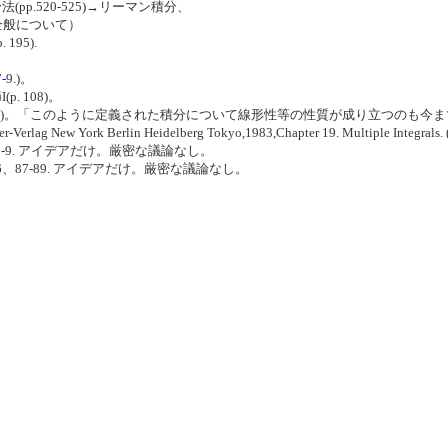
(pp.520-525)→リーマン積分、
全般について）
195).
7
-
9
.
)。
p. 108)。
)。「このように定義された積分について線形性等の性質が成り立つのも今
er-Verlag New York Berlin Heidelberg Tokyo,1983,Chapter 19. Multiple Integrals.
38-9. アイデアだけ。厳密な議論なし。
6、87-89. アイデアだけ。厳密な議論なし。