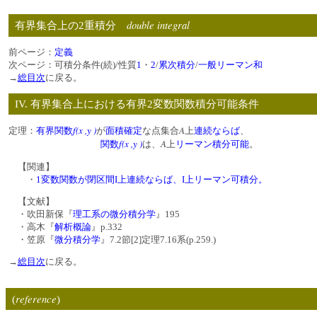
double integral
有界集合上の2重積分
前ページ：
定義
次ページ：可積分条件(続)/性質
1
・
2
/
累次積分
/
一般リーマン和
→
総目次
に戻る。
IV. 有界集合上における有界2変数関数積分可能条件
f(x ,y )
A
定理：
有界
関数
が
面積確定
な点集合
上
連続
ならば
、
f(x ,y )
A
関数
は、
上
リーマン積分可能
。
【関連】
・
1変数関数が閉区間I上連続ならば、I上リーマン可積分。
【文献】
・吹田新保『
理工系の微分積分学
』195
・高木『
解析概論
』p.332
・笠原『
微分積分学
』7.2節[2]定理7.16系(p.259.)
→
総目次
に戻る。
reference
(
)