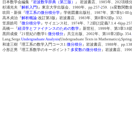
日本数学会編集『
岩波数学辞典（第三版）
』 岩波書店、1985年、202項積分法
杉浦光夫『
解析入門
I』東京大学出版会、1980年、pp.257
-
259
.
（n変数関数
吹田・新保『
理工系の微分積分学
』学術図書出版社、1987年、第7章§1-III (p. 
高木貞治『
解析概論
:改訂第3版』岩波書店、1983年、第8章92節p. 332
.
笠原皓司『
微分積分学
』サイエンス社、1974年、7.2節[2]定義7.1.4 -6(pp.25
高橋一『
経済学とファイナンスのための数学
』新世社、1999年、第3章3.8節I(
黒田成俊『21世紀の数学1:
微分積分
』共立出版、2002年、第10章2節(p. 354
.
Lang,Serge.
Undergraduate Analysis
(Undergraduate Texts in Mathematics),Spring
和達三樹『理工系の数学入門コース1:
微分積分
』岩波書店、1988年、pp.1
小形正男『理工系数学のキーポイント7:
多変数の微分積分
』岩波書店、199