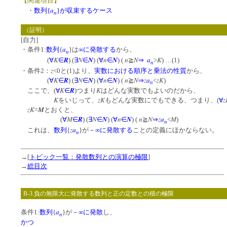
【関連項目】
a
・
数列{
}が収束するケース
n
（証明）
[自力]
a
・条件1:
数列
{
}は
∞に発散する
から、
n
K
R
N
N
n
N
n
N
a
K
(
∀
∈
) (
∃
∈
) (
∀
∈
) (
≧
⇒
>
) …(1)
n
z
・条件2：
<0と(1)より、
実数における順序と乗法の性質
から、
K
R
N
N
n
N
n
N
z
a
zK
(
∀
∈
) (
∃
∈
) (
∀
∈
) (
≧
⇒
<
)
n
K
R
K
ここで、(
∀
∈
)つまり
はどんな実数でもよいのだから、
K
zK
z
をいじって、
もどんな実数にでもできる、つまり、(
∀
zK
M
=
とおくと、
M
R
N
N
n
N
n
N
z
a
M
(
∀
∈
) (
∃
∈
) (
∀
∈
) (
≧
⇒
<
)
n
z
a
これは、
数列
{
}が
－∞に発散する
ことの定義にほかならない。
n
→[
トピック一覧：発散数列との演算の極限
]
→
総目次
B-3.負の無限大に発散する数列と正の定数との積の極限
a
条件1:
数列
{
}が
－∞に発散
し、
n
かつ