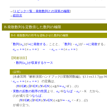
→[
トピック一覧：発散数列との演算の極限
]
→
総目次
B.発散数列を定数倍した数列の極限
B-0. 発散数列の符号を逆転させた数列の極限
a
a
「
数列
{
}が
∞に発散する
」ことと、「
数列
{－
}が
－∞に発散
する」
n
n
a
n
a
n
→＋∞
(
→＋∞
)
⇔
－
→－∞
(
→＋∞
)
n
n
【関連項目】
a
・
数列{
}が収束するケース
n
（証明）
[永倉宮岡『解析演習ハンドブック[1変数関数編]』§3.1-ex3.1.7(pp.9
a
n
・
→＋∞
(
→＋∞
) の定義は、
n
K
R
N
N
n
N
n
N
a
K
(
∀
∈
) (
∃
∈
) (
∀
∈
) (
≧
⇒
>
) …(1)
n
a
a
・
実数の反数の順序の性質
より、
>K
ならば
－
<－K だから、
n
n
(1)が成り立つ
ならば
、
K
R
N
N
n
N
n
N
a
K
(
∀
∈
) (
∃
∈
) (
∀
∈
) (
≧
⇒
－
<－
) …(2)
n
が成り立つ。