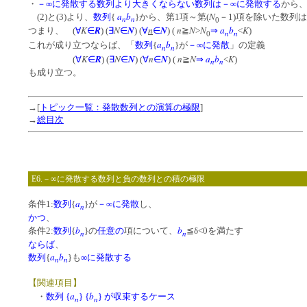
・
－∞に発散する数列より大きくならない数列は－∞に発散する
から
a
b
N
(2)と(3)より、
数列
{
}から、第1項～第(
－1)項を除いた数列
n
n
0
K
R
N
N
n
N
n
N
N
a
b
K
つまり、 (
∀
∈
) (
∃
∈
) (
∀
∈
) (
≧
>
⇒
<
)
n
n
0
a
b
これが成り立つならば、「
数列
{
}が
－∞に発散
」の定義
n
n
K
R
N
N
n
N
n
N
a
b
K
(
∀
∈
) (
∃
∈
) (
∀
∈
) (
≧
⇒
<
)
n
n
も成り立つ。
→[
トピック一覧：発散数列との演算の極限
]
→
総目次
E6.－∞に発散する数列と負の数列との積の極限
a
条件1:
数列
{
}が
－∞に発散
し、
n
かつ
、
b
b
条件2:
数列
{
}の
任意の
項について、
≦δ<0を満たす
n
n
ならば
、
a
b
数列
{
}も
∞に発散する
n
n
【関連項目】
a
b
・
数列 {
} {
} が収束するケース
n
n