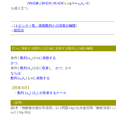
K
R
N
N
n
N
n
N
a
b
K
(
∀
∈
) (
∃
∈
) (
∀
∈
) (
≧
⇒
<
)
n
n
も成り立つ。
→[
トピック一覧：発散数列との演算の極限
]
→
総目次
E3.∞に発散する数列と正の値に収束する数列との積の極限
a
条件1:
数列
{
}が
∞に発散する
n
かつ
、
b
条件2:
数列
{
}がβに
収束
し、
かつ
、β>0
n
ならば
、
a
b
数列
{
}も
∞に発散する
n
n
【関連項目】
a
b
・
数列 {
} {
} が収束するケース
n
n
（証明）
[鈴木『例解微分積分学演習』§1.1問題14(p.9);永倉宮岡『解析演習ハ
ex3.1.9(p.98)]