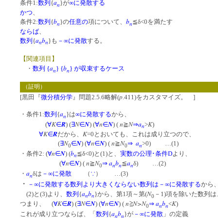
a
条件1:
数列
{
}が
∞に発散する
n
かつ
、
b
b
条件2:
数列
{
}の
任意の
項について、
≦δ<0を満たす
n
n
ならば
、
a
b
数列
{
}も
－∞に発散
する。
n
n
【関連項目】
a
b
・
数列 {
} {
} が収束するケース
n
n
（証明）
p
[黒田『
微分積分学
』問題2.5.6略解(
.411)をカスタマイズ。 ]
a
・条件1:
数列
{
}は
∞に発散する
から、
n
K
R
N
N
n
N
n
N
a
K
(
∀
∈
) (
∃
∈
) (
∀
∈
) (
≧
⇒
>
)
n
K
R
K
∀
∈
だから、
=0とおいても、これは成り立つので、
N
N
n
N
n
N
a
(
∃
∈
) (
∀
∈
) (
≧
⇒
>0) …(1)
n
0
0
n
N
b
・条件2: (
∀
∈
) (
≦δ<0)と(1)と、
実数の公理･条件D
より、
n
n
N
n
N
a
b
a
(
∀
∈
) (
≧
⇒
≦
δ) …(2)
n
n
n
0
a
・
δは
－∞に発散
（
∵
） …(3)
n
・
－∞に発散する数列より大きくならない数列は－∞に発散する
から
a
b
N
(2)と(3)より、
数列
{
}から、第1項～第(
－1)項を除いた数列は
n
n
0
K
R
N
N
n
N
n≧N>N
a
b
K
つまり、 (
∀
∈
) (
∃
∈
) (
∀
∈
) (
⇒
<
)
n
n
0
a
b
これが成り立つならば、「
数列
{
}が
－∞に発散
」の定義
n
n