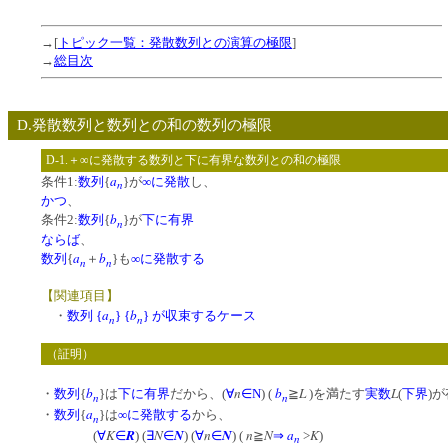
→[
トピック一覧：発散数列との演算の極限
]
→
総目次
D.発散数列と数列との和の数列の極限
D-1.＋∞に発散する数列と下に有界な数列との和の極限
a
条件1:
数列
{
}が
∞に発散
し、
n
かつ
、
b
条件2:
数列
{
}が
下に有界
n
ならば
、
a
b
数列
{
＋
}も
∞に発散する
n
n
【関連項目】
a
b
・
数列 {
} {
} が収束するケース
n
n
（証明）
b
n
b
L
L
・
数列
{
}は
下に有界
だから、(
∀
∈
N
) (
≧
)を満たす
実数
(
下界
)が
n
n
a
・
数列
{
}は
∞に発散する
から、
n
K
R
N
N
n
N
n
N
a
K
(
∀
∈
) (
∃
∈
) (
∀
∈
) (
≧
⇒
>
)
n