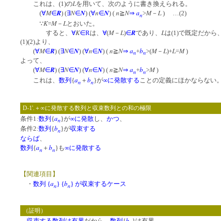
L
これは、(1)の
を用いて、次のように書き換えられる。
M
R
N
N
n
N
n
N
a
M
L
(
∀
∈
) (
∃
∈
) (
∀
∈
) (
≧
⇒
>
－
) …(2)
n
K
M
L
∵
=
－
とおいた。
K
M
L
R
L
すると、
∀
∈
R
は、
∀
(
－
)
∈
であり、
は(1)で既定だから
(1)(2)より、
M
R
N
N
n
N
n
N
a
b
M
L
L
M
(
∀
∈
) (
∃
∈
) (
∀
∈
) (
≧
⇒
+
>(
－
)+
=
)
n
n
よって、
M
R
N
N
n
N
n
N
a
b
M
(
∀
∈
) (
∃
∈
) (
∀
∈
) (
≧
⇒
+
>
)
n
n
a
b
これは、
数列
{
＋
}が
∞に発散する
ことの定義にほかならない
n
n
D-1'.＋∞に発散する数列と収束数列との和の極限
a
条件1:
数列
{
}が
∞に発散
し、
かつ
、
n
b
条件2:
数列
{
}が
収束する
n
ならば
、
a
b
数列
{
＋
}も
∞に発散する
n
n
【関連項目】
a
b
・
数列 {
} {
} が収束するケース
n
n
（証明）
b
収束する数列は有界
だから、
数列
{
}は有界。