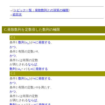
→[
トピック一覧：発散数列との演算の極限
]
→
総目次
C.発散数列を定数倍した数列の極限
C-1.
a
条件1:
数列
{
}が
∞に発散する
、
n
かつ
、
z
条件2:有限の定数
>0、
かつ
、
c
条件3:
は有限の定数
が満たされる
ならば
、
z
a
ｃ
数列
{
+
}も
∞に発散する
n
C-2.
a
条件1:
数列
{
}が
∞に発散する
、
n
かつ
、
z
条件2:有限の定数
<0を満たす、
かつ
、
c
条件3:
は有限の定数
が満たされる
ならば
、
z
a
ｃ
数列
{
+
}は
－∞に発散する