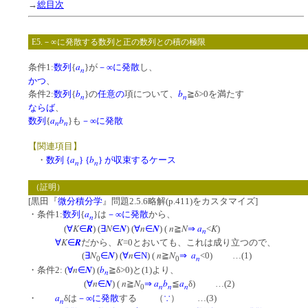
→
総目次
E5.－∞に発散する数列と正の数列との積の極限
a
条件1:
数列
{
}が
－∞に発散
し、
n
かつ
、
b
b
条件2:
数列
{
}の
任意の
項について、
≧δ>0を満たす
n
n
ならば
、
a
b
数列
{
}も
－∞に発散
n
n
【関連項目】
a
b
・
数列 {
} {
} が収束するケース
n
n
（証明）
[黒田『
微分積分学
』問題2.5.6略解(p.411)をカスタマイズ]
a
・条件1:
数列
{
}は
－∞に発散
から、
n
K
R
N
N
n
N
n
N
a
K
(
∀
∈
) (
∃
∈
) (
∀
∈
) (
≧
⇒
<
)
n
K
R
K
∀
∈
だから、
=0とおいても、これは成り立つので、
N
N
n
n
N
a
(
∃
∈
) (
∀
∈
N
) (
≧
⇒
<0) …(1)
n
0
0
n
N
b
・条件2: (
∀
∈
) (
≧δ>0)と(1)より、
n
n
N
n
N
a
b
a
(
∀
∈
) (
≧
⇒
≦
δ) …(2)
n
n
n
0
a
・
δは
－∞に発散
する （
∵
） …(3)
n