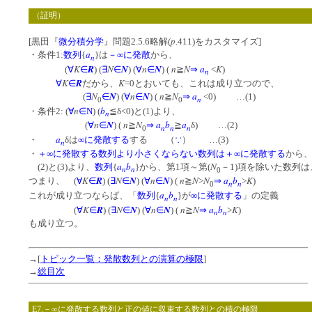
（証明）
p
[黒田『
微分積分学
』問題2.5.6略解(
.411)をカスタマイズ]
a
・条件1:
数列
{
}は
－∞に発散
から、
n
K
R
N
N
n
N
n
N
a
K
(
∀
∈
) (
∃
∈
) (
∀
∈
) (
≧
⇒
<
)
n
K
R
K
∀
∈
だから、
=0とおいても、これは成り立つので、
N
N
n
N
n
N
a
(
∃
∈
) (
∀
∈
) (
≧
⇒
<0) …(1)
n
0
0
n
b
・条件2: (
∀
∈
N
) (
≦δ<0)と(1)より、
n
n
N
n
N
a
b
a
(
∀
∈
) (
≧
⇒
≧
δ) …(2)
n
n
n
0
a
・
δは
∞に発散する
する （
∵
） …(3)
n
・
＋∞に発散する数列より小さくならない数列は＋∞に発散する
から
a
b
N
(2)と(3)より、
数列
{
}から、第1項～第(
－1)項を除いた数列は
n
n
0
K
R
N
N
n
N
n
N
N
a
b
K
つまり、 (
∀
∈
) (
∃
∈
) (
∀
∈
) (
≧
>
⇒
>
)
n
n
0
a
b
これが成り立つならば、「
数列
{
}が
∞に発散する
」の定義
n
n
K
R
N
N
n
N
n
N
a
b
K
(
∀
∈
) (
∃
∈
) (
∀
∈
) (
≧
⇒
>
)
n
n
も成り立つ。
→[
トピック一覧：発散数列との演算の極限
]
→
総目次
E7.－∞に発散する数列と正の値に収束する数列との積の極限