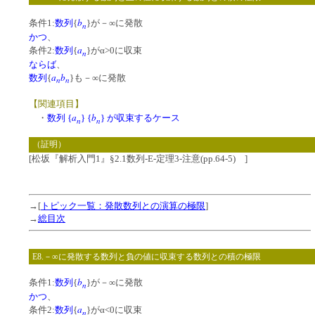
b
条件1:
数列
{
}が－∞に発散
n
かつ
、
a
条件2:
数列
{
}がα>0に収束
n
ならば
、
a
b
数列
{
}も－∞に発散
n
n
【関連項目】
a
b
・
数列 {
} {
} が収束するケース
n
n
（証明）
[松坂『解析入門1』§2.1数列-E-定理3-注意(pp.64-5) ]
→[
トピック一覧：発散数列との演算の極限
]
→
総目次
E8.－∞に発散する数列と負の値に収束する数列との積の極限
b
条件1:
数列
{
}が－∞に発散
n
かつ
、
a
条件2:
数列
{
}がα<0に収束
n