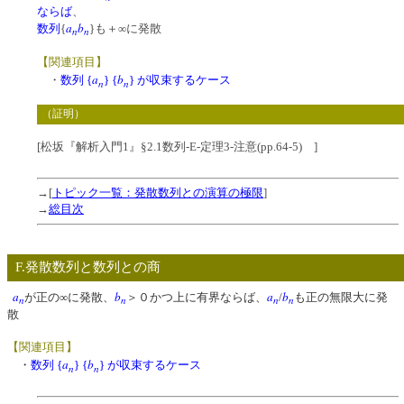
ならば
、
a
b
数列
{
}も＋∞に発散
n
n
【関連項目】
a
b
・
数列 {
} {
} が収束するケース
n
n
（証明）
[松坂『解析入門1』§2.1数列-E-定理3-注意(pp.64-5) ]
→[
トピック一覧：発散数列との演算の極限
]
→
総目次
F.発散数列と数列との商
a
b
a
b
が正の∞に発散、
＞０かつ上に有界ならば、
/
も正の無限大に発
n
n
n
n
散
【関連項目】
a
b
・
数列 {
} {
} が収束するケース
n
n