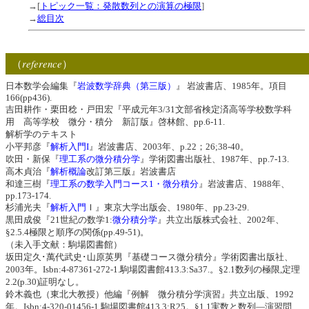
→[
トピック一覧：発散数列との演算の極限
]
→
総目次
reference
（
）
日本数学会編集『
岩波数学辞典（第三版）
』 岩波書店、1985年。項目
166(pp436).
吉田耕作・栗田稔・戸田宏『平成元年3/31文部省検定済高等学校数学科
用 高等学校 微分・積分 新訂版』啓林館、pp.6-11.
解析学のテキスト
小平邦彦『
解析入門I
』岩波書店、2003年、p.22；26;38-40。
吹田・新保『
理工系の微分積分学
』学術図書出版社、1987年、pp.7-13.
高木貞治『
解析概論
改訂第三版』岩波書店
和達三樹『
理工系の数学入門コース1・微分積分
』岩波書店、1988年、
pp.173-174.
杉浦光夫『
解析入門
Ｉ』東京大学出版会、1980年、pp.23-29.
黒田成俊『21世紀の数学1:
微分積分学
』共立出版株式会社、2002年、
§2.5.4極限と順序の関係(pp.49-51)。
（未入手文献：駒場図書館）
坂田定久･萬代武史･山原英男『基礎コース微分積分』学術図書出版社、
2003年。Isbn:4-87361-272-1.駒場図書館413.3:Sa37.。§2.1数列の極限,定理
2.2(p.30)証明なし。
鈴木義也（東北大教授）他編『例解 微分積分学演習』共立出版、1992
年。Isbn:4-320-01456-1.駒場図書館413.3:R25。§1.1実数と数列―演習問