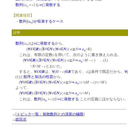
a
c
数列
{
＋
}も
∞に発散する
n
【関連項目】
a
・
数列{
}が収束するケース
n
証明
a
数列
{
}は
∞に発散する
から、
n
K
R
N
N
n
N
n
N
a
K
(
∀
∈
) (
∃
∈
) (
∀
∈
) (
≧
⇒
>
)
n
これは、有限の定数cを用いて、次のように書き換えられる。
M
R
N
N
n
N
n
N
a
M
c
(
∀
∈
) (
∃
∈
) (
∀
∈
) (
≧
⇒
>
－
) …(1)
n
K
M
c
∵
=
－
とおいた。
K
R
M
c
R
c
すると、
∀
∈
は、
∀
(
－
)
∈
であり、
は条件で既定だから、
∀
(
(1)と
順序と加法の性質
から、
M
R
N
N
n
N
n
N
a
c
M
c
c
M
(
∀
∈
) (
∃
∈
) (
∀
∈
) (
≧
⇒
+
>(
－
)+
=
)
n
よって、
M
R
N
N
n
N
n
N
a
c
M
(
∀
∈
) (
∃
∈
) (
∀
∈
) (
≧
⇒
+
>
)
n
a
c
これは、
数列
{
＋
}が
∞に発散する
ことの定義にほかならない
n
→[
トピック一覧：発散数列との演算の極限
]
→
総目次