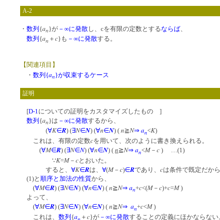
A-2
a
・
数列
{
}が
－∞に発散
し、cを有限の定数とする
ならば
、
n
a
c
数列
{
＋
}も
－∞に発散
する。
n
【関連項目】
a
・
数列{
}が収束するケース
n
証明
[
D-1
についての証明をカスタマイズしたもの ]
a
数列
{
}は
－∞に発散
するから、
n
K
R
N
N
n
N
n
N
a
K
(
∀
∈
) (
∃
∈
) (
∀
∈
) (
≧
⇒
<
)
n
c
これは、有限の定数
を用いて、次のように書き換えられる。
M
R
N
N
n
N
n
N
a
M
c
(
∀
∈
) (
∃
∈
) (
∀
∈
) (
≧
⇒
<
－
) …(1)
n
K
M
c
∵
=
－
とおいた。
K
R
M
c
R
c
すると、
∀
∈
は、
∀
(
－
)
∈
であり、
は条件で既定だか
(1)と
順序と加法の性質
から、
M
R
N
N
n
N
n
N
a
c
M
c
c
M
(
∀
∈
) (
∃
∈
) (
∀
∈
) (
≧
⇒
+
<(
－
)+
=
)
n
よって、
M
R
N
N
n
N
n
N
a
c
M
(
∀
∈
) (
∃
∈
) (
∀
∈
) (
≧
⇒
+
<
)
n
a
c
これは、
数列
{
＋
}が
－∞に発散
することの定義にほかならない
n