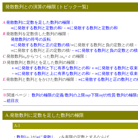
発散数列との演算の極限 [トピック一覧]
A
.
発散数列に定数を足した数列の極限
：
∞に発散する数列と定数の和
/
－∞に発散する数列と定数の和
B
.
発散数列を定数倍した数列の極限：
発散数列の符号の反転
∞に発散する数列と正の定数の積
/∞に発散する数列と負の定数との積－
∞に発散する数列と正の定数の積/
－∞に発散する数列と負の定数との積
C
a
za
ｃ
.
発散数列
からつくった数列
+
の極限：
n
n
D
.
発散数列と数列とを足した数列の極限：
＋∞に発散する数列と下に有界な数列との和
/
＋∞に発散する数列と収
－∞に発散する数列と上に有界な数列との和
/
－∞に発散する数列と収
E
.
発散数列と数列とをかけた数列の極限：
∞に発散する数列と正の数列との
sup
inf
※
関連ページ：
数列の極限の定義
/
数列の上限
下限
の性質
/
数列の極限
→
総目次
A.発散数列に定数を足した数列の極限
A-1
a
c
・
数列
{
}が
∞に発散し
、
を有限の定数とするならば、
n