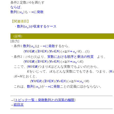
z
条件2:定数
>0を満たす
ならば
、
z
a
数列
{
}も
－∞に発散
n
【関連項目】
a
・
数列{
}が収束するケース
n
（証明）
[自力]
a
・条件1:
数列
{
}は
－∞に発散
するから、
n
K
R
N
N
n
N
n
N
a
K
(
∀
∈
) (
∃
∈
) (
∀
∈
) (
≧
⇒
<
) …(1)
n
z
・条件2：
>0と(1)より、
実数における順序と乗法の性質
より、
K
R
N
N
n
N
n
N
z
a
zK
(
∀
∈
) (
∃
∈
) (
∀
∈
) (
≧
⇒
<
)
n
K
R
K
ここで、(
∀
∈
)つまり
はどんな実数でもよいのだから、
K
zK
z
をいじって、
もどんな実数にでもできる、つまり、(
∀
zK=M
とおくと、
M
R
N
N
n
N
n
N
z
a
M
(
∀
∈
) (
∃
∈
) (
∀
∈
) (
≧
⇒
<
)
n
z
a
これは、
数列
{
}が
－∞に発散
ことの定義にほかならない。
n
→[
トピック一覧：発散数列との演算の極限
]
→
総目次