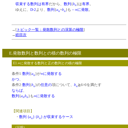
b
収束する数列は有界
だから、
数列
{
}は
有界
。
n
a
b
ゆえに、
D-2
より、
数列
{
+
}も
－∞に発散
。
n
n
→[
トピック一覧：発散数列との演算の極限
]
→
総目次
E.発散数列と数列との積の数列の極限
E1.∞に発散する数列と正の数列との積の極限
a
条件1:
数列
{
}が
∞に発散する
n
かつ
、
b
b
条件2:
数列
{
}の
任意の
項について、
≧δ>0を満たす
n
n
ならば
、
a
b
数列
{
}も
∞に発散する
n
n
【関連項目】
a
b
・
数列 {
} {
} が収束するケース
n
n
（証明）