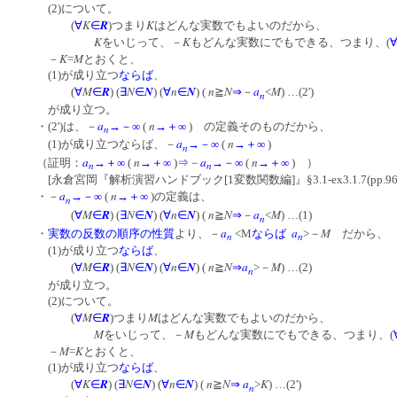
(2)について。
K
R
K
(
∀
∈
)つまり
はどんな実数でもよいのだから、
K
K
をいじって、－
もどんな実数にでもできる、つまり、(
∀
K
M
－
=
とおくと、
(1)が成り立つ
ならば
、
M
R
N
N
n
N
n
N
a
M
(
∀
∈
) (
∃
∈
) (
∀
∈
) (
≧
⇒
－
<
) …(2')
n
が成り立つ。
a
n
・(2')は、－
→－∞
(
→＋∞
) の定義そのものだから、
n
a
n
(1)が成り立つならば、－
→－∞
(
→＋∞
)
n
a
n
a
n
（証明：
→＋∞
(
→＋∞
)
⇒
－
→－∞
(
→＋∞
) ）
n
n
[永倉宮岡『解析演習ハンドブック[1変数関数編]』§3.1-ex3.1.7(pp.9
a
n
・－
→－∞
(
→＋∞
)の定義は、
n
M
R
N
N
n
N
n
N
a
M
(
∀
∈
) (
∃
∈
) (
∀
∈
) (
≧
⇒
－
<
) …(1)
n
a
a
M
・
実数の反数の順序の性質
より、－
<M
ならば
>－
だから、
n
n
(1)が成り立つ
ならば
、
M
R
N
N
n
N
n
N
a
M
(
∀
∈
) (
∃
∈
) (
∀
∈
) (
≧
⇒
>－
) …(2)
n
が成り立つ。
(2)について。
M
R
M
(
∀
∈
)つまり
はどんな実数でもよいのだから、
M
M
をいじって、－
もどんな実数にでもできる、つまり、(
M
K
－
=
とおくと、
(1)が成り立つ
ならば
、
K
R
N
N
n
N
n
N
a
K
(
∀
∈
) (
∃
∈
) (
∀
∈
) (
≧
⇒
>
) …(2')
n