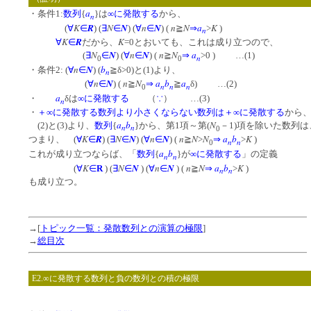
a
・条件1:
数列
{
}は
∞に発散する
から、
n
K
R
N
N
n
N
n
N
a
K
(
∀
∈
) (
∃
∈
) (
∀
∈
) (
≧
⇒
>
)
n
K
R
K
∀
∈
だから、
=0とおいても、これは成り立つので、
N
N
n
N
n
N
a
(
∃
∈
) (
∀
∈
) (
≧
⇒
>0 ) …(1)
n
0
0
n
N
b
・条件2: (
∀
∈
) (
≧δ>0)と(1)より、
n
n
N
n
N
a
b
a
(
∀
∈
) (
≧
⇒
≧
δ) …(2)
n
n
n
0
a
・
δは
∞に発散する
（
∵
） …(3)
n
・
＋∞に発散する数列より小さくならない数列は＋∞に発散する
から
a
b
N
(2)と(3)より、
数列
{
}から、第1項～第(
－1)項を除いた数列は
n
n
0
K
R
N
N
n
N
n
N
N
a
b
K
つまり、 (
∀
∈
) (
∃
∈
) (
∀
∈
) (
≧
>
⇒
>
)
n
n
0
a
b
これが成り立つならば、「
数列
{
}が
∞に発散する
」の定義
n
n
K
N
N
n
N
n
N
a
b
K
(
∀
∈
R
) (
∃
∈
) (
∀
∈
) (
≧
⇒
>
)
n
n
も成り立つ。
→[
トピック一覧：発散数列との演算の極限
]
→
総目次
E2.∞に発散する数列と負の数列との積の極限