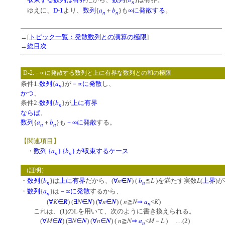
n
a
b
ゆえに、
D-1
より、
数列
{
＋
}も
∞に発散する
。
n
n
→[
トピック一覧：発散数列との演算の極限
]
→
総目次
D-2.－∞に発散する数列と上に有界な数列との和の極限
a
条件1:
数列
{
}が
－∞に発散
し、
n
かつ
、
b
条件2:
数列
{
}が
上に有界
n
ならば
、
a
b
数列
{
＋
}も
－∞に発散
する。
n
n
【関連項目】
a
b
・
数列 {
} {
} が収束するケース
n
n
（証明）
b
n
N
b
L
L
・
数列
{
}は
上に有界
だから、(
∀
∈
) (
≦
)を満たす実数
(
上界
)が
n
n
a
・
数列
{
}は
－∞に発散
するから、
n
K
R
N
N
n
N
n
N
a
K
(
∀
∈
) (
∃
∈
) (
∀
∈
) (
≧
⇒
<
)
n
これは、(1)のLを用いて、次のように書き換えられる。
M
R
N
N
n
N
n
N
a
M
L
(
∀
∈
) (
∃
∈
) (
∀
∈
) (
≧
⇒
<
－
) …(2)
n