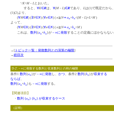
K
M
L
∵
=
－
とおいた。
K
R
M
L
R
L
すると、
∀
∈
は、
∀
(
－
)
∈
であり、
は(1)で既定だから
(1)(2)より、
M
R
N
N
n
N
n
N
a
b
M
L
L
M
(
∀
∈
) (
∃
∈
) (
∀
∈
) (
≧
⇒
+
<(
－
)+
=
)
n
n
よって、
M
N
N
n
N
n
N
a
b
M
(
∀
∈
R
) (
∃
∈
) (
∀
∈
) (
≧
⇒
+
<
)
n
n
a
b
これは、
数列
{
+
}が
－∞に発散
することの定義にほかならない
n
n
→[
トピック一覧：発散数列との演算の極限
]
→
総目次
D-2'.－∞に発散する数列と収束数列との和の極限
a
b
条件1:
数列
{
}が
－∞に発散
し、
かつ
、条件2:
数列
{
}が
収束する
n
n
ならば
、
a
b
数列
{
+
}も
－∞に発散
する。
n
n
【関連項目】
a
b
・
数列 {
} {
} が収束するケース
n
n
（証明）