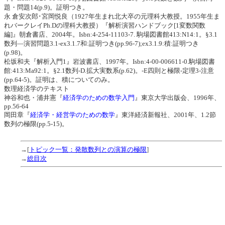
題・問題14(p.9)。証明つき。
永 倉安次郎･宮岡悦良（1927年生まれ北大卒の元理科大教授。1955年生ま
れバークレイPh.Dの理科大教授）『解析演習ハンドブック[1変数関数
編]』朝倉書店、2004年。Isbn:4-254-11103-7. 駒場図書館413:N14:1。§3.1
数列―演習問題3.1-ex3.1.7和:証明つき(pp.96-7);ex3.1.9:積:証明つき
(p.98)。
松坂和夫『解析入門1』岩波書店、1997年。Isbn:4-00-006611-0.駒場図書
館:413:Ma92:1。§2.1数列-D.拡大実数系(p.62)。-E四則と極限-定理3-注意
(pp.64-5)。証明は、積についてのみ。
数理経済学のテキスト
神谷和也・浦井憲『
経済学のための数学入門
』東京大学出版会、1996年、
pp.56-64
岡田章『
経済学・経営学のための数学
』東洋経済新報社、2001年、1.2節
数列の極限(pp.5-15)。
→[
トピック一覧：発散数列との演算の極限
]
→
総目次