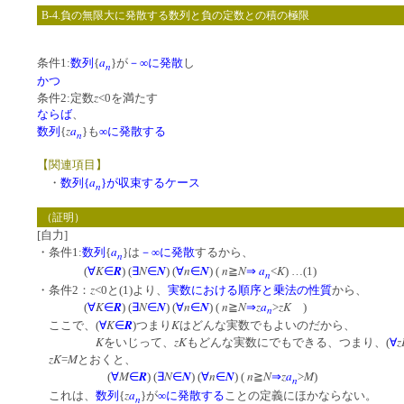
B-4.負の無限大に発散する数列と負の定数との積の極限
a
条件1:
数列
{
}が
－∞に発散
し
n
かつ
z
条件2:定数
<0を満たす
ならば
、
z
a
数列
{
}も
∞に発散する
n
【関連項目】
a
・
数列{
}が収束するケース
n
（証明）
[自力]
a
・条件1:
数列
{
}は
－∞に発散
するから、
n
K
R
N
N
n
N
n
N
a
K
(
∀
∈
) (
∃
∈
) (
∀
∈
) (
≧
⇒
<
) …(1)
n
z
・条件2：
<0と(1)より、
実数における順序と乗法の性質
から、
K
R
N
N
n
N
n
N
z
a
zK
(
∀
∈
) (
∃
∈
) (
∀
∈
) (
≧
⇒
>
)
n
K
R
K
ここで、(
∀
∈
)つまり
はどんな実数でもよいのだから、
K
zK
z
をいじって、
もどんな実数にでもできる、つまり、(
∀
zK
M
=
とおくと、
M
R
N
N
n
N
n
N
z
a
M
(
∀
∈
) (
∃
∈
) (
∀
∈
) (
≧
⇒
>
)
n
z
a
これは、
数列
{
}が
∞に発散する
ことの定義にほかならない。
n