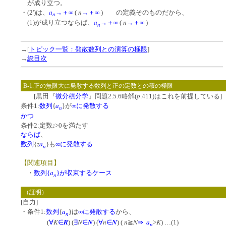
が成り立つ。
a
n
・(2')は、
→＋∞
(
→＋∞
) の定義そのものだから、
n
a
n
(1)が成り立つならば、
→＋∞
(
→＋∞
)
n
→[
トピック一覧：発散数列との演算の極限
]
→
総目次
B-1.正の無限大に発散する数列と正の定数との積の極限
p
[黒田『
微分積分学
』問題2.5.6略解(
.411)はこれを前提している]
a
条件1:
数列
{
}が
∞に発散する
n
かつ
z
条件2:定数
>0を満たす
ならば
、
z
a
数列
{
}も
∞に発散する
n
【関連項目】
a
・
数列{
}が収束するケース
n
（証明）
[自力]
a
・条件1:
数列
{
}は
∞に発散する
から、
n
K
R
N
N
n
N
n
N
a
K
(
∀
∈
) (
∃
∈
) (
∀
∈
) (
≧
⇒
>
) …(1)
n