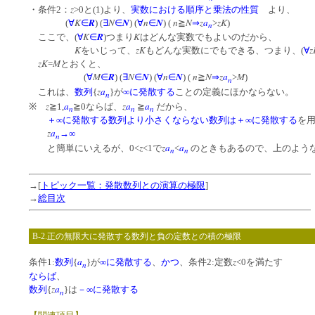
z
・条件2：
>0と(1)より、
実数における順序と乗法の性質
より、
K
R
N
N
n
N
n
N
z
a
zK
(
∀
∈
) (
∃
∈
) (
∀
∈
) (
≧
⇒
>
)
n
K
R
K
ここで、(
∀
∈
)つまり
はどんな実数でもよいのだから、
K
zK
z
をいじって、
もどんな実数にでもできる、つまり、(
∀
zK
M
=
とおくと、
M
R
N
N
n
N
n
N
z
a
M
(
∀
∈
) (
∃
∈
) (
∀
∈
) (
≧
⇒
>
)
n
z
a
これは、
数列
{
}が
∞に発散する
ことの定義にほかならない。
n
z
a
z
a
a
※
≧1,
≧0ならば、
≧
だから、
n
n
n
＋∞に発散する数列より小さくならない数列は＋∞に発散する
を
z
a
→∞
n
z
z
a
a
と簡単にいえるが、0<
<1で
<
のときもあるので、上のよ
n
n
→[
トピック一覧：発散数列との演算の極限
]
→
総目次
B-2.正の無限大に発散する数列と負の定数との積の極限
a
z
条件1:
数列
{
}が
∞に発散する
、
かつ
、条件2:定数
<0を満たす
n
ならば
、
z
a
数列
{
}は
－∞に発散する
n