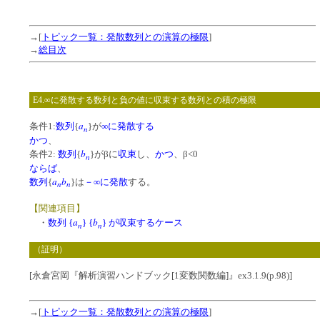
→[
トピック一覧：発散数列との演算の極限
]
→
総目次
E4.∞に発散する数列と負の値に収束する数列との積の極限
a
条件1:
数列
{
}が
∞に発散する
n
かつ
、
b
条件2:
数列
{
}がβに
収束
し、
かつ
、β<0
n
ならば
、
a
b
数列
{
}は
－∞に発散
する。
n
n
【関連項目】
a
b
・
数列 {
} {
} が収束するケース
n
n
（証明）
[永倉宮岡『解析演習ハンドブック[1変数関数編]』ex3.1.9(p.98)]
→[
トピック一覧：発散数列との演算の極限
]