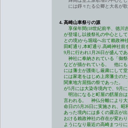
輝高は堂上派歌壇の中心として頼頼
には錚々たる公卿と大名が歌
4. 高崎山車祭りの源
享保年間(18世紀前半、徳川吉宗
が登場し以後祭礼の中心として今
との境)から堀端へ出て賴政神社に
田町通り,本町通り.高崎神社前を
9月に行われ1月26日が盛んであ
神社に奉納されている「御祭禮御
などが描かれている。 他にも各
には藩士が護衛し厳粛にして堂々
には家老をはじめ上席藩士のため
関東地方屈指の祭であった。 節
が5月には大染寺境内で、9月に
明治になると町屋の餝屋台は江
言われる。 神仏分離により大染
命日の5月26日に実施され、昭和
あった境内には多くの露店が出、
おける賴政神社の存在が変わり、
ようになり最近の高崎まつりに引