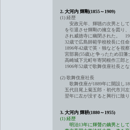
2. 大河内 輝剛(1855～1909)
(1) 経歴
安政元年、輝聴の次男として生まれ
を引退させ輝剛の擁立を図り、脱
され威徳寺に幽閉された。 19
32歳で広島師範学校校長に任命さ
1896年42歳で英・独などを視察
宮部襄(55歳)と争ったため旧藩
高崎城下元町年寄関根作三郎と三
1906年52歳で歌舞伎座社長とな
(2) 歌舞伎座社長
歌舞伎座が1889年に開設し18
五代目尾上菊五郎・初代市川左団次
翌年に左が没すると興行に陰り役
3. 大河内 輝耕(1880～1955)
(1) 経歴
明治13年に輝聲の嫡男として生