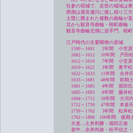
社参の宿城で、近世の城域は東西約4
西側は渡良瀬川に接し残り三方は
土塁に囲まれた複数の曲輪が直
北から観音寺曲輪・桜町曲輪・三
観音寺曲輪北側に追手門、桜町曲
江戸時代の主要閣僚の居城
1590～1601 2年間 小
1602～1612 10年間 戸
1612～1619 7年間 小笠
1619～1622 3年間 奥平
1622～1633 11年間 永
1633～1681 48年間 前
1681～1685 4年間 堀
1685～1693 8年間 藤井
1694～1712 18年間 大河
1712～1759 47年間 
1759～1762 3年間 松井
1762～1868 106年間 後
大老…土井利勝・堀田正俊
老中…永井尚政・松平信之・本多