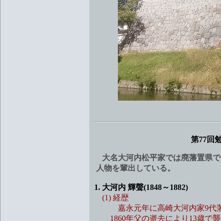
第77回
大名大河内松平家では廃藩置県で
人物を輩出している。
1. 大河内 輝聲(1848～1882)
(1) 経歴
嘉永元年に高崎大河内家9代藩主
1860年父の逝去により13歳で襲