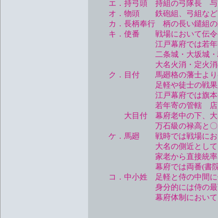
エ．持弓頭 持組の弓隊長 与力1
オ．物頭 鉄砲組、弓組など
カ．長柄奉行 柄の長い鑓組の
キ．使番 戦場において伝令や
江戸幕府では若年寄支配化 
二条城・大坂城・駿府城・
大名火消・定火消の
ク．目付 馬廻格の藩士より有
足軽や徒士の戦果及び
江戸幕府では旗本や御家人
若年寄の管轄 店員10名
大目付 幕府老中の下、大名や高
万石級の禄高と〇〇守
ケ．馬廻 戦時では戦場におけ
大名の側近として日常の警
家老から直接統率を受ける
幕府では両番(書院番・
コ．中小姓 足軽と侍の中間に
身分的には侍の最下
幕府体制においては徒歩で