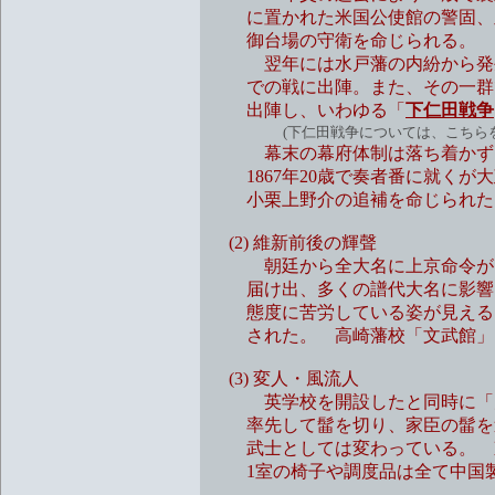
に置かれた米国公使館の警固、皇
御台場の守衛を命じられる。
翌年には水戸藩の内紛から発生し
での戦に出陣。また、その一群で
出陣し、いわゆる「
下仁田戦争
(下仁田戦争については、こちらを
幕末の幕府体制は落ち着かず、18
1867年20歳で奏者番に就くが大
小栗上野介の追補を命じられた
(2) 維新前後の輝聲
朝廷から全大名に上京命令が出さ
届け出、多くの譜代大名に影響を
態度に苦労している姿が見える。 
された。 高崎藩校「文武館」を
(3) 変人・風流人
英学校を開設したと同時に「大学
率先して髷を切り、家臣の髷を追
武士としては変わっている。 東
1室の椅子や調度品は全て中国製