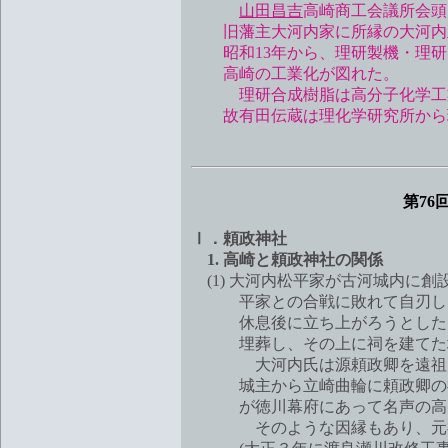
山田昌吉
高崎商工会議所会頭
旧藩主大河内家に所縁の大河内正
昭和13年から、理研製機・理研
高崎の工業化が図れた。
理研合成樹脂は高分子化学工業
故有田伝蔵は理化学研究所から
第7
Ⅰ．頼政神社
1. 高崎と頼政神社の関係
(1) 大河内松平家が古河城内に創
平家との合戦に敗れて自刃した
休息後に立ち上がろうとしたと
埋葬し、その上に祠を建てた場
大河内氏は源頼政卿を遠祖とし
城主から立崎曲輪に頼政卿の祠
が徳川幕府にあって名声の高い
そのような因縁もあり、元禄7年(