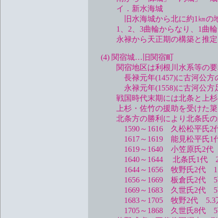
イ．新水海城
旧水海城から北に約1㎞の地に位
1、2、3曲輪からなり、1曲輪は5
永禄から天正期の構築と推定
(4) 関宿城…旧関宿町
関宿地区は利根川水系等の要地
長禄元年(1457)に古河公方
永禄元年(1558)に古河公方
戦国時代末期には北条と上杉の間
上杉・佐竹の援助を受けた簗田
北条方の勝利により北条氏の北
1590～1616 久松松平氏2
1617～1619 能見松平氏1
1619～1640 小笠原氏2代 
1640～1644 北条氏1代 
1644～1656 牧野氏2代 
1656～1669 板倉氏2代 
1669～1683 久世氏2代 
1683～1705 牧野2代 5.
1705～1868 久世氏8代 