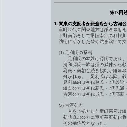
第78回
1. 関東の支配者が鎌倉府から古河
室町時代の関東地方は鎌倉幕府を
下野南部そして常陸南部の利根川
防衛に活かした砦や城を築いて支
(1) 足利氏の系譜
足利氏の本姓は源氏であり、清和
清和源氏一族は孫の満仲から頼
為義・義朝と続き頼朝が鎌倉幕府
分かれる。 足利氏は以降、義兼
足利幕府は初代尊氏・2代義詮・3
鎌倉公方は初代基氏・2代氏満・3
古河公方は初代成氏・2代高基・
(2) 古河公方
京を本拠とした室町幕府は鎌倉
初代鎌倉公方に室町幕府初代将軍
その補佐役となった。