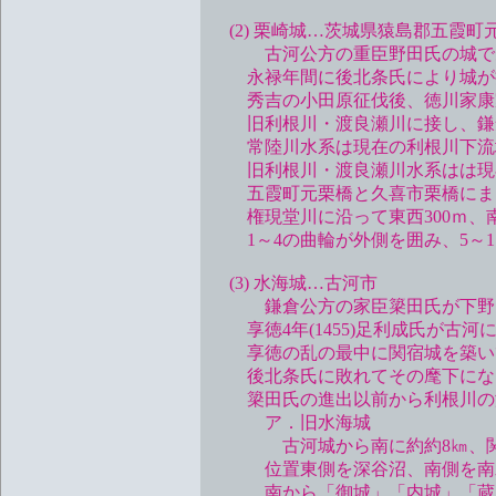
(2) 栗崎城…茨城県猿島郡五霞町
古河公方の重臣野田氏の城であ
永禄年間に後北条氏により城が接
秀吉の小田原征伐後、徳川家康家
旧利根川・渡良瀬川に接し、鎌倉
常陸川水系は現在の利根川下流
旧利根川・渡良瀬川水系はは現
五霞町元栗橋と久喜市栗橋にまた
権現堂川に沿って東西300ｍ、南
1～4の曲輪が外側を囲み、5～11
(3) 水海城…古河市
鎌倉公方の家臣簗田氏が下野国
享徳4年(1455)足利成氏が古
享徳の乱の最中に関宿城を築いて
後北条氏に敗れてその麾下になり
簗田氏の進出以前から利根川の港
ア．旧水海城
古河城から南に約約8㎞、関宿
位置東側を深谷沼、南側を南水海
南から「御城」「内城」「蔵屋」