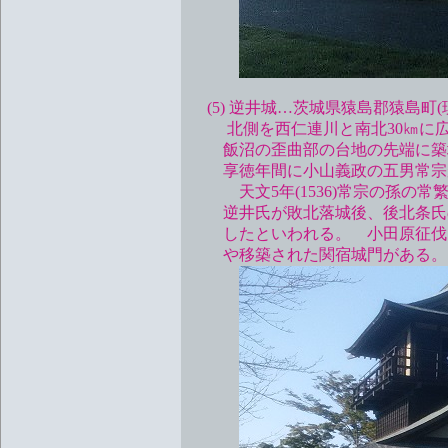
(5) 逆井城…茨城県猿島郡猿島町(
北側を西仁連川と南北30㎞に広が
飯沼の歪曲部の台地の先端に築城
享徳年間に小山義政の五男常宗
天文5年(1536)常宗の孫の常
逆井氏が敗北落城後、後北条氏の
したといわれる。 小田原征伐に
や移築された関宿城門がある。