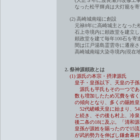
(大正３年に渡良瀬川改修工事に
なった松平輝貞は大灯籠を寄
(2) 高崎城南端に創設
元禄8年に高崎城主となった松平
石上寺境内に頼政堂を建立し、
頼政堂を建て毎年100石を寄進して
間は江戸湯島霊雲寺に遷座されたが
高崎城南端大染寺境内(現在地)
2. 祭神源頼政とは
(1) 源氏の本宗・摂津源氏
皇子・皇孫以下、天皇の子孫が
源氏も平氏もその一つである。
数も増加したため冗費を省く必
の傾向となり、多くの賜姓皇族
52代嵯峨天皇に始まり、54代
と続き、その後も村上、冷泉、
後二条の18に及ぶ。「清和源氏
皇孫が源姓を賜ったので15流も
が武的勢力を伸ばし鎌倉幕府を