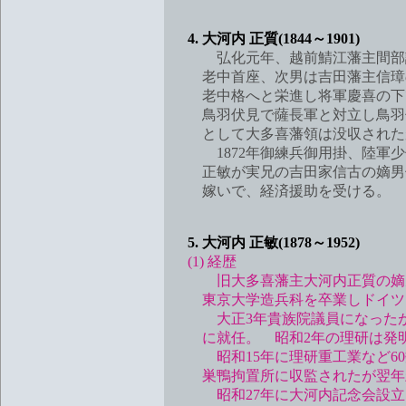
4. 大河内 正質(1844～1901)
弘化元年、越前鯖江藩主間部詮勝
老中首座、次男は吉田藩主信璋の養子
老中格へと栄進し将軍慶喜の下で幕
鳥羽伏見で薩長軍と対立し鳥羽伏
として大多喜藩領は没収されたが
1872年御練兵御用掛、陸軍少
正敏が実兄の吉田家信古の嫡男信
嫁いで、経済援助を受ける。
5. 大河内 正敏(1878～1952)
(1) 経歴
旧大多喜藩主大河内正質の嫡男か
東京大学造兵科を卒業しドイツ・
大正3年貴族院議員になったが、
に就任。 昭和2年の理研は発明・
昭和15年に理研重工業など60数
巣鴨拘置所に収監されたが翌年釈
昭和27年に大河内記念会設立