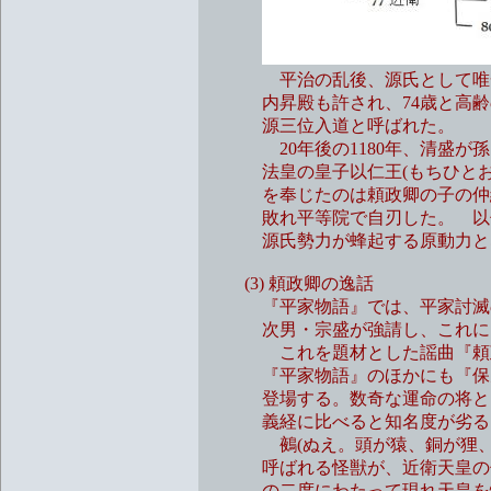
平治の乱後、源氏として唯一人
内昇殿も許され、74歳と高齢の
源三位入道と呼ばれた。
20年後の1180年、清盛が孫
法皇の皇子以仁王(もちひとおう
を奉じたのは頼政卿の子の仲綱
敗れ平等院で自刃した。 以仁
源氏勢力が蜂起する原動力と
(3) 頼政卿の逸話
『平家物語』では、平家討滅の
次男・宗盛が強請し、これに「
これを題材とした謡曲『頼政』
『平家物語』のほかにも『保元
登場する。数奇な運命の将とし
義経に比べると知名度が劣る。
鵺(ぬえ。頭が猿、銅が狸、尾が
呼ばれる怪獣が、近衛天皇の仁平年間(
の二度にわたって現れ天皇を悩