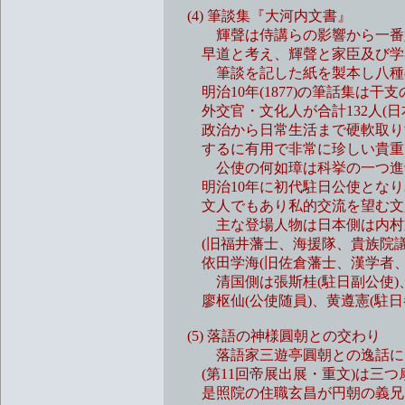
(4) 筆談集『大河内文書』
輝聲は侍講らの影響から一番好き
早道と考え、輝聲と家臣及び学者
筆談を記した紙を製本し八種の筆
明治10年(1877)の筆話集は
外交官・文化人が合計132人(日本
政治から日常生活まで硬軟取り混
するに有用で非常に珍しい貴重
公使の何如璋は科挙の一つ進士
明治10年に初代駐日公使となり
文人でもあり私的交流を望む文
主な登場人物は日本側は内村宜之
(旧福井藩士、海援隊、貴族院議員
依田学海(旧佐倉藩士、漢学者、
清国側は張斯桂(駐日副公使)、王治
廖枢仙(公使随員)、黄遵憲(駐日参
(5) 落語の神様圓朝との交わり
落語家三遊亭圓朝との逸話に、
(第11回帝展出展・重文)は三つ
是照院の住職玄昌が円朝の義兄