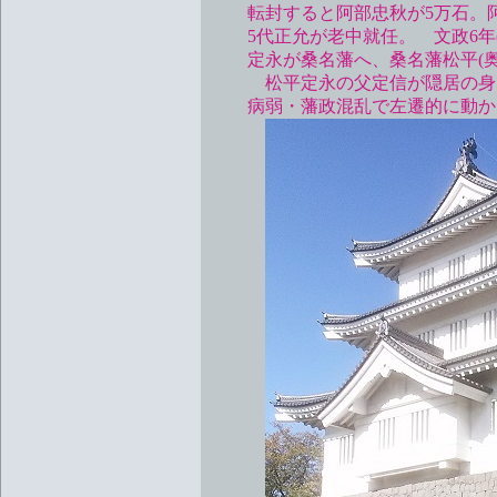
転封すると阿部忠秋が5万石。阿部
5代正允が老中就任。 文政6年(1
定永が桑名藩へ、桑名藩松平(奥
松平定永の父定信が隠居の身で久
病弱・藩政混乱で左遷的に動か