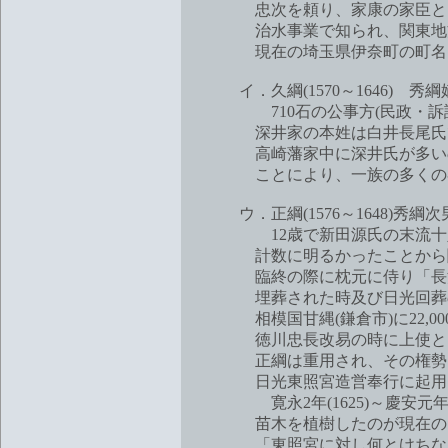
忠次を頼り、家康の家臣として700
治水事業で知られ、関東地方各
現在の埼玉県伊奈町の町名は
イ．久綱(1570～1646) 秀
710石の公事方(民政・訴訟担
深井家の本姓は白井長尾氏で上野
高崎藩家中に深井氏が多いのは
ことにより、一族の多くの者
ウ．正綱(1576～1648)秀綱
12歳で新田源氏の末流十八松平
計数に明るかったことから関ヶ
臨終の際に枕元に侍り「長沢松
埋葬された時及び日光回葬の時
相模国甘縄(鎌倉市)に22,00
徳川忠長改易の時に上使として
正綱は重用され、その権勢は老
日光東照宮造営奉行に起用し
寛永2年(1625)～慶安元年(1
苗木を植樹したのが現在の日光
「東照宮に対し何とけちなこと