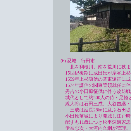
(6) 忍城…行田市
北を利根川、南を荒川に挟まれ
15世紀後期に成田氏が扇谷上杉
1559年上杉謙信の関東遠征に成
1574年謙信の関東管領就任に伴
秀吉の小田原征伐に伴う攻防戦で
城代として約500人の侍・足軽と
総大将は石田三成、大谷吉継・
三成は延長28㎞に及ぶ石田堤を
小田原落城により開城し江戸時代
配すも11歳につき松平深溝家忠1
伊奈忠次・大河内久綱が管理。 1