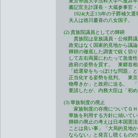
東京帝国大学法科大学へ進み卒業
書記官主計課長・大蔵参事官・専
1924(大正13)年の子爵補欠
夫人は徳川慶喜の八女国子。
(2) 貴族院議員としての輝耕
貴族院は皇族議員・公候爵議員
政党はなく国家的見地から議論が
輝耕の徹底した調査で鋭く切り込
して左右両翼にわたって急進性を
政府の姿勢を質す。 東郷首相に
「総選挙をちっぽけな問題」と言
正当化する姿勢を批判。 東京大
物尊きか」と政府に迫る。 「火
要請したが、内務大臣は「初めか
(3) 華族制度の廃止
家族制度の存廃についてＧＨＱか
華族を利用する方針に傾いていた
輝耕の廃止の考えは日本国憲法審
ことは良い事」「大局的見地から
ならない」と発言し聴くものの