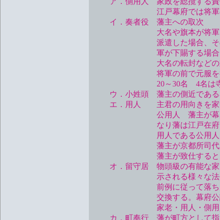
ア．側用人 家政を総攬する責
江戸幕府では将軍の側近 
イ．奏者役 藩主への取次
大名や旗本が将軍に拝謁する
派遣した場合、その氏名と
軍が下賜する場合は
大名の転封などの重大な決
将軍の前で元服を行う大名
20～30名 4名は寺社奉
ウ．小姓頭 藩主の側近である小
エ．用人 主君の用向きを家中
公用人 藩主が幕府の老中や
なり藩は江戸在府となり、城
用人である公用人に
藩主が京都所司代に就任
藩主が致仕すると元の
オ．留守居 物頭級の有能な家臣
示される様々な法令の入手
前例に従って落ち度のないこ
交換する。幕府公認の留守
家老・用人・側用人が
カ．町奉行 藩が町方として指