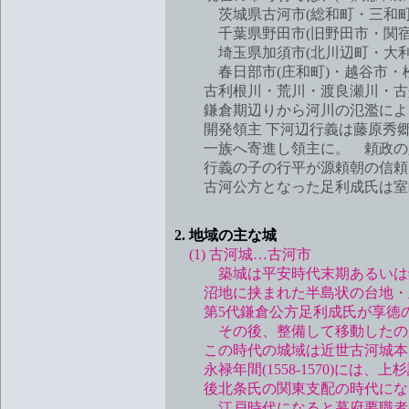
茨城県古河市(総和町・三和町)
千葉県野田市(旧野田市・関宿
埼玉県加須市(北川辺町・大利根
春日部市(庄和町)・越谷市・松
古利根川・荒川・渡良瀬川・古墨
鎌倉期辺りから河川の氾濫による
開発領主 下河辺行義は藤原秀郷
一族へ寄進し領主に。 頼政の敗
行義の子の行平が源頼朝の信頼を
古河公方となった足利成氏は室町
2. 地域の主な城
(1) 古河城…古河市
築城は平安時代末期あるいは鎌
沼地に挟まれた半島状の台地・立
第5代鎌倉公方足利成氏が享徳の
その後、整備して移動したのが
この時代の城域は近世古河城本丸
永禄年間(1558-1570)には
後北条氏の関東支配の時代にな
江戸時代になると幕府要職者の