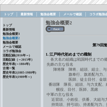
トップ
最新情報
勉強会概要
メールで確認
コラボ勉強
勉強会概要2
トップ
最新情報
勉強会概要3
勉強会概要2
勉強会概要
第79回
メールで確認
コラボ勉強会
1. 江戸時代初めまでの職制
活動記録(2016年～)
各大名の組織は戦国時代までの備(
活動記録（～2015年）
歴史年表(～1884年)
先鋒の主な役名
古墳一覧
陣将隊 陣将、組頭、組士、与
歴史年表2(1885-1988年)
旗奉行、旗差配与力、差配、
歴史年表3(1989年～)
医師、徒士目付、金鼓役
番頭隊 隊長、組頭、与力支配、
幌役、目付、医師、黒鍬
中軍の主な役名
近習頭、小姓役、供番、大組与力
持筒頭、持弓頭)、持差配与力、