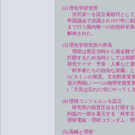
(2) 理化学研究所
渋沢栄一を設立者総代として皇室・
帝国議会で決議され1917年に創
まで行う国内唯一の自然科学系総
解体された。
(3) 理化学研究所の所長
理研は発足当時から資金難で危
打開するため当時としては画期的
研究テーマ・予算・人事など運営
「科学者たちの自由な楽園」と呼
(ビタミンの発見、文化勲章受章)
湯川秀樹(ノーベル物理学賞受賞、
(「天災は忘れた頃にやってくる
(4) 理研コンツェルンを設立
研究所の経営圧迫を打開するため
利益の一部を還元する「科学主義
理研電線・理研コランダム・理研
(5) 高崎と理研