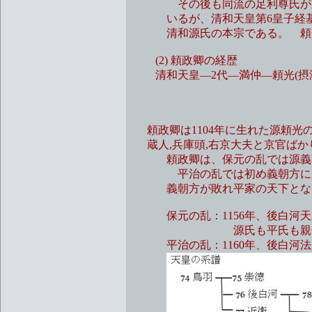
その後も同流の足利尊氏が正嫡
いるが、清和天皇第6皇子経基の
清和源氏の本宗である。 頼光
(2) 頼政卿の経歴
清和天皇―2代―満仲―頼光(摂津
頼信(河内源氏
2代―義国
頼政卿は1104年に生れた源頼光
蔵人,兵庫頭,右京大夫と京官ばか
頼政卿は、保元の乱では源義朝
平治の乱では初め義朝方に加わ
義朝方が敗れ平家の天下とな
保元の乱：1156年、後白河天
源氏も平氏も親子や兄弟
平治の乱：1160年、後白河法