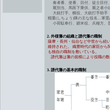
奏者番、使番、目付、徒士目付、
厩別当、馬医下乗供、厩之者小頭
大銃打手、幌役、大銃打手助手
輜重(しちょう)隊の主な役名…軍
小荷駄奉行、廻米役、兵糧方、普
2. 外様藩の組織と譜代藩の職制
薩摩・長州・仙台など中世から続
維持された。 織豊時代の家臣から
も独自の職制を敷いている。
譜代藩は藩の規模により役職の数
3. 譜代藩の基本的職制