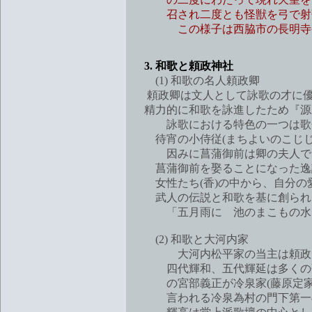
召され二度とも怪獣を弓で射落
この様子は西脇市の長明寺や古
3. 和歌と頼政神社
(1) 和歌の名人頼政卿
頼政卿は文人として詠歌の才に優
精力的に和歌を詠進したため『源三
詠歌における特色の一つは歌会で
待宵の小侍従(まちよいのこじじ
因みに菖蒲御前は卿の夫人で卿
菖蒲御前を娶ることになった逸話
女性たち(香)の中から、自分の愛
武人の伝説と和歌を基に創られ
「五月雨に 池のまこもの水ま
(2) 和歌と大河内家
大河内松平家の当主は頼政卿に
四代輝和、五代輝延は多くの歌を
の宮部義正が冷泉家(藤原定家の
言われる冷泉為村の門下第一の