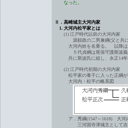
なった。
Ⅱ．高崎城主大河内家
1. 大河内松平家とは
(1) 江戸時代以前の大河内家
源頼政の二男兼綱(父と共に宇治
大河内姓を名乗る。 以降は政
５代貞綱は尾張守護斯波義達と
共に斯波氏に組し、永正14年(15
(2) 江戸時代初期の大河内家
松平家の養子に入った正綱が大
大河内・松平の略系図
ア．秀綱(1547～1618) 大河
三河国寺津城主として吉良家の