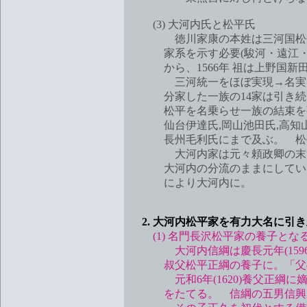
(3) 大河内氏と松平氏
徳川家康の本姓は三河国松平郷
家系を示す必要(駿河・遠江・三
から、1566年 祖は上野国新
三河統一をほぼ実現→名実とも
分家した一族の14家は引き続き
松平を名乗らせ一族の結束を強化
仙台伊達氏,岡山池田氏,高知山
長州毛利氏にまで及ぶ。 松平姓
大河内家は元々頼政卿の末裔で
大河内の分流のままにしていた。 
により大河内に。
2. 大河内松平家を有力大名に引
(1) 名門長沢松平家の養子とな
大河内信綱は慶長元年(1596)
叔父松平正綱の養子に。「父の
元和6年(1620)養父正綱に嫡
をたてる。 信綱の五男信興が