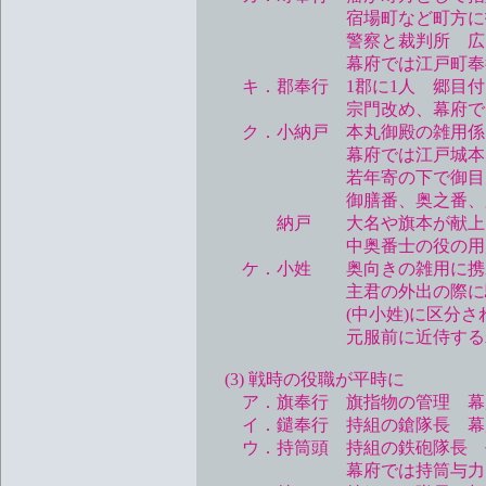
宿場町など町方に指定さ
警察と裁判所 広い範囲の
幕府では江戸町奉行、
キ．郡奉行 1郡に1人 郷目付
宗門改め、幕府では勘
ク．小納戸 本丸御殿の雑用係
幕府では江戸城本丸御殿中
若年寄の下で御目見以上
御膳番、奥之番、肝煎、御髪
納戸 大名や旗本が献上した物(
中奥番士の役の用
ケ．小姓 奥向きの雑用に携
主君の外出の際に騎馬で随従
(中小姓)に区分される
元服前に近侍する若年
(3) 戦時の役職が平時に
ア．旗奉行 旗指物の管理 幕府で
イ．鑓奉行 持組の鎗隊長 幕府で
ウ．持筒頭 持組の鉄砲隊長 
幕府では持筒与力と同心を