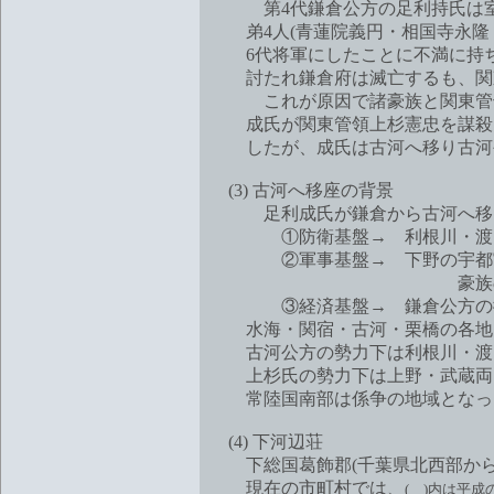
第4代鎌倉公方の足利持氏は室町
弟4人(青蓮院義円・相国寺永隆・
6代将軍にしたことに不満に持ち
討たれ鎌倉府は滅亡するも、関東
これが原因で諸豪族と関東管領山内
成氏が関東管領上杉憲忠を謀殺し
したが、成氏は古河へ移り古河
(3) 古河へ移座の背景
足利成氏が鎌倉から古河へ移っ
①防衛基盤→ 利根川・渡良瀬
②軍事基盤→ 下野の宇都宮・
豪族の結束点で
③経済基盤→ 鎌倉公方の御料
水海・関宿・古河・栗橋の各地を
古河公方の勢力下は利根川・渡良
上杉氏の勢力下は上野・武蔵両国
常陸国南部は係争の地域となっ
(4) 下河辺荘
下総国葛飾郡(千葉県北西部から
現在の市町村では、
( )内は平