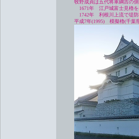
牧野成貞は五代将軍綱吉の側用
1671年 江戸城富士見櫓を
1742年 利根川上流で堤防破
平成7年(1995) 模擬櫓(千