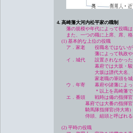
4. 高崎藩大河内松平家の職制
藩の規模や年代によって役職は
また、一つの職に上席、席、格
(1) 基本的な上位の役職
ア．家老 役職名ではないが国
藩によって執政や参政の呼
イ．城代 設置されなかった
幕府では大坂・駿府・伏見
大坂は譜代大名、他は老
家老職の筆頭を城代家老
ウ．年寄 幕府や諸藩によって
＊以上を高崎藩では老
エ．番頭 戦時は備の指揮官 
幕府では大番の指揮官を大番
騎馬隊指揮官(侍大将) 小
侍頭、組頭と呼ばれる場
(2) 平時の役職