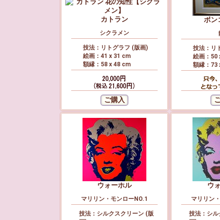
カトラン
ボン
シクラメン
技法：リトグラフ (版画)
技法：リト
絵画：41 x 31 cm
絵画：50 x
額縁：58 x 48 cm
額縁：73 x
ウォーホル
ウ
マリリン・モンローNO.1
マリリン・
技法：シルクスクリーン (版
技法：シル