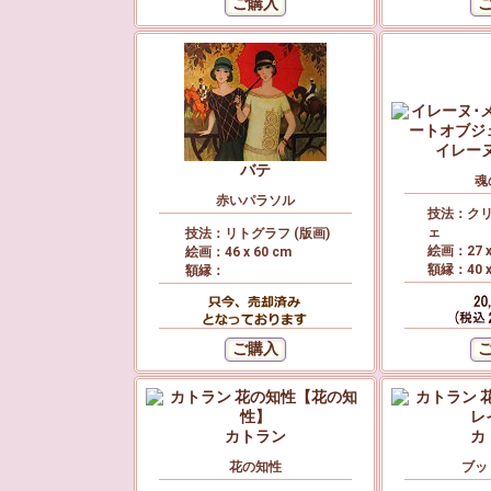
イレー
バテ
魂
赤いパラソル
技法：ク
ェ
技法：リトグラフ (版画)
絵画：27 x
絵画：46 x 60 cm
額縁：40 x
額縁：
カトラン
カ
花の知性
ブッ