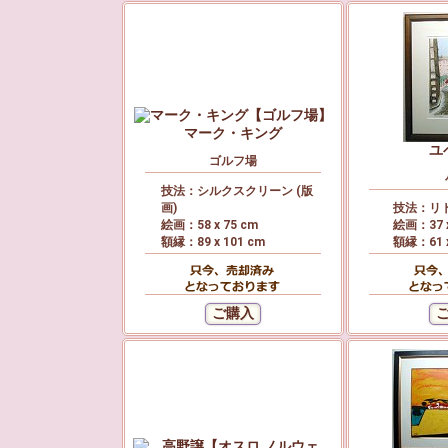
マーク・キング
ユ
ゴルフ場
技法：シルクスクリーン (版
画)
技法：リト
絵画：58 x 75 cm
絵画：37 x
額縁：89 x 101 cm
額縁：61 x