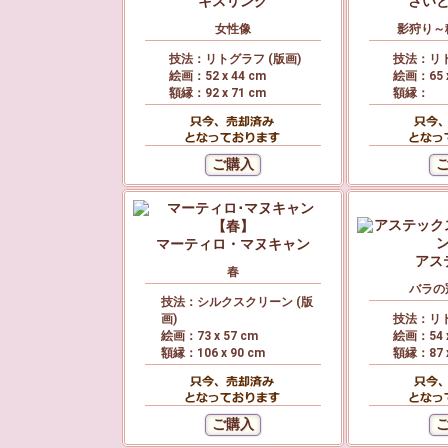
キスリング
さい
女性像
影狩り～
技法：リトグラフ (版画)
技法：リト
絵画：52 x 44 cm
絵画：65 x
額縁：92 x 71 cm
額縁：
マーティロ・マヌキャン
アス
春
バラの
技法：シルクスクリーン (版
画)
技法：リト
絵画：73 x 57 cm
絵画：54 x
額縁：106 x 90 cm
額縁：87 x