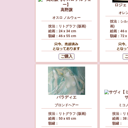
ロジェ
高野譲
オレ
オスロ ノルウェー
技法：シル
技法：リトグラフ (版画)
画)
絵画：24 x 34 cm
絵画：46 x 
額縁：46 x 55 cm
額縁：72 x 
バラディエ
ブロンドヘアー
ミコ
技法：リトグラフ (版画)
技法：リト
絵画：50 x 65 cm
絵画：38 x
額縁：
額縁：