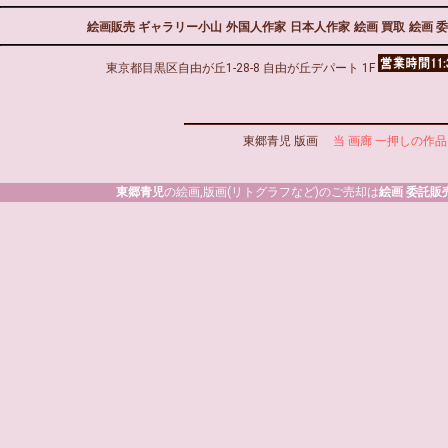
絵画販売 ギャラリー小山
外国人作家
日本人作家
絵画 買取
絵画 
東京都目黒区自由が丘1-28-8 自由が丘デパート 1F
東郷青児 版画
当 画廊 一押しの作品
東郷青児
の絵画,版画(リトグラフなど)のご売却は
絵画 委託販