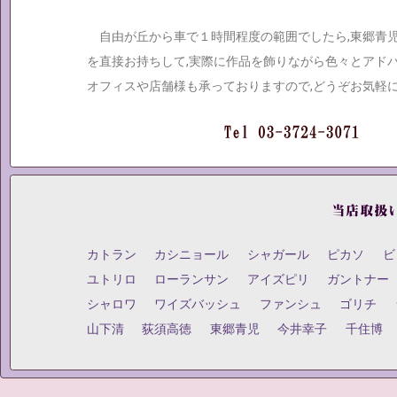
自由が丘から車で１時間程度の範囲でしたら,東郷青
を直接お持ちして,実際に作品を飾りながら色々とアド
オフィスや店舗様も承っておりますので,どうぞお気軽
カトラン
カシニョール
シャガール
ピカソ
ビ
ユトリロ
ローランサン
アイズピリ
ガントナー
シャロワ
ワイズバッシュ
ファンシュ
ゴリチ
山下清
荻須高徳
東郷青児
今井幸子
千住博