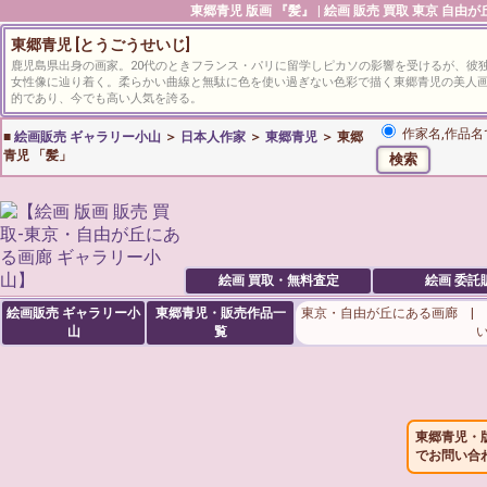
東郷青児
版画 『髪』 | 絵画 販売 買取 東京 自由
東郷青児 [とうごうせいじ]
鹿児島県出身の画家。20代のときフランス・パリに留学しピカソの影響を受けるが、彼
女性像に辿り着く。柔らかい曲線と無駄に色を使い過ぎない色彩で描く東郷青児の美人
的であり、今でも高い人気を誇る。
作家名,作品名
■
絵画販売 ギャラリー小山
＞
日本人作家
＞
東郷青児
＞ 東郷
青児 「髪」
絵画 買取・無料査定
絵画 委託
絵画販売 ギャラリー小
東郷青児・販売作品一
東京・自由が丘にある画廊 |
山
覧
東郷青児・
でお問い合