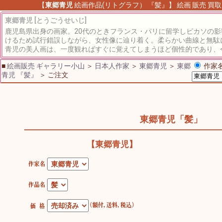
【
東郷青児
絵画作品(リトグラフ） 『髪』】 絵画 販売 買取
東郷青児 [とうごうせいじ]
鹿児島県出身の画家。20代のときフランス・パリに留学しピカソの
けるため試行錯誤しながら、女性像に辿り着く。柔らかい曲線と無駄
青児の美人画は、一度観ればすぐに覚えてしまうほど個性的であり、
■
絵画販売 ギャラリー小山
＞
日本人作家
＞
東郷青児
＞
東郷
作家名
青児 『髪』
＞ ご注文
東郷青児「髪」
【東郷青児】