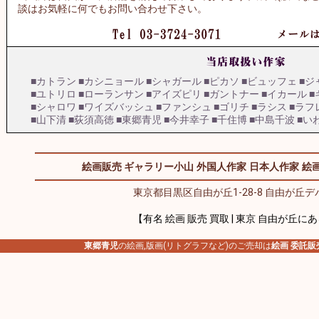
談はお気軽に何でもお問い合わせ下さい。
■カトラン
■カシニョール
■シャガール
■ピカソ
■ビュッフェ
■ジ
■ユトリロ
■ローランサン
■アイズピリ
■ガントナー
■イカール
■
■シャロワ
■ワイズバッシュ
■ファンシュ
■ゴリチ
■ラシス
■ラフ
■山下清
■荻須高徳
■東郷青児
■今井幸子
■千住博
■中島千波
■い
絵画販売 ギャラリー小山
外国人作家
日本人作家
絵画
東京都目黒区自由が丘1-28-8 自由が丘デパ
【有名 絵画 販売 買取 | 東京 自由が丘に
東郷青児
の絵画,版画(リトグラフなど)のご売却は
絵画 委託販