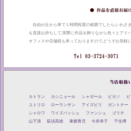
自由が丘から車で１時間程度の範囲でしたら,いわさ
を直接お持ちして,実際に作品を飾りながら色々とアド
オフィスや店舗様も承っておりますので,どうぞお気軽
カトラン
カシニョール
シャガール
ピカソ
ビ
ユトリロ
ローランサン
アイズピリ
ガントナー
シャロワ
ワイズバッシュ
ファンシュ
ゴリチ
山下清
荻須高徳
東郷青児
今井幸子
千住博