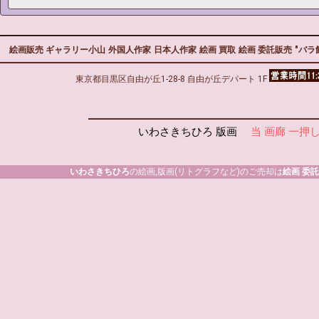
絵画販売 ギャラリー小山
外国人作家
日本人作家
絵画 買取
絵画 委託販売
"バラ
東京都目黒区自由が丘1-28-8 自由が丘デパート 1F
いわさきちひろ 版画
当 画廊 一押
いわさきちひろ
の絵画,版画(リトグラフなど)のご売却は
絵画 委