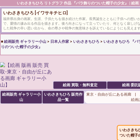
いわさきちひろ
リトグラフ 作品 『バラ飾りのついた帽子の少女』 | 絵画
いわさきちひろ [イワサキチヒロ]
福井県出身の画家。生涯、子供たちを描き続けた作家。長男誕生とともに子供への想い
で、愛情の滲み出る作品を描きます。後ろ向きになって立っていたり、何となく寂しげ
した戦争の辛い思い出から、命の尊さや戦争の無意味さを訴えているにようにも見えま
■
絵画販売 ギャラリー小山
>
日本人作家
>
いわさきちひろ
>
いわさきちひろ 『バ
りのついた帽子の少女』
絵画 買取・無料査定
絵画 委託
絵画販売 ギャラリー小
いわさきちひろ
販売作
東京・自由が丘にある画廊 |
山
品一覧
絵画
いわさきち
ついた帽子