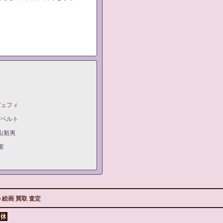
デュフィ
デペルト
山魁夷
潔
 絵画 買取 査定