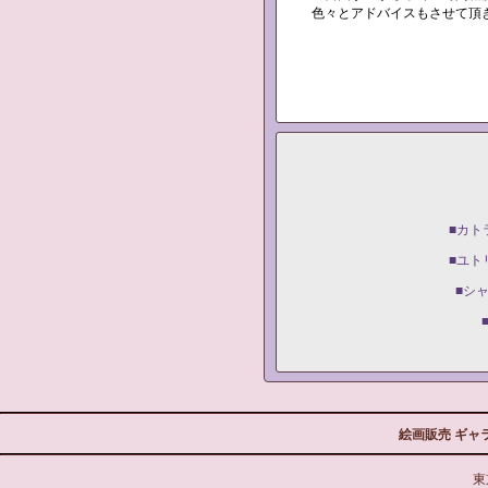
色々とアドバイスもさせて頂
■カト
■ユト
■シ
絵画販売 ギャ
東