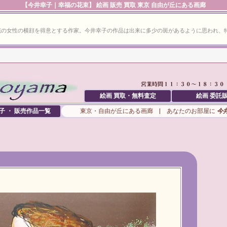
【
今井幸子
｜幸福の花束】 絵画 販売 買取 東京 自由が丘にある画廊
花の女性の横顔を得意とする作家。今井幸子の作品は出来に多少の斑があるように思われ、
絵画 買取・無料査定
絵画 委託
子 ・ 販売作品一覧
東京・自由が丘にある画廊 | あなたのお部屋に
今