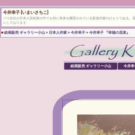
今井幸子 [いまいさちこ]
パリ在住の日本人芸術家の中でも特に将来を嘱望されている新進作家のひとりである。
にしております。
■
絵画販売 ギャラリー小山
>
日本人作家
>
今井幸子
>
今井幸子 『幸福の花束』
絵画販売 ギャラリー小山
今井幸