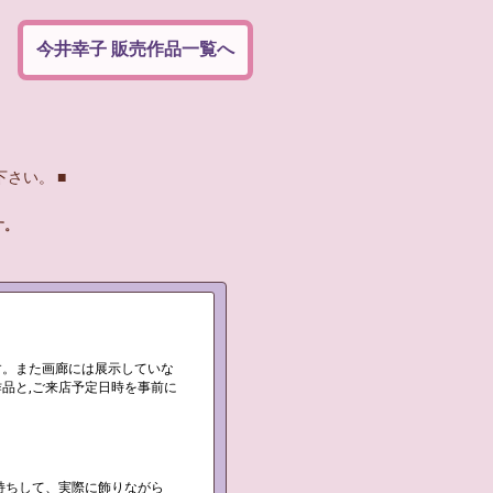
今井幸子
販売作品一覧へ
さい。 ■
す。
す。また画廊には展示していな
品と,ご来店予定日時を事前に
持ちして、実際に飾りながら