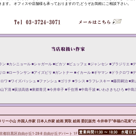
きます。 オフィスや店舗様も承っておりますので,どうぞお気軽にご相談下さい。
ラン
■カシニョール
■シャガール
■ピカソ
■ビュッフェ
■ジャンセン
■ブラジリエ
■
リロ
■ローランサン
■アイズピリ
■ガントナー
■イカール
■ギヤマン
■ドラクロワ
■
ャロワ
■ワイズバッシュ
■ファンシュ
■ゴリチ
■ラシス
■ラフレスキー
■藤田嗣治
■東
■山下清
■荻須高徳
■東郷青児
■今井幸子
■千住博
■中島千波
■いわさきちひろ
■中島
ラリー小山
外国人作家
日本人作家
絵画 買取
絵画 委託販売
今井幸子"幸福の花束"の
京都目黒区自由が丘1-28-8 自由が丘デパート 1F